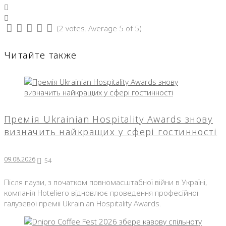
LinkedIn
Pinterest
(
2 votes
. Average
5
of 5)
1
2
3
4
5
Читайте также
Премія Ukrainian Hospitality Awards знову
визначить найкращих у сфері гостинності
09.08.2026
54
Після паузи, з початком повномасштабної війни в Україні,
компанія Hoteliero відновлює проведення професійної
галузевої премії Ukrainian Hospitality Awards.