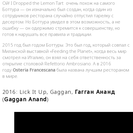
Ой! I Dropped the Lemon Tart очень похож на самого
Боттура — он изначально был создан, когда один из
сотрудников ресторана случайно отпустил тарелку с
десертом. Но Боттура увидел в этом возможность, а не
ошибку — он одержимо стремится к совершенству, но
готов к нарушать все правила и традиции.
2015 год был годом Боттуры. Это был год, который совпал с
Миланской выставкой «Feeding the Planet», когда весь мир
смотрел на Италию, он взял на себя ответственность за
открытие столовой Refettorio Ambrosiano. А в 2016
году
Osteria Francescana
была названа лучшим рестораном
в мире.
2016: Lick It Up, Gaggan,
Гагган Ананд
(
Gaggan Anand
)