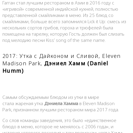
Гагган стал лучшим рестораном в Азии в 2016 году с
«игривой» современной индийской кухней, полностью
представленной смайликами в меню. Из 25 блюд со
смайликами, больше всего запомнился Lick it Up: смесь из
нескольких сортов грибов, гороха и трюфелей была
помещена на тарелку, которую Гость должен был слизать
под мелодию песни Kiss’ song of the same name.
2017: Утка с Дайконом и Сливой, Eleven
Madison Park,
Дэниел Хамм (
Daniel
Humm
)
Самым обсуждаемым блюдом из утки в мире
стала жареная утка
Дэниела Хамма
в Eleven Madison
Park, признанном лучшим рестораном мира 2017 года.
Со слов команды заведения, это было «единственное
блюдо в меню, которое не менялось с 2006 года», и
история которого восходит к тем временам, когда Хамм