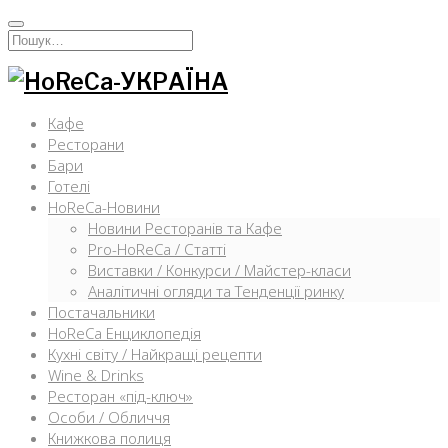
Перейти
к
Искать:
содержимому
Кафе
Ресторани
Бари
Готелі
HoReCa-Новини
Новини Ресторанів та Кафе
Pro-HoReCa / Статті
Виставки / Конкурси / Майстер-класи
Аналітичні огляди та Тенденції ринку
Постачальники
HoReCa Енциклопедія
Кухні світу / Найкращі рецепти
Wine & Drinks
Ресторан «під-ключ»
Особи / Обличчя
Книжкова полиця