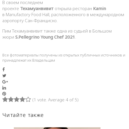
В своем последнем
проекте
Техамуанвивит
открыла ресторан
Kamin
в Manufactory Food Hall, расположенного в международном
аэропорту Сан-Франциско.
Пим Техамуанвивит также одна из судьей в Большом
жюри
S.Pellegrino Young Chef 2021
.
Все фотоматериалы получены из открытых публичных источников и
принадлежат их Владельцам
Facebook
Twitter
Google+
LinkedIn
Pinterest
(
1 vote
. Average
4
of 5)
1
2
3
4
5
Читайте также