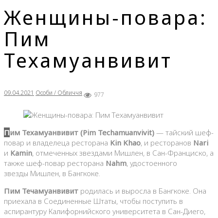
Женщины-повара:
Пим
Техамуанвивит
09.04.2021
Особи / Обличчя
977
Пим Техамуанвивит (Pim Techamuanvivit)
— тайский шеф-
повар и владелеца ресторана
Kin Khao
, и ресторанов
Nari
и
Kamin
, отмеченных звездами Мишлен, в Сан-Франциско, а
также шеф-повар ресторана
Nahm
, удостоенного
звезды Мишлен, в Бангкоке.
Пим Течамуанвивит
родилась и выросла в Бангкоке. Она
приехала в Соединенные Штаты, чтобы поступить в
аспирантуру Калифорнийского университета в Сан-Диего,