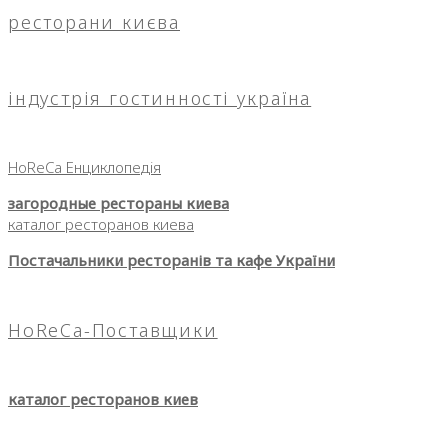
ресторани києва
індустрія гостинності україна
HoReCa Енциклопедія
загородные рестораны киева
каталог ресторанов киева
Постачальники ресторанів та кафе України
HoReCa-Поставщики
каталог ресторанов киев