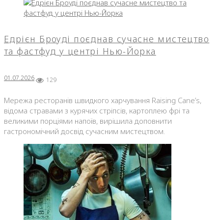
Едрієн Броуді поєднав сучасне мистецтво
та фастфуд у центрі Нью-Йорка
01.07.2026
129
Мережа ресторанів швидкого харчування Raising Cane’s,
відома стравами з курячих стріпсів, картоплею фрі та
великими порціями напоїв, вирішила доповнити
гастрономічний досвід сучасним мистецтвом.