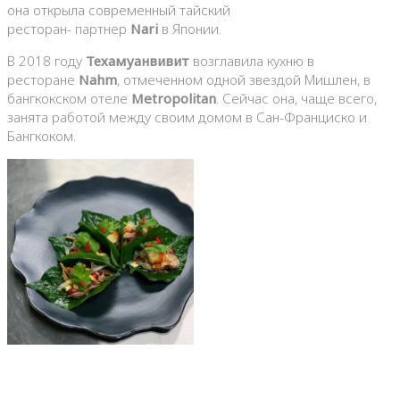
она открыла современный тайский
ресторан- партнер
Nari
в Японии.
В 2018 году
Техамуанвивит
возглавила кухню в
ресторане
Nahm
, отмеченном одной звездой Мишлен, в
бангкокском отеле
Metropolitan
. Сейчас она, чаще всего,
занята работой между своим домом в Сан-Франциско и
Бангкоком.