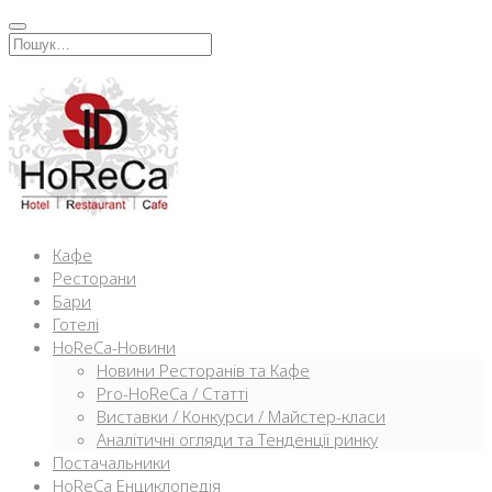
Перейти
к
Искать:
содержимому
Кафе
Ресторани
Бари
Готелі
HoReCa-Новини
Новини Ресторанів та Кафе
Pro-HoReCa / Статті
Виставки / Конкурси / Майстер-класи
Аналітичні огляди та Тенденції ринку
Постачальники
HoReCa Енциклопедія