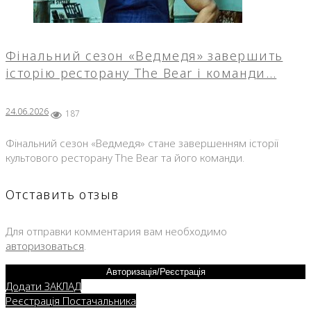
Фінальний сезон «Ведмедя» завершить
історію ресторану The Bear і команди…
24.06.2026
187
Фінальний сезон «Ведмедя» стане завершенням історії
культового ресторану The Bear та його команди.
Отставить отзыв
Для отправки комментария вам необходимо
авторизоваться
.
Авторизація/Реєстрація
Додати ЗАКЛАД
Реєстрація Постачальника