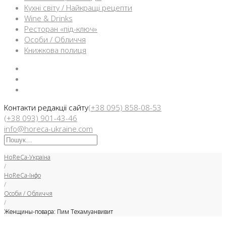
Кухні світу / Найкращі рецепти
Wine & Drinks
Ресторан «під-ключ»
Особи / Обличчя
Книжкова полиця
Facebook
Instargam
Telegram
Контакти редакції сайту
(+38 095) 858-08-53
(+38 093) 901-43-46
info@horeca-ukraine.com
Искать:
HoReCa-Україна
/
HoReCa-Інфо
/
Особи / Обличчя
/
Женщины-повара: Пим Техамуанвивит