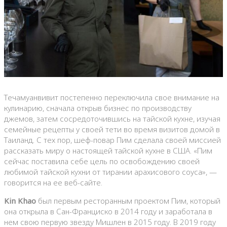
Течамуанвивит постепенно переключила свое внимание на
кулинарию, сначала открыв бизнес по производству
джемов, затем сосредоточившись на тайской кухне, изучая
семейные рецепты у своей тети во время визитов домой в
Таиланд. С тех пор, шеф-повар Пим сделала своей миссией
рассказать миру о настоящей тайской кухне в США. «Пим
сейчас поставила себе цель по освобождению своей
любимой тайской кухни от тирании арахисового соуса», —
говорится на ее веб-сайте.
Kin Khao
был первым ресторанным проектом Пим, который
она открыла в Сан-Франциско в 2014 году и заработала в
нем свою первую звезду Мишлен в 2015 году. В 2019 году