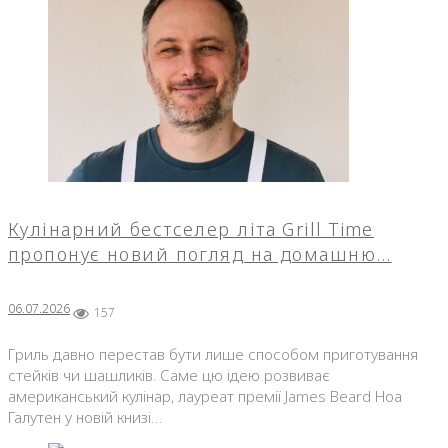
Кулінарний бестселер літа Grill Time
пропонує новий погляд на домашню…
06.07.2026
157
Гриль давно перестав бути лише способом приготування
стейків чи шашликів. Саме цю ідею розвиває
американський кулінар, лауреат премії James Beard Ноа
Галутен у новій книзі…