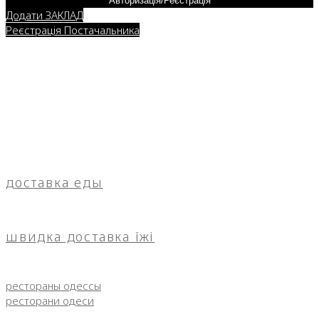
Авторизація/Реєстрація
Додати ЗАКЛАД
Реєстрація Постачальника
доставка еды
швидка доставка їжі
рестораны одессы
ресторани одеси