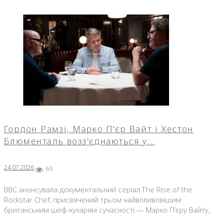
Гордон Рамзі, Марко П'єр Вайт і Хестон
Блюменталь возз'єднаються у…
24.07.2026
69
BBC анонсувала документальний серіал The Rise of the
Rockstar Chef, присвячений трьом найвпливовішим
британським шеф-кухарям сучасності — Марко П’єру Вайту,