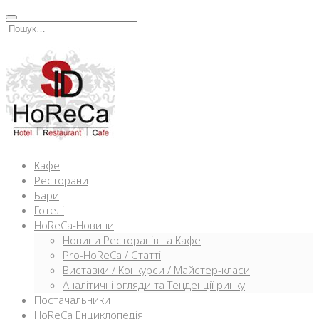
Перейти
к
Искать:
содержимому
Кафе
Ресторани
Бари
Готелі
HoReCa-Новини
Новини Ресторанів та Кафе
Pro-HoReCa / Статті
Виставки / Конкурси / Майстер-класи
Аналітичні огляди та Тенденції ринку
Постачальники
HoReCa Енциклопедія