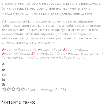
зі зростанням світового інтересу до альтернативних джерел
білка. Київський ресторан стане експериментальним
майданчиком для перевірки попиту серед відвідувачів.
Усі представлені фото та відео матеріали отримані з відкритих
публічних джерел, належать їх Власникам і публікуються виключно
для ознайомлення читачів та не мають будь-якого комерційного
використання. Також, для підготовки, обробки і корегування
зображень та відео можуть бути використовані публічні сервіси з
використанням штучного інтелекту.
#
Новини Ресторанів
#
Новини Кафе
#
Новини Барів
#
Новини Готелів
#
Pro-HoReCa / Статті
#
Аналітичні огляди /
Тенденції ринку
#
Постачальники HoReCa Україна
Facebook
Twitter
Google+
LinkedIn
Pinterest
(
0 votes
. Average
0
of 5)
1
2
3
4
5
Читайте также