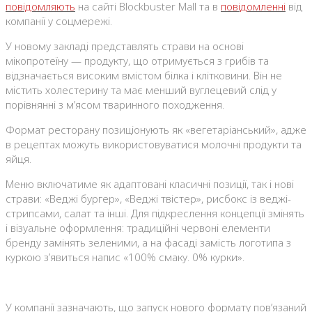
повідомляють
на сайті Blockbuster Mall та в
повідомленні
від
компанії у соцмережі.
У новому закладі представлять страви на основі
мікопротеїну — продукту, що отримується з грибів та
відзначається високим вмістом білка і клітковини. Він не
містить холестерину та має менший вуглецевий слід у
порівнянні з м’ясом тваринного походження.
Формат ресторану позиціонують як «вегетаріанський», адже
в рецептах можуть використовуватися молочні продукти та
яйця.
Меню включатиме як адаптовані класичні позиції, так і нові
страви: «Веджі бургер», «Веджі твістер», рисбокс із веджі-
стрипсами, салат та інші. Для підкреслення концепції змінять
і візуальне оформлення: традиційні червоні елементи
бренду замінять зеленими, а на фасаді замість логотипа з
куркою з’явиться напис «100% смаку. 0% курки».
У компанії зазначають, що запуск нового формату пов’язаний