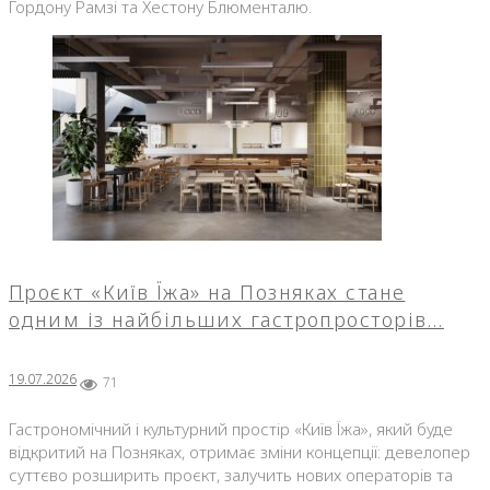
Гордону Рамзі та Хестону Блюменталю.
Проєкт «Київ Їжа» на Позняках стане
одним із найбільших гастропросторів…
19.07.2026
71
Гастрономічний і культурний простір «Київ Їжа», який буде
відкритий на Позняках, отримає зміни концепції: девелопер
суттєво розширить проєкт, залучить нових операторів та