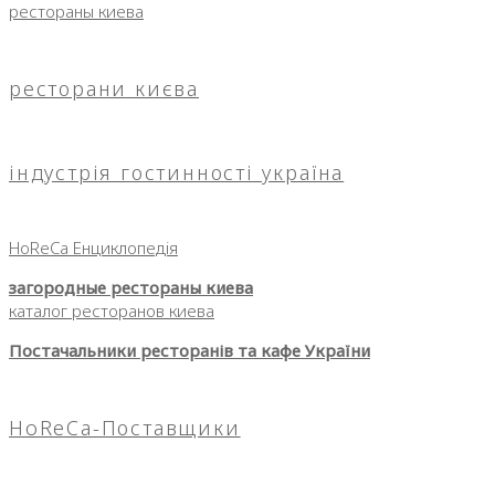
рестораны киева
ресторани києва
індустрія гостинності україна
HoReCa Енциклопедія
загородные рестораны киева
каталог ресторанов киева
Постачальники ресторанів та кафе України
HoReCa-Поставщики