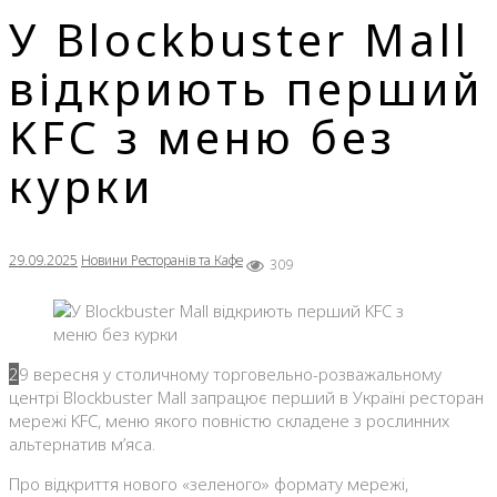
У Blockbuster Mall
відкриють перший
KFC з меню без
курки
29.09.2025
Новини Ресторанів та Кафе
309
29 вересня у столичному торговельно-розважальному
центрі Blockbuster Mall запрацює перший в Україні ресторан
мережі KFC, меню якого повністю складене з рослинних
альтернатив м’яса.
Про відкриття нового «зеленого» формату мережі,