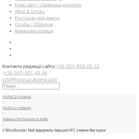
Кухні світу / Найкращі рецепти
Wine & Drinks
Ресторан «під-ключ»
Особи / Обличчя
Книжкова полиця
Facebook
Instargam
Telegram
Контакти редакції сайту
(+38 095) 858-08-53
(+38 093) 901-43-46
info@horeca-ukraine.com
Искать:
HoReCa-Україна
/
HoReCa-Новини
/
Новини Ресторанів та Кафе
/
У Blockbuster Mall відкриють перший KFC з меню без курки