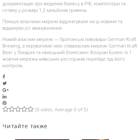
документацію про ведення бізнесу в РФ, комп’ютери та
готівку у розмірі 1,5 мільйонів гривень.
Пізніше власники мережі відреагували на ці новини та
відкинули усі звинувачення.
Новий власник мережі — британські пивовари German Kraft
Brewing, а керуватиме нею співвласник мережі German Kraft
Beer у Лондоні та німецький бізнесмен Флоріан Болен. Із 1
жовтня мережа київських ресторанів перейде під його
контроль.
Facebook
Twitter
Google+
LinkedIn
Pinterest
(
0 votes
. Average
0
of 5)
1
2
3
4
5
Читайте также