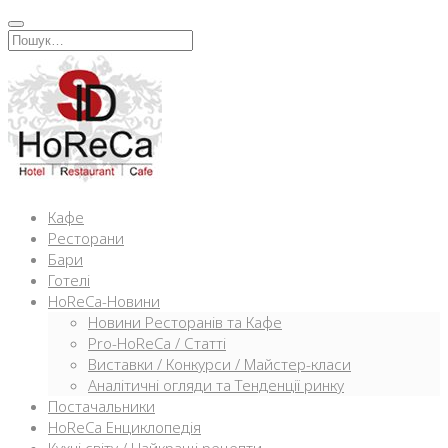
Перейти
к
Искать:
содержимому
Кафе
Ресторани
Бари
Готелі
HoReCa-Новини
Новини Ресторанів та Кафе
Pro-HoReCa / Статті
Виставки / Конкурси / Майстер-класи
Аналітичні огляди та Тенденції ринку
Постачальники
HoReCa Енциклопедія