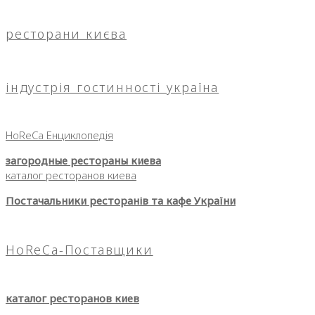
ресторани києва
індустрія гостинності україна
HoReCa Енциклопедія
загородные рестораны киева
каталог ресторанов киева
Постачальники ресторанів та кафе України
HoReCa-Поставщики
каталог ресторанов киев