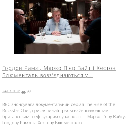
Гордон Рамзі, Марко П'єр Вайт і Хестон
Блюменталь возз'єднаються у…
24.07.2026
68
BBC анонсувала документальний серіал The Rise of the
Rockstar Chef, присвячений трьом найвпливовішим
британським шеф-кухарям сучасності — Марко П’єру Вайту,
Гордону Рамзі та Хестону Блюменталю.