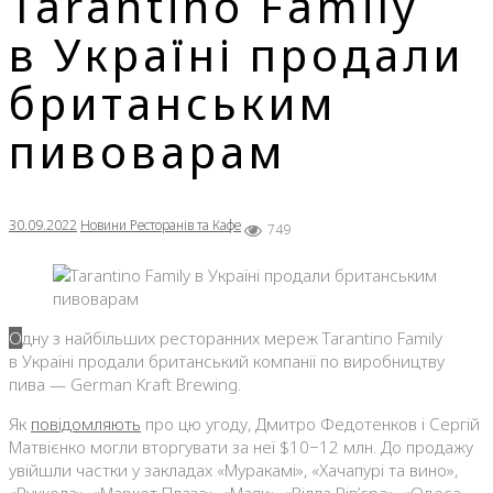
Tarantino Family
в Україні продали
британським
пивоварам
30.09.2022
Новини Ресторанів та Кафе
749
Одну з найбільших ресторанних мереж Tarantino Family
в Україні продали британський компанії по виробництву
пива — German Kraft Brewing.
Як
повідомляють
про цю угоду, Дмитро Федотенков і Сергій
Матвієнко могли вторгувати за неї $10−12 млн. До продажу
увійшли частки у закладах «Муракамі», «Хачапурі та вино»,