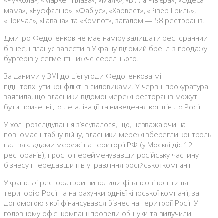
«Руккола», «Маркет Плаза», «Маяк», «Вілла Рів’єра», «Одеса
мама», «Буффаліно», «Фабіус», «Харвест», «Рівер Гриль»,
«Причал», «Гавана» та «Компот», загалом — 58 ресторанів.
Дмитро Федотенков не має наміру залишати ресторанний
бізнес, і планує завести в Україну відомий бренд з продажу
бургерів у сегменті нижче середнього.
За даними у ЗМІ до цієї угоди Федотенкова міг
підштовхнути конфлікт із силовиками. У червні прокуратура
заявила, що власники відомої мережі ресторанів можуть
бути причетні до легалізації та виведення коштів до Росії.
У ході розслідування з’ясувалося, що, незважаючи на
повномасштабну війну, власники мережі зберегли контроль
над закладами мережі на території РФ (у Москві діє 12
ресторанів), просто перейменувавши російську частину
бізнесу і передавши її в управління російської компанії.
Українські ресторатори виводили фінансові кошти на
територію Росії та на рахунки однієї кіпрської компанії, за
допомогою якої фінансувався бізнес на території Росії. У
головному офісі компанії провели обшуки та вилучили