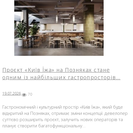
Проєкт «Київ Їжа» на Позняках стане
одним із найбільших гастропросторів…
19.07.2026
70
Гастрономічний і культурний простір «Київ Їжа», який буде
відкритий на Позняках, отримає зміни концепції: девелопер
суттєво розширить проєкт, залучить нових операторів та
планує створити багатофункціональну…