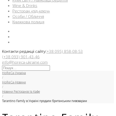
Кухні світу / Найкращі рецепти
Wine & Drinks
Ресторан «під-ключ»
Особи / Обличчя
Книжкова полиця
Facebook
Instargam
Telegram
Контакти редакції сайту
(+38 095) 858-08-53
(+38 093) 901-43-46
info@horeca-ukraine.com
Искать:
HoReCa-Україна
/
HoReCa-Новини
/
Новини Ресторанів та Кафе
/
Tarantino Family в Україні продали британським пивоварам