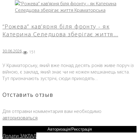
“Рожева” кав’ярня біля фронту - як
Катерина Селедцова зберігає життя…
30.06.2026
151
У Краматорську, який вже понад десять років живе поруч із
війною, є заклад, який знає чи не кожен мешканець міста.
Тут призначають зустрічі, сюди приходять…
Отставить отзыв
Для отправки комментария вам необходимо
авторизоваться
.
Авторизація/Реєстрація
Додати ЗАКЛАД