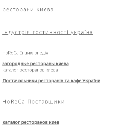
ресторани києва
індустрія гостинності україна
HoReCa Енциклопедія
загородные рестораны киева
каталог ресторанов киева
Постачальники ресторанів та кафе України
HoReCa-Поставщики
каталог ресторанов киев