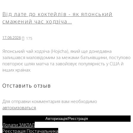
Від лате до коктейлів - як японський
смажений час ходзіча…
17.06.2026
175
Японський чай ходзіча (Hojicha), який ще донедавна
залишався маловідомим за межами батьківщини, поступово
повторює шлях матча та завойовує популярність у США й
інших країнах.
Отставить отзыв
Для отправки комментария вам необходимо
авторизоваться
.
Авторизація/Реєстрація
Додати ЗАКЛАД
Реєстрація Постачальника