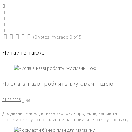
Facebook
Twitter
Google+
LinkedIn
Pinterest
(
0 votes
. Average
0
of 5)
1
2
3
4
5
Читайте также
Числа в назві роблять їжу смачнішою
01.08.2026
96
Додавання чисел до назв харчових продуктів, напоїв та
страв може суттєво впливати на сприйняття смаку продукту.