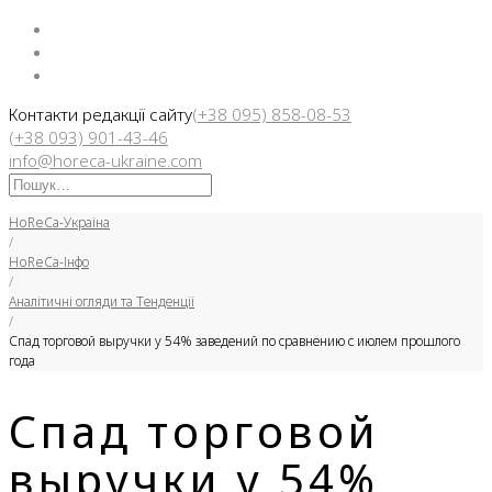
Facebook
Instargam
Telegram
Контакти редакції сайту
(+38 095) 858-08-53
(+38 093) 901-43-46
info@horeca-ukraine.com
Искать:
HoReCa-Україна
/
HoReCa-Інфо
/
Аналітичні огляди та Тенденції
/
Спад торговой выручки у 54% заведений по сравнению с июлем прошлого
года
Спад торговой
выручки у 54%