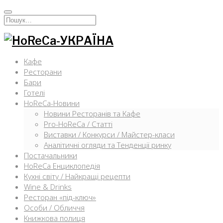
Перейти
к
Искать:
содержимому
Кафе
Ресторани
Бари
Готелі
HoReCa-Новини
Новини Ресторанів та Кафе
Pro-HoReCa / Статті
Виставки / Конкурси / Майстер-класи
Аналітичні огляди та Тенденції ринку
Постачальники
HoReCa Енциклопедія
Кухні світу / Найкращі рецепти
Wine & Drinks
Ресторан «під-ключ»
Особи / Обличчя
Книжкова полиця