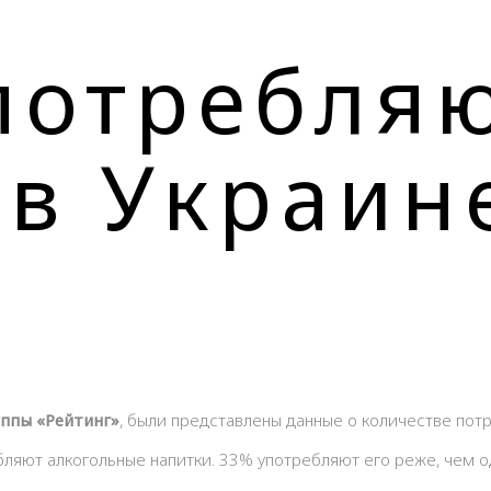
потребля
 в Украин
ппы «Рейтинг»
, были представлены данные о количестве потр
ляют алкогольные напитки. 33% употребляют его реже, чем о