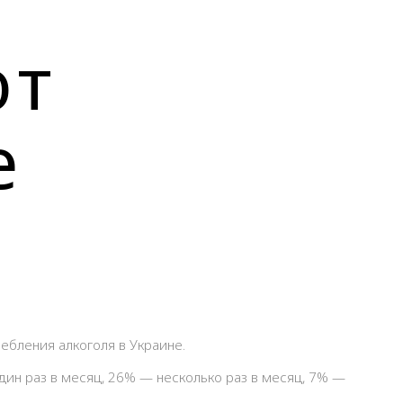
ют
е
ебления алкоголя в Украине.
дин раз в месяц, 26% — несколько раз в месяц, 7% —