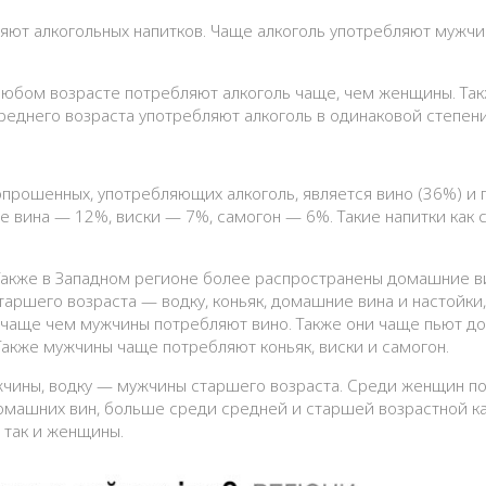
ют алкогольных напитков. Чаще алкоголь употребляют мужчи
 любом возрасте потребляют алкоголь чаще, чем женщины. Та
среднего возраста употребляют алкоголь в одинаковой степени
рошенных, употребляющих алкоголь, является вино (36%) и п
вина — 12%, виски — 7%, самогон — 6%. Такие напитки как сид
Также в Западном регионе более распространены домашние ви
аршего возраста — водку, коньяк, домашние вина и настойки,
 чаще чем мужчины потребляют вино. Также они чаще пьют д
 Также мужчины чаще потребляют коньяк, виски и самогон.
жчины, водку — мужчины старшего возраста. Среди женщин п
и домашних вин, больше среди средней и старшей возрастной 
 так и женщины.