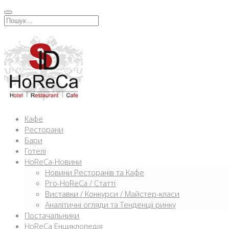
Перейти
к
Искать:
содержимому
Кафе
Ресторани
Бари
Готелі
HoReCa-Новини
Новини Ресторанів та Кафе
Pro-HoReCa / Статті
Виставки / Конкурси / Майстер-класи
Аналітичні огляди та Тенденції ринку
Постачальники
HoReCa Енциклопедія