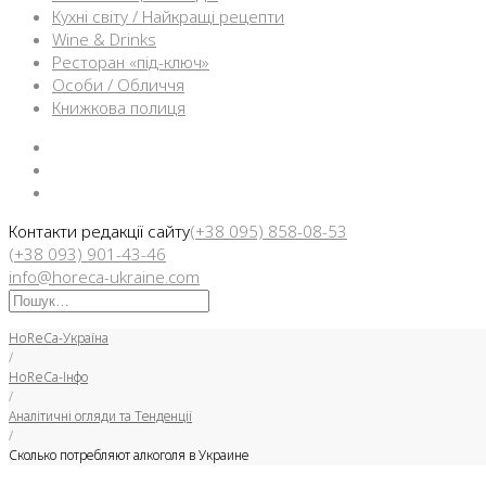
Кухні світу / Найкращі рецепти
Wine & Drinks
Ресторан «під-ключ»
Особи / Обличчя
Книжкова полиця
Facebook
Instargam
Telegram
Контакти редакції сайту
(+38 095) 858-08-53
(+38 093) 901-43-46
info@horeca-ukraine.com
Искать:
HoReCa-Україна
/
HoReCa-Інфо
/
Аналітичні огляди та Тенденції
/
Сколько потребляют алкоголя в Украине