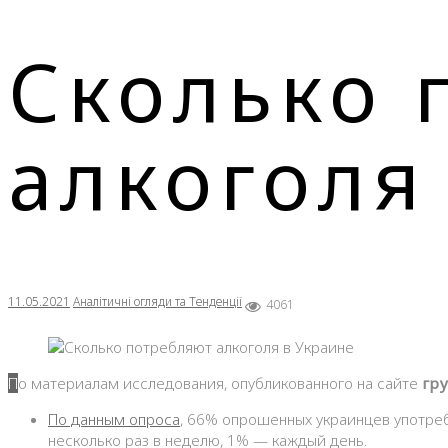
Сколько 
алкоголя
11.05.2021
Аналітичні огляди та Тенденції
4061
По материалам исследования, опубликованного на сайте
гру
По данным опроса
, 66% опрошенных украинцев употреб
несколько раз в неделю, 1% — каждый день.