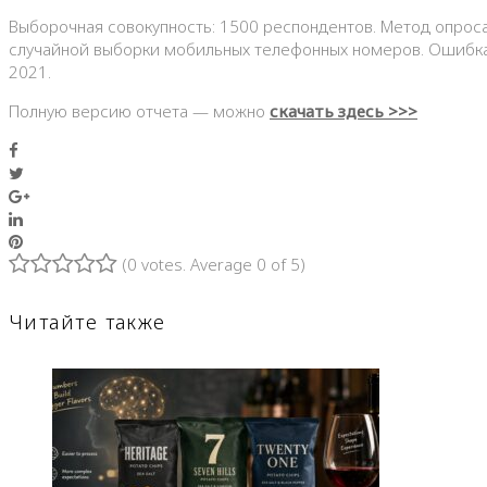
Выборочная совокупность: 1500 респондентов. Метод опроса
случайной выборки мобильных телефонных номеров. Ошибка 
2021.
Полную версию отчета — можно
скачать здесь >>>
Facebook
Twitter
Google+
LinkedIn
Pinterest
(
0 votes
. Average
0
of 5)
1
2
3
4
5
Читайте также