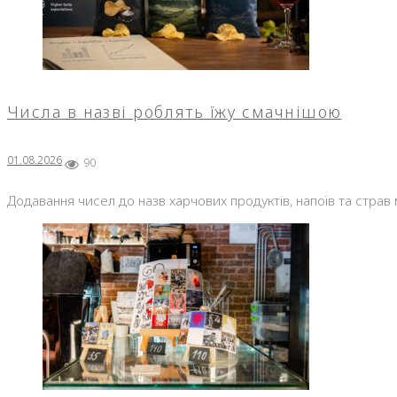
Числа в назві роблять їжу смачнішою
01.08.2026
90
Додавання чисел до назв харчових продуктів, напоїв та страв