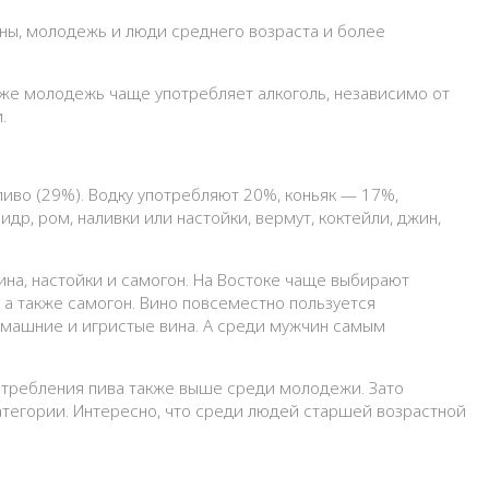
ны, молодежь и люди среднего возраста и более
кже молодежь чаще употребляет алкоголь, независимо от
.
иво (29%). Водку употребляют 20%, коньяк — 17%,
р, ром, наливки или настойки, вермут, коктейли, джин,
на, настойки и самогон. На Востоке чаще выбирают
 а также самогон. Вино повсеместно пользуется
омашние и игристые вина. А среди мужчин самым
отребления пива также выше среди молодежи. Зато
категории. Интересно, что среди людей старшей возрастной