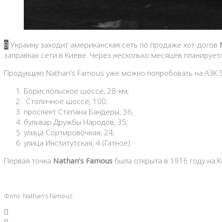
В Украину заходит американская сеть по продаже хот-догов
заправках сети в Киеве. Через несколько месяцев планирует
Продукцию Nathan’s Famous уже можно попробовать на АЗК
Бориспольское шоссе, 28-км;
Столичное шоссе, 100;
проспект Степана Бандеры, 36;
бульвар Дружбы Народов, 35;
улица Сортировочная, 24;
улица Институтская, 4 (Гатное).
Первая точка
Nathan’s Famous
была открыта в 1916 году на 
Фото: Nathan’s Famous
Facebook
Twitter