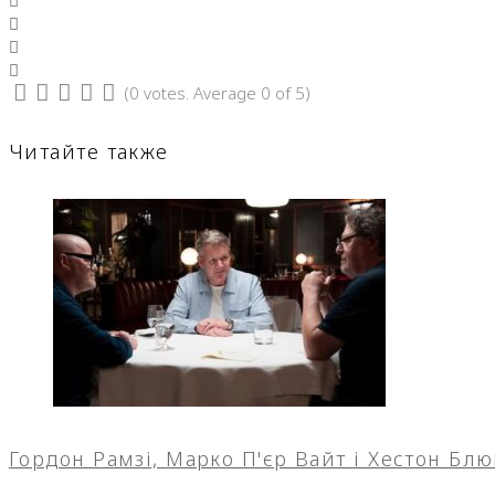
Google+
LinkedIn
Pinterest
(
0 votes
. Average
0
of 5)
1
2
3
4
5
Читайте также
Гордон Рамзі, Марко П'єр Вайт і Хестон Бл