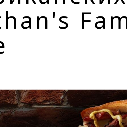
than's Fa
е