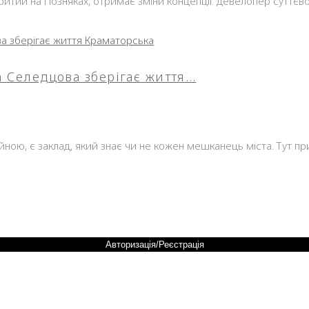
дкритий на Позняках, отримає зміни концепції: девелопер суттє
на Селедцова зберігає життя…
ійною, є заклад, який знає чи не кожен мешканець міста. Тут п
Авторизація/Реєстрація