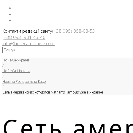
Facebook
Instargam
Telegram
Контакти редакції сайту
(+38 095) 858-08-53
(+38 093) 901-43-46
info@horeca-ukraine.com
Искать:
HoReCa-Україна
/
HoReCa-Новини
/
Новини Ресторанів та Кафе
/
Сеть американских хот-догов Nathan’s Famous уже в Украине
Сеть аме