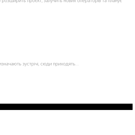
во розширить проєкт, залучить нових операторів та планує
ризначають зустрічі, сюди приходять…