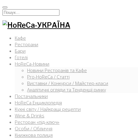
Перейти
к
Искать:
содержимому
Кафе
Ресторани
Бари
Готелі
HoReCa-Новини
Новини Ресторанів та Кафе
Pro-HoReCa / Статті
Виставки / Конкурси / Майстер-класи
Аналітичні огляди та Тенденції ринку
Постачальники
HoReCa Енциклопедія
Кухні світу / Найкращі рецепти
Wine & Drinks
Ресторан «під-ключ»
Особи / Обличчя
Книжкова полиця