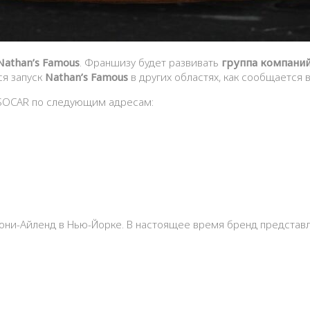
Nathan’s Famous
. Франшизу будет развивать
группа компаний
ся запуск
Nathan’s Famous
в других областях, как сообщается 
 SOCAR по следующим адресам:
Кони-Айленд в Нью-Йорке. В настоящее время бренд представл