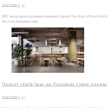
24.07.2026
66
BBC анонсувала документальний серіал The Rise of the Rocks
Хестону Блюменталю.
Проєкт «Київ Їжа» на Позняках стане одним
19.07.2026
69