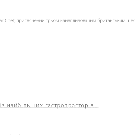
tar Chef, присвячений трьом найвпливовішим британським шеф-
 із найбільших гастропросторів…