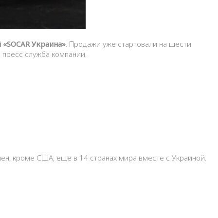
 «SOCAR Украина»
. Продажи уже стартовали на шести
в пресс служба компании.
ен, кроме США, еще в 14 странах мира вместе с Украиной.