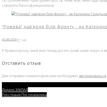
Гастрономічний і культурний простір «Київ Їжа», який буде ві
створити багатофункціональну…
“Рожева” кав’ярня біля фронту - як Катери
30.06.2026
149
У Краматорську, який вже понад десять років живе поруч із в
Отставить отзыв
Для отправки комментария вам необходимо
авторизоваться
.
Додати ЗАКЛАД
Реєстрація Постачальника