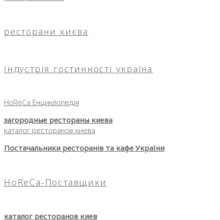
ресторани києва
індустрія гостинності україна
HoReCa Енциклопедія
загородные рестораны киева
каталог ресторанов киева
Постачальники ресторанів та кафе України
HoReCa-Поставщики
каталог ресторанов киев