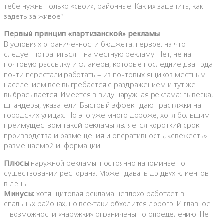
тебе нужны только «свои», районные. Как их зацепить, как
задеть за живое?
Первый принцип «партизанской» рекламы
В условиях ограниченности бюджета, первое, на что
следует потратиться – на местную рекламу. Нет, не на
почтовую рассылку и флайеры, которые последние два года
почти перестали работать – из почтовых ящиков местным
населением все выгребается с раздражением и тут же
выбрасывается. Имеется в виду наружная реклама: вывеска,
штандеры, указатели. Быстрый эффект дают растяжки на
городских улицах. Но это уже много дороже, хотя большим
преимуществом такой рекламы является короткий срок
производства и размещения и оперативность, «свежесть»
размещаемой информации.
Плюсы
наружной рекламы: постоянно напоминает о
существовании ресторана. Может давать до двух клиентов
в день.
Минусы:
хотя щитовая реклама неплохо работает в
спальных районах, но все-таки обходится дорого. И главное
– возможности «наружки» ограничены по определению. Не