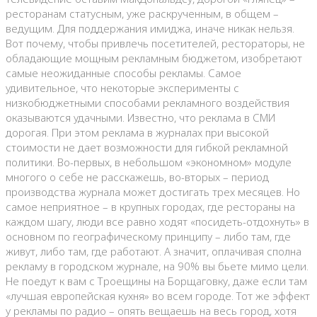
ресторанам статусным, уже раскрученным, в общем –
ведущим. Для поддержания имиджа, иначе никак нельзя.
Вот почему, чтобы привлечь посетителей, рестораторы, не
обладающие мощным рекламным бюджетом, изобретают
самые неожиданные способы рекламы. Самое
удивительное, что некоторые эксперименты с
низкобюджетными способами рекламного воздействия
оказываются удачными. Известно, что реклама в СМИ
дорогая. При этом реклама в журналах при высокой
стоимости не дает возможности для гибкой рекламной
политики. Во-первых, в небольшом «экономном» модуле
многого о себе не расскажешь, во-вторых – период
производства журнала может достигать трех месяцев. Но
самое неприятное – в крупных городах, где рестораны на
каждом шагу, люди все равно ходят «посидеть-отдохнуть» в
основном по географическому принципу – либо там, где
живут, либо там, где работают. А значит, оплачивая сполна
рекламу в городском журнале, на 90% вы бьете мимо цели.
Не поедут к вам с Троещины на Борщаговку, даже если там
«лучшая европейская кухня» во всем городе. Тот же эффект
у рекламы по радио – опять вещаешь на весь город, хотя