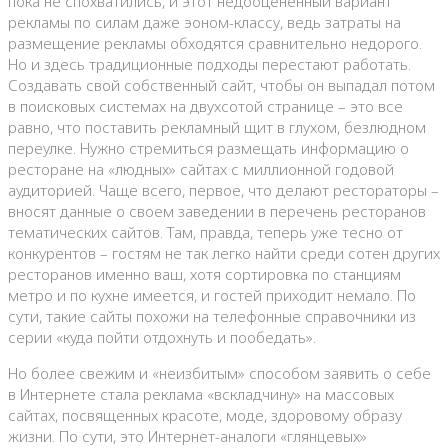
пока не спохватились, и этот недооцененный вариант
рекламы по силам даже эоном-классу, ведь затраты на
размещение рекламы обходятся сравнительно недорого.
Но и здесь традиционные подходы перестают работать.
Создавать свой собственный сайт, чтобы он выпадал потом
в поисковых системах на двухсотой странице – это все
равно, что поставить рекламный щит в глухом, безлюдном
переулке. Нужно стремиться размещать информацию о
ресторане на «людных» сайтах с миллионной годовой
аудиторией. Чаще всего, первое, что делают рестораторы –
вносят данные о своем заведении в перечень ресторанов
тематических сайтов. Там, правда, теперь уже тесно от
конкурентов – гостям не так легко найти среди сотен других
ресторанов именно ваш, хотя сортировка по станциям
метро и по кухне имеется, и гостей приходит немало. По
сути, такие сайты похожи на телефонные справочники из
серии «куда пойти отдохнуть и пообедать».
Но более свежим и «неизбитым» способом заявить о себе
в Интернете стала реклама «вскладчину» на массовых
сайтах, посвященных красоте, моде, здоровому образу
жизни. По сути, это Интернет-аналоги «глянцевых»