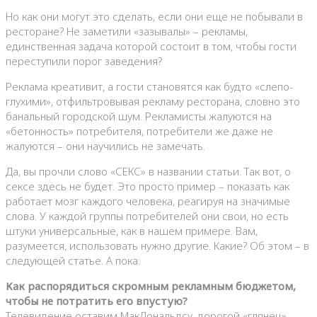
Но как они могут это сделать, если они еще не побывали в
ресторане? Не заметили «зазывалы» – рекламы,
единственная задача которой состоит в том, чтобы гости
переступили порог заведения?
Реклама креативит, а гости становятся как будто «слепо-
глухими», отфильтровывая рекламу ресторана, словно это
банальный городской шум. Рекламисты жалуются на
«бетонность» потребителя, потребители же даже не
жалуются – они научились не замечать.
Да, вы прочли слово «СЕКС» в названии статьи. Так вот, о
сексе здесь не будет. Это просто пример – показать как
работает мозг каждого человека, реагируя на значимые
слова. У каждой группы потребителей они свои, но есть
штуки универсальные, как в нашем примере. Вам,
разумеется, использовать нужно другие. Какие? Об этом – в
следующей статье. А пока:
Как распорядиться скромным рекламным бюджетом,
чтобы не потратить его впустую?
Телевидение оставим МакДональдсу, дорогой «глянец» –