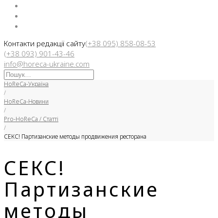
Facebook
Instargam
Telegram
Контакти редакції сайту
(+38 095) 858-08-53
(+38 093) 901-43-46
info@horeca-ukraine.com
Искать:
HoReCa-Україна
/
HoReCa-Новини
/
Pro-HoReCa / Статті
/
СЕКС! Партизанские методы продвижения ресторана
СЕКС!
Партизанские
методы