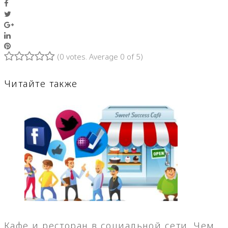
Facebook
Twitter
Google+
LinkedIn
Pinterest
(
0 votes
. Average
0
of 5)
1
2
3
4
5
Читайте также
Кафе и ресторан в социальной сети. Чем