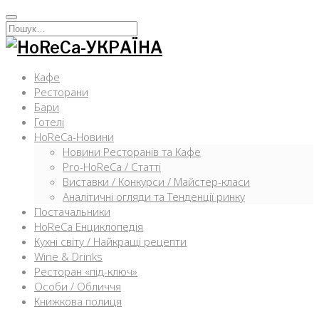
Перейти
к
Искать:
содержимому
Кафе
Ресторани
Бари
Готелі
HoReCa-Новини
Новини Ресторанів та Кафе
Pro-HoReCa / Статті
Виставки / Конкурси / Майстер-класи
Аналітичні огляди та Тенденції ринку
Постачальники
HoReCa Енциклопедія
Кухні світу / Найкращі рецепти
Wine & Drinks
Ресторан «під-ключ»
Особи / Обличчя
Книжкова полиця