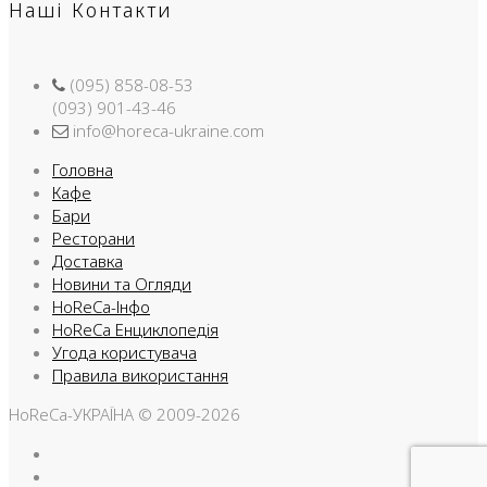
Наші Контакти
(095) 858-08-53
(093) 901-43-46
info@horeca-ukraine.com
Головна
Кафе
Бари
Ресторани
Доставка
Новини та Огляди
HoReCa-Інфо
HoReCa Енциклопедія
Угода користувача
Правила використання
HoReCa-УКРАЇНА © 2009-2026
Facebook
Instargam