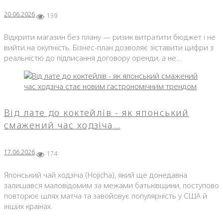
20.06.2026
139
Відкрити магазин без плану — ризик витратити бюджет і не
вийти на окупність. Бізнес-план дозволяє зіставити цифри з
реальністю до підписання договору оренди, а не…
Від лате до коктейлів - як японський
смажений час ходзіча…
17.06.2026
174
Японський чай ходзіча (Hojicha), який ще донедавна
залишався маловідомим за межами батьківщини, поступово
повторює шлях матча та завойовує популярність у США й
інших країнах.