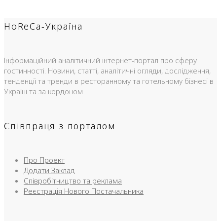
HoReCa-Україна
Інформаційний аналітичний інтернет-портал про сферу
гостинності. Новини, статті, аналітичні огляди, дослідження,
тенденції та тренди в ресторанному та готельному бізнесі в
Україні та за кордоном
Співпраця з порталом
Про Проект
Додати Заклад
Співробітництво та реклама
Реєстрація Нового Постачальника