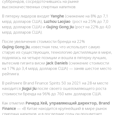
суббрендов, сосредоточившись на рынке
высококачественных спиртных напитков.
В пятерку лидеров входят
Yanghe
(снижение на 8% до 7,1
млрд. долларов США),
Luzhou Laojiao
(рост на 25% до 7,0
млрд. долларов США) и
Gujing Gong Jiu
(рост на 22% до 4,0
млрд. долларов США).
После увеличения стоимости бренда на 22%
Gujing Gong Jiu
, известная тем, что использует самую
старую из существующих, технологию дистилляции в мире,
поднялась на четыре позиции и вошла в пятерку лучших,
вытеснив гиганта виски
Jack Daniels
(снижение стоимости
на 17% до 3,4 млрд. долларов США) — заняв шестое место
рейтинга.
В рейтинге Brand Finance Spirits 50 за 2021 на 28-м месте
находится
Jiugui Jiu
после своего ошеломляющего роста
стоимости бренда на 96% до 760 млн. долларов США.
Как отметил
Ричард Хей, управляющий директор, Brand
Finance
— «В Китае находится крупнейший в мире рынок
спиртных напитков, и в последние годы он процветает,