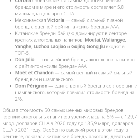
Corona
снова является самым дорогим пивным
брендом в мире и его стоимость составляет 5,8
миллиарда долларов США.
Мексиканская
Victoria
— самый сильный пивной
бренд, с оценкой рейтинга «силы бренда» AAA.
Китайские бренды байцзю доминируют в секторе
крепких алкогольных напитков:
Moutai
,
Wuliangye
,
Yanghe
,
Luzhou Laojiao
и
Gujing Gong Jiu
входят в
ТОП-5.
Don Julio
— сильнейший бренд алкогольных напитков
с рейтингом «силы бренда» AAA.
Moët et Chandon
— самый ценный и самый сильный
бренд вин и шампанского.
Dom Pérignon
— единственный бренд в секторе вин и
шампанского, который повысил стоимость бренда на
2%.
Общая стоимость 50 самых ценных мировых брендов
крепких алкогольных напитков увеличилась на 5% — с 129,7
млрд. долларов США в 2020 году до 135,9 млрд. долларов
США в 2021 году. Особенно высокий рост в этом году, в
рейтинге, показали китайские бренды алкоголя, девять из