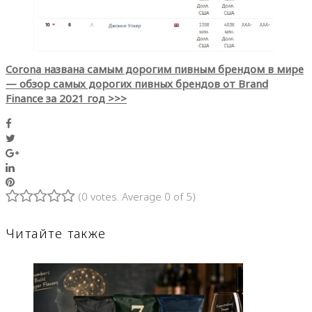
Corona названа самым дорогим пивным брендом в мире
— обзор самых дорогих пивных брендов от Brand
Finance за 2021 год >>>
Facebook
Twitter
Google+
LinkedIn
Pinterest
(
0 votes
. Average
0
of 5)
1
2
3
4
5
Читайте также