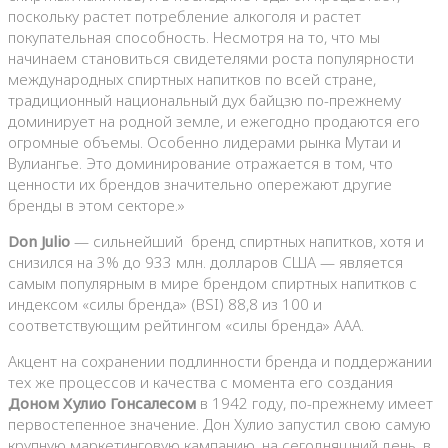
поскольку растет потребление алкоголя и растет
покупательная способность. Несмотря на то, что мы
начинаем становиться свидетелями роста популярности
международных спиртных напитков по всей стране,
традиционный национальный дух байцзю по-прежнему
доминирует на родной земле, и ежегодно продаются его
огромные объемы. Особенно лидерами рынка Мутаи и
Вулиангье. Это доминирование отражается в том, что
ценности их брендов значительно опережают другие
бренды в этом секторе.»
Don Julio
— сильнейший бренд спиртных напитков, хотя и
снизился на 3% до 933 млн. долларов США — является
самым популярным в мире брендом спиртных напитков с
индексом «силы бренда» (BSI) 88,8 из 100 и
соответствующим рейтингом «силы бренда» AAA.
Акцент на сохранении подлинности бренда и поддержании
тех же процессов и качества с момента его создания
Доном Хулио Гонсалесом
в 1942 году, по-прежнему имеет
первостепенное значение. Дон Хулио запустил свою самую
крупную маркетинговую кампанию, на сегодняшний день, в