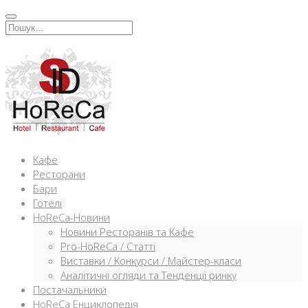
Перейти
к
Искать:
содержимому
Кафе
Ресторани
Бари
Готелі
HoReCa-Новини
Новини Ресторанів та Кафе
Pro-HoReCa / Статті
Виставки / Конкурси / Майстер-класи
Аналітичні огляди та Тенденції ринку
Постачальники
HoReCa Енциклопедія