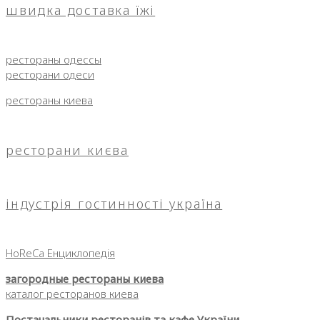
швидка доставка їжі
рестораны одессы
ресторани одеси
рестораны киева
ресторани києва
індустрія гостинності україна
HoReCa Енциклопедія
загородные рестораны киева
каталог ресторанов киева
Постачальники ресторанів та кафе України