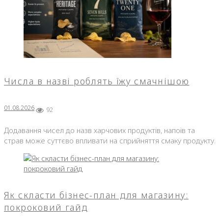
Числа в назві роблять їжу смачнішою
01.08.2026
92
Додавання чисел до назв харчових продуктів, напоїв та
страв може суттєво впливати на сприйняття смаку продукту.
Як скласти бізнес-план для магазину:
покроковий гайд