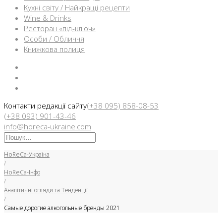
Кухні світу / Найкращі рецепти
Wine & Drinks
Ресторан «під-ключ»
Особи / Обличчя
Книжкова полиця
Facebook
Instargam
Telegram
Контакти редакції сайту
(+38 095) 858-08-53
(+38 093) 901-43-46
info@horeca-ukraine.com
Искать:
HoReCa-Україна
/
HoReCa-Інфо
/
Аналітичні огляди та Тенденції
/
Самые дорогие алкогольные бренды 2021