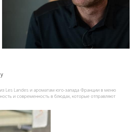
ду
из Les Landes и ароматам юго-запада Франции в меню
очность и современность в блюдах, которые отправляют