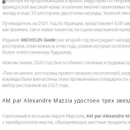
Несмотря на продолжающийся кризис индустрии гостеприи
французской высокой кухни, и наличие многих талантливых п
звезду и еще 33 ресторана, удостоены награды, Зеленой зве
Путеводитель на 2021 год по Франции, представляет 638 зав
как прежних, так и новых талантов, на сцене изысканной кух
Издание
MICHELIN Guide
уже второй год присуждает наград
ресторана, отмеченных в этом году, усилия которых особенн
более ответственному будущему.
«Как мы знаем, 2020 год был особенно сложным и трудным д
«Тем не менее, рестораны приветствовали посетителей, когд
команды были впечатлены этим проявлением солидарности и
выбор ресторанов на 2021 год» .
AM par Alexandre Mazzia удостоен трех звез
Спрятанный в восьмом округе Марселя,
AM par Alexandre M
с калейдоскопом вкусов, объединяющих местные продукты и 