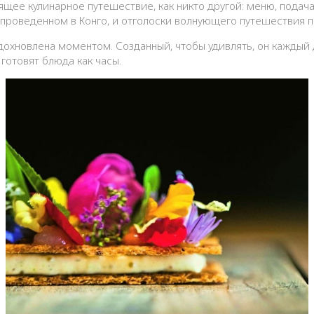
щее кулинарное путешествие, как никто другой: меню, подача
проведенном в Конго, и отголоски волнующего путешествия п
охновлена ​​моментом. Созданный, чтобы удивлять, он каждый
готовят блюда как часы.