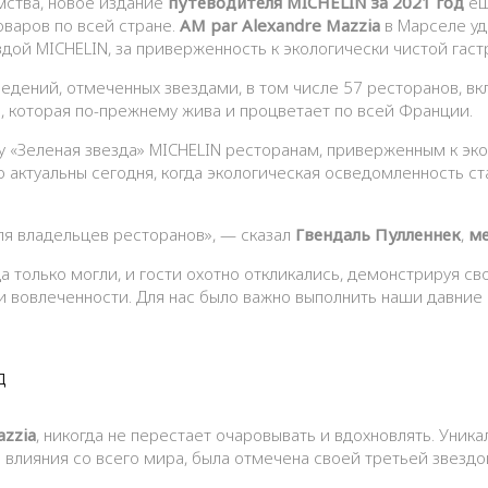
мства, новое издание
путеводителя MICHELIN за 2021 год
ещ
оваров по всей стране.
AM par Alexandre Mazzia
в Марселе уд
здой MICHELIN, за приверженность к экологически чистой гас
едений, отмеченных звездами, в том числе 57 ресторанов, вк
ни, которая по-прежнему жива и процветает по всей Франции.
у «Зеленая звезда» MICHELIN ресторанам, приверженным к эко
о актуальны сегодня, когда экологическая осведомленность с
ля владельцев ресторанов», — сказал
Гвендаль Пулленнек
,
ме
а только могли, и гости охотно откликались, демонстрируя св
 вовлеченности. Для нас было важно выполнить наши давние 
д
azzia
, никогда не перестает очаровывать и вдохновлять. Уник
влияния со всего мира, была отмечена своей третьей звездо