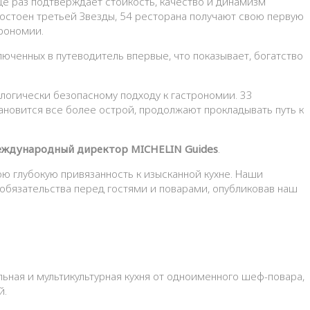
е раз подтверждает стойкость, качество и динамизм
остоен третьей Звезды, 54 ресторана получают свою первую
трономии.
люченных в путеводитель впервые, что показывает, богатство
логически безопасному подходу к гастрономии. 33
тановится все более острой, продолжают прокладывать путь к
ждународный директор MICHELIN Guides
.
ою глубокую привязанность к изысканной кухне. Наши
обязательства перед гостями и поварами, опубликовав наш
альная и мультикультурная кухня от одноименного шеф-повара,
й.