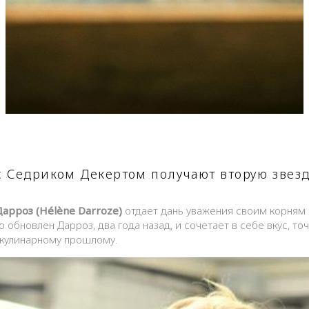
 с Седриком Декертом получают вторую звез
Дарроз (Hélène Darroze)
отдает дань уважения своим корням 
ю обновлен Дарроз, два года назад, и сочетает в себе вкус, т
 кулинарному прошлому.