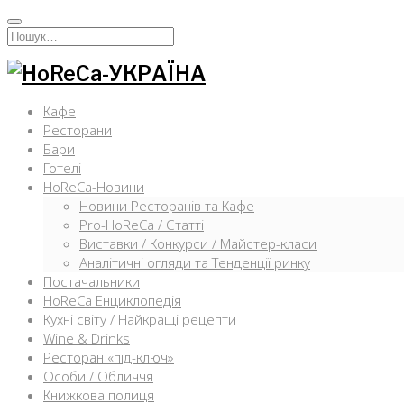
Перейти
к
Искать:
содержимому
Кафе
Ресторани
Бари
Готелі
HoReCa-Новини
Новини Ресторанів та Кафе
Pro-HoReCa / Статті
Виставки / Конкурси / Майстер-класи
Аналітичні огляди та Тенденції ринку
Постачальники
HoReCa Енциклопедія
Кухні світу / Найкращі рецепти
Wine & Drinks
Ресторан «під-ключ»
Особи / Обличчя
Книжкова полиця