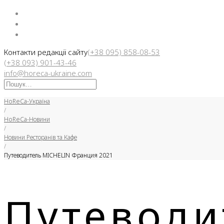
Facebook
Instargam
Telegram
Контакти редакції сайту
(+38 095) 858-08-53
(+38 093) 901-43-46
info@horeca-ukraine.com
Искать:
HoReCa-Україна
/
HoReCa-Новини
/
Новини Ресторанів та Кафе
/
Путеводитель MICHELIN Франция 2021
Путеводи