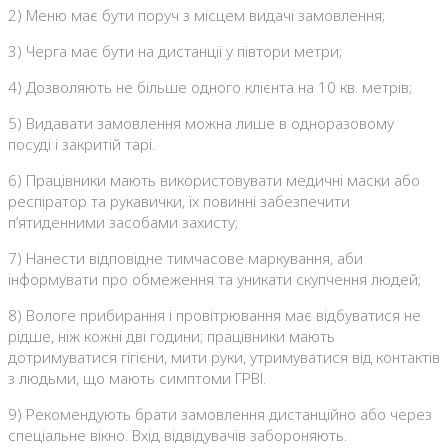
2) Меню має бути поруч з місцем видачі замовлення;
3) Черга має бути на дистанції у півтори метри;
4) Дозволяють не більше одного клієнта на 10 кв. метрів;
5) Видавати замовлення можна лише в одноразовому
посуді і закритій тарі.
6) Працівники мають використовувати медичні маски або
респіратор та рукавички, їх повинні забезпечити
п’ятиденними засобами захисту;
7) Нанести відповідне тимчасове маркування, аби
інформувати про обмеження та уникати скупчення людей;
8) Вологе прибирання і провітрювання має відбуватися не
рідше, ніж кожні дві години; працівники мають
дотримуватися гігієни, мити руки, утримуватися від контактів
з людьми, що мають симптоми ГРВІ.
9) Рекомендують брати замовлення дистанційно або через
спеціальне вікно. Вхід відвідувачів забороняють.