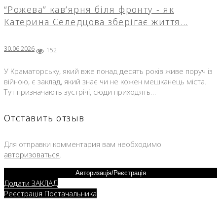
“Рожева” кав’ярня біля фронту - як
Катерина Селедцова зберігає життя…
30.06.2026
152
У Краматорську, який вже понад десять років живе поруч із
війною, є заклад, який знає чи не кожен мешканець міста.
Тут призначають зустрічі, сюди приходять…
Отставить отзыв
Для отправки комментария вам необходимо
авторизоваться
.
Авторизація/Реєстрація
Додати ЗАКЛАД
Реєстрація Постачальника