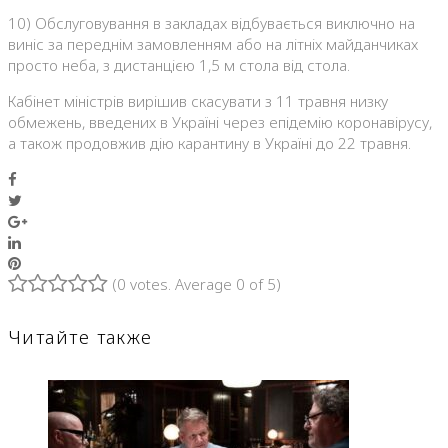
10) Обслуговування в закладах відбувається виключно на
виніс за переднім замовленням або на літніх майданчиках
просто неба, з дистанцією 1,5 м стола від стола.
Кабінет міністрів вирішив скасувати з 11 травня низку
обмежень, введених в Україні через епідемію коронавірусу,
а також продовжив дію карантину в Україні до 22 травня.
Facebook
Twitter
Google+
LinkedIn
Pinterest
(
0 votes
. Average
0
of 5)
1
2
3
4
5
Читайте также