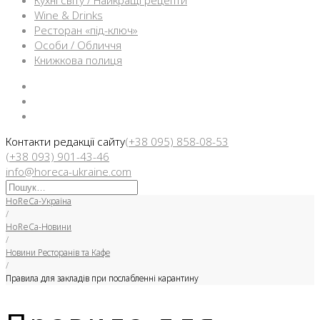
Кухні світу / Найкращі рецепти
Wine & Drinks
Ресторан «під-ключ»
Особи / Обличчя
Книжкова полиця
Facebook
Instargam
Telegram
Контакти редакції сайту
(+38 095) 858-08-53
(+38 093) 901-43-46
info@horeca-ukraine.com
Искать:
HoReCa-Україна
/
HoReCa-Новини
/
Новини Ресторанів та Кафе
/
Правила для закладів при послабленні карантину