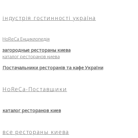
індустрія гостинності україна
HoReCa Енциклопедія
загородные рестораны киева
каталог ресторанов киева
Постачальники ресторанів та кафе України
HoReCa-Поставщики
каталог ресторанов киев
все рестораны киева