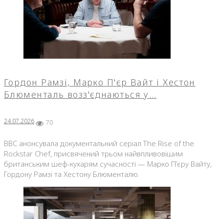
Гордон Рамзі, Марко П'єр Вайт і Хестон
Блюменталь возз'єднаються у…
24.07.2026
70
BBC анонсувала документальний серіал The Rise of the
Rockstar Chef, присвячений трьом найвпливовішим
британським шеф-кухарям сучасності — Марко П’єру Вайту,
Гордону Рамзі та Хестону Блюменталю.