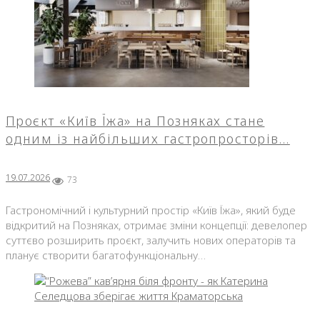
Проєкт «Київ Їжа» на Позняках стане
одним із найбільших гастропросторів…
19.07.2026
73
Гастрономічний і культурний простір «Київ Їжа», який буде
відкритий на Позняках, отримає зміни концепції: девелопер
суттєво розширить проєкт, залучить нових операторів та
планує створити багатофункціональну…