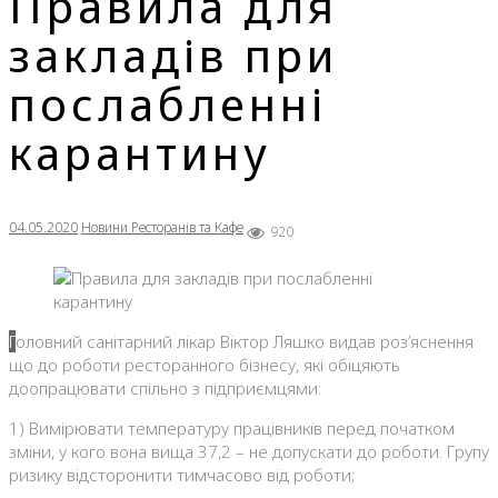
Правила для
закладів при
послабленні
карантину
04.05.2020
Новини Ресторанів та Кафе
920
Головний санітарний лікар Віктор Ляшко видав роз’яснення
що до роботи ресторанного бізнесу, які обіцяють
доопрацювати спільно з підприємцями:
1) Вимірювати температуру працівників перед початком
зміни, у кого вона вища 37,2 – не допускати до роботи. Групу
ризику відсторонити тимчасово від роботи;