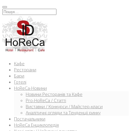
Перейти
к
Искать:
содержимому
Кафе
Ресторани
Бари
Готелі
HoReCa-Новини
Новини Ресторанів та Кафе
Pro-HoReCa / Статті
Виставки / Конкурси / Майстер-класи
Аналітичні огляди та Тенденції ринку
Постачальники
HoReCa Енциклопедія