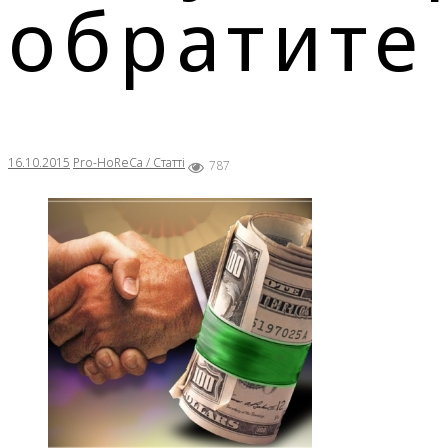
обратите
16.10.2015
Pro-HoReCa / Статті
787