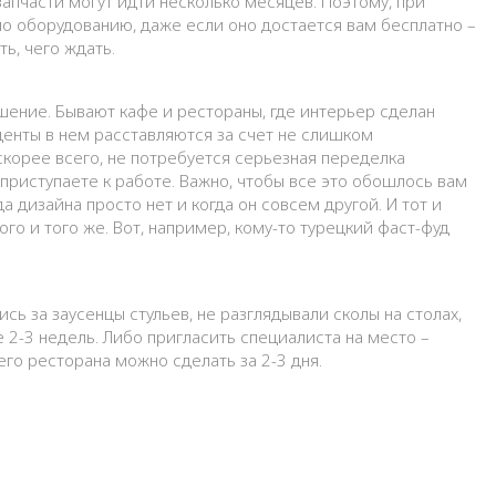
запчасти могут идти несколько месяцев. Поэтому, при
по оборудованию, даже если оно достается вам бесплатно –
ь, чего ждать.
ение. Бывают кафе и рестораны, где интерьер сделан
центы в нем расставляются за счет не слишком
скорее всего, не потребуется серьезная переделка
приступаете к работе. Важно, чтобы все это обошлось вам
а дизайна просто нет и когда он совсем другой. И тот и
о и того же. Вот, например, кому-то турецкий фаст-фуд
сь за заусенцы стульев, не разглядывали сколы на столах,
 2-3 недель. Либо пригласить специалиста на место –
го ресторана можно сделать за 2-3 дня.