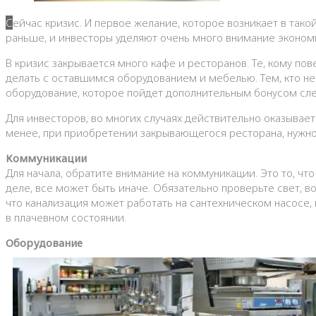
Сейчас кризис. И первое желание, которое возникает в такой период – это желание сэкономить. То есть, новые кафе и рестораны продолжают открываться, хотя и не так много, как
раньше, и инвесторы уделяют очень много внимание эконом
В кризис закрывается много кафе и ресторанов. Те, кому пове
делать с оставшимся оборудованием и мебелью. Тем, кто не
оборудование, которое пойдет дополнительным бонусом сл
Для инвесторов, во многих случаях действительно оказывает
менее, при приобретении закрывающегося ресторана, нужно
Коммуникации
Для начала, обратите внимание на коммуникации. Это то, чт
деле, все может быть иначе. Обязательно проверьте свет, в
что канализация может работать на сантехническом насосе,
в плачевном состоянии.
Оборудование