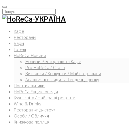
Перейти
к
Искать:
содержимому
Кафе
Ресторани
Бари
Готелі
HoReCa-Новини
Новини Ресторанів та Кафе
Pro-HoReCa / Статті
Виставки / Конкурси / Майстер-класи
Аналітичні огляди та Тенденції ринку
Постачальники
HoReCa Енциклопедія
Кухні світу / Найкращі рецепти
Wine & Drinks
Ресторан «під-ключ»
Особи / Обличчя
Книжкова полиця