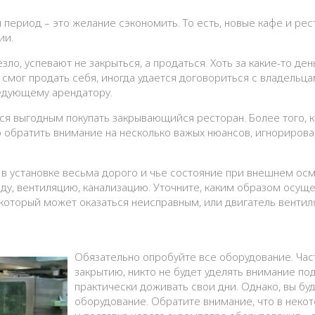
ии.
зло, успевают не закрыться, а продаться. Хоть за какие-то ден
 смог продать себя, иногда удается договориться с владельц
едующему арендатору.
ся выгодным покупать закрывающийся ресторан. Более того, к
 обратить внимание на несколько важых нюансов, игнорирова
о в установке весьма дорого и чье состояние при внешнем ос
оду, вентиляцию, канализацию. Уточните, каким образом осущ
 который может оказаться неисправным, или двигатель венти
Обязательно опробуйте все оборудование. Част
закрытию, никто не будет уделять внимание п
практически доживать свои дни. Однако, вы бу
оборудование. Обратите внимание, что в некот