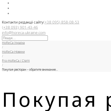
Facebook
Instargam
Telegram
Контакти редакції сайту
(+38 095) 858-08-53
(+38 093) 901-43-46
info@horeca-ukraine.com
Искать:
HoReCa-Україна
/
HoReCa-Новини
/
Pro-HoReCa / Статті
/
Покупая ресторан – обратите внимание…
Покупая 