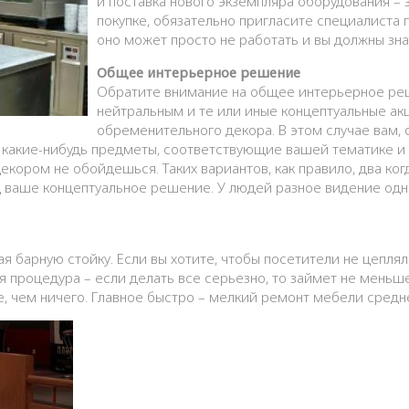
и поставка нового экземпляра оборудования – 
покупке, обязательно пригласите специалиста 
оно может просто не работать и вы должны знат
Общее интерьерное решение
Обратите внимание на общее интерьерное реш
нейтральным и те или иные концептуальные ак
обременительного декора. В этом случае вам, 
, какие-нибудь предметы, соответствующие вашей тематике и 
екором не обойдешься. Таких вариантов, как правило, два когд
 ваше концептуальное решение. У людей разное видение одног
 барную стойку. Если вы хотите, чтобы посетители не цепляли
 процедура – если делать все серьезно, то займет не меньше
, чем ничего. Главное быстро – мелкий ремонт мебели средне