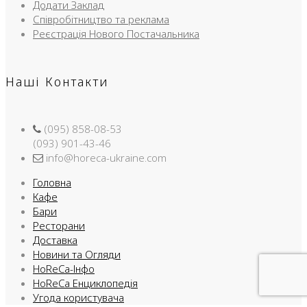
Додати Заклад
Співробітництво та реклама
Реєстрація Нового Постачальника
Наші Контакти
(095) 858-08-53
(093) 901-43-46
info@horeca-ukraine.com
Головна
Кафе
Бари
Ресторани
Доставка
Новини та Огляди
HoReCa-Інфо
HoReCa Енциклопедія
Угода користувача