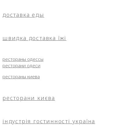
доставка еды
швидка доставка їжі
рестораны одессы
ресторани одеси
рестораны киева
ресторани києва
індустрія гостинності україна