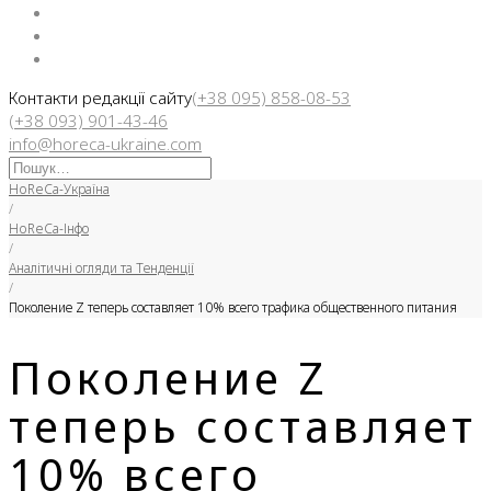
Facebook
Instargam
Telegram
Контакти редакції сайту
(+38 095) 858-08-53
(+38 093) 901-43-46
info@horeca-ukraine.com
Искать:
HoReCa-Україна
/
HoReCa-Інфо
/
Аналітичні огляди та Тенденції
/
Поколение Z теперь составляет 10% всего трафика общественного питания
Поколение Z
теперь составляет
10% всего