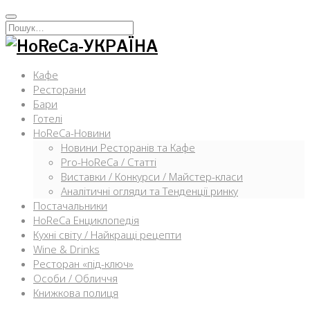
Перейти
к
Искать:
содержимому
Кафе
Ресторани
Бари
Готелі
HoReCa-Новини
Новини Ресторанів та Кафе
Pro-HoReCa / Статті
Виставки / Конкурси / Майстер-класи
Аналітичні огляди та Тенденції ринку
Постачальники
HoReCa Енциклопедія
Кухні світу / Найкращі рецепти
Wine & Drinks
Ресторан «під-ключ»
Особи / Обличчя
Книжкова полиця