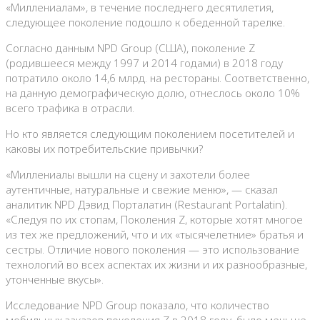
«Миллениалам», в течение последнего десятилетия,
следующее поколение подошло к обеденной тарелке.
Согласно данным NPD Group (США), поколение Z
(родившееся между 1997 и 2014 годами) в 2018 году
потратило около 14,6 млрд. на рестораны. Соответственно,
на данную демографическую долю, отнеслось около 10%
всего трафика в отрасли.
Но кто является следующим поколением посетителей и
каковы их потребительские привычки?
«Миллениалы вышли на сцену и захотели более
аутентичные, натуральные и свежие меню», — сказал
аналитик NPD Дэвид Порталатин (Restaurant Portalatin).
«Следуя по их стопам, Поколения Z, которые хотят многое
из тех же предложений, что и их «тысячелетние» братья и
сестры. Отличие нового поколения — это использование
технологий во всех аспектах их жизни и их разнообразные,
утонченные вкусы».
Исследование NPD Group показало, что количество