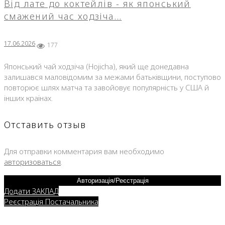
Від лате до коктейлів - як японський
смажений час ходзіча…
17.06.2026
177
Японський чай ходзіча (Hojicha), який ще донедавна
залишався маловідомим за межами батьківщини, поступово
повторює шлях матча та завойовує популярність у США й
інших країнах.
Отставить отзыв
Для отправки комментария вам необходимо
авторизоваться
.
Авторизація/Реєстрація
Додати ЗАКЛАД
Реєстрація Постачальника