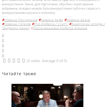
використання. Також, для підготовки, обробки і корегування
зображень та відео можуть бути використовані публічні сервіси з
використанням штучного інтелекту.
#
Новини Ресторанів
#
Новини Кафе
#
Новини Барів
#
Новини Готелів
#
Pro-HoReCa / Статті
#
Аналітичні огляди /
Тенденції ринку
#
Постачальники HoReCa Україна
Facebook
Twitter
Google+
LinkedIn
Pinterest
(
0 votes
. Average
0
of 5)
1
2
3
4
5
Читайте также