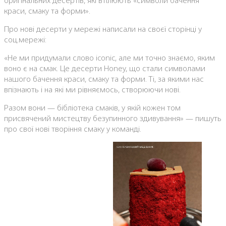
оригінальних десертів, які втілюють «символи бачення
краси, смаку та форми».
Про нові десерти у мережі написали на своєї сторінці у
соц.мережі:
«Не ми придумали слово iconic, але ми точно знаємо, яким
воно є на смак. Це десерти Honey, що стали символами
нашого бачення краси, смаку та форми. Ті, за якими нас
впізнають і на які ми рівняємось, створюючи нові.
Разом вони — бібліотека смаків, у якій кожен том
присвячений мистецтву безупинного здивування» — пишуть
про свої нові творіння смаку у команді.