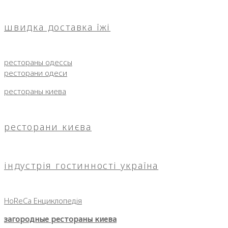
швидка доставка їжі
рестораны одессы
ресторани одеси
рестораны киева
ресторани києва
індустрія гостинності україна
HoReCa Енциклопедія
загородные рестораны киева