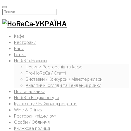
Перейти
к
Искать:
содержимому
Кафе
Ресторани
Бари
Готелі
HoReCa-Новини
Новини Ресторанів та Кафе
Pro-HoReCa / Статті
Виставки / Конкурси / Майстер-класи
Аналітичні огляди та Тенденції ринку
Постачальники
HoReCa Енциклопедія
Кухні світу / Найкращі рецепти
Wine & Drinks
Ресторан «під-ключ»
Особи / Обличчя
Книжкова полиця