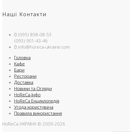
Наші Контакти
(095) 858-08-53
(093) 901-43-46
info@horeca-ukraine.com
Головна
Кафе
Бари
Ресторани
Доставка
Новини та Огляди
HoReCa-Інфо
HoReCa Енциклопедія
Угода користувача
Правила використання
HoReCa-УКРАЇНА © 2009-2026