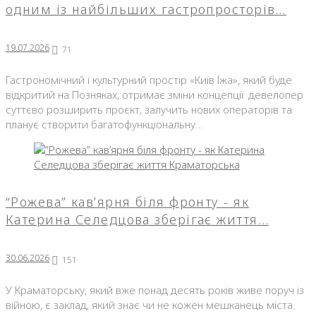
одним із найбільших гастропросторів…
19.07.2026
71
Гастрономічний і культурний простір «Київ Їжа», який буде
відкритий на Позняках, отримає зміни концепції: девелопер
суттєво розширить проєкт, залучить нових операторів та
планує створити багатофункціональну…
“Рожева” кав’ярня біля фронту - як
Катерина Селедцова зберігає життя…
30.06.2026
151
У Краматорську, який вже понад десять років живе поруч із
війною, є заклад, який знає чи не кожен мешканець міста.