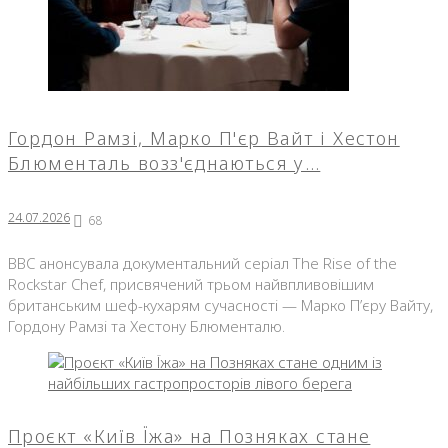
Гордон Рамзі, Марко П'єр Вайт і Хестон
Блюменталь возз'єднаються у…
24.07.2026
68
BBC анонсувала документальний серіал The Rise of the
Rockstar Chef, присвячений трьом найвпливовішим
британським шеф-кухарям сучасності — Марко П’єру Вайту,
Гордону Рамзі та Хестону Блюменталю.
Проєкт «Київ Їжа» на Позняках стане