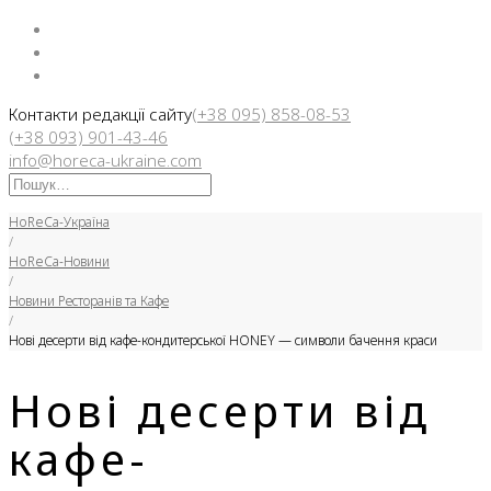
Facebook
Instargam
Telegram
Контакти редакції сайту
(+38 095) 858-08-53
(+38 093) 901-43-46
info@horeca-ukraine.com
Искать:
HoReCa-Україна
/
HoReCa-Новини
/
Новини Ресторанів та Кафе
/
Нові десерти від кафе-кондитерської HONEY — символи бачення краси
Нові десерти від
кафе-