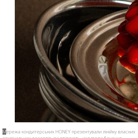
Мережа кондитерських HONEY презентували лінійку власних