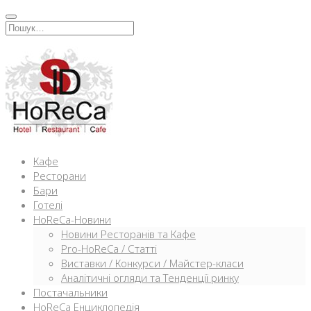
Перейти
к
Искать:
содержимому
Кафе
Ресторани
Бари
Готелі
HoReCa-Новини
Новини Ресторанів та Кафе
Pro-HoReCa / Статті
Виставки / Конкурси / Майстер-класи
Аналітичні огляди та Тенденції ринку
Постачальники
HoReCa Енциклопедія