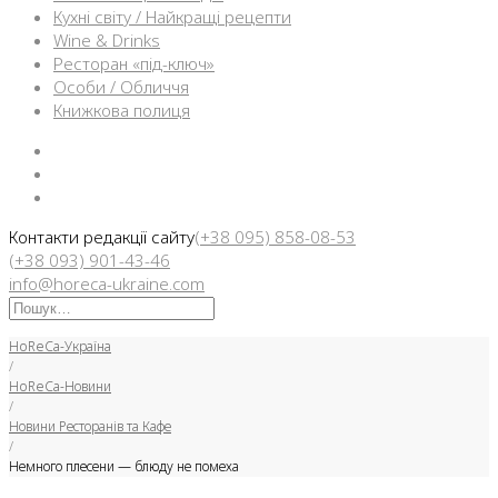
Кухні світу / Найкращі рецепти
Wine & Drinks
Ресторан «під-ключ»
Особи / Обличчя
Книжкова полиця
Facebook
Instargam
Telegram
Контакти редакції сайту
(+38 095) 858-08-53
(+38 093) 901-43-46
info@horeca-ukraine.com
Искать:
HoReCa-Україна
/
HoReCa-Новини
/
Новини Ресторанів та Кафе
/
Немного плесени — блюду не помеха