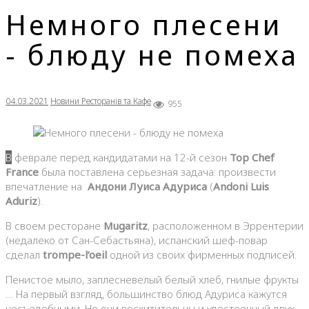
Немного плесени
- блюду не помеха
04.03.2021
Новини Ресторанів та Кафе
955
В феврале перед кандидатами на 12-й сезон
Top Chef
France
была поставлена ​​серьезная задача: произвести
впечатление на
Андони Луиса Адуриса
(
Andoni Luis
Aduriz
).
В своем ресторане
Mugaritz
, расположенном в Эррентерии
(недалеко от Сан-Себастьяна), испанский шеф-повар
сделал
trompe-l’oeil
одной из своих фирменных подписей.
Пенистое мыло, заплесневелый белый хлеб, гнилые фрукты
… На первый взгляд, большинство блюд Адуриса кажутся
несъедобными. Но они восхитительны и удостоенный двух