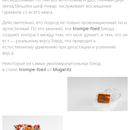
звезд Мишлен шеф-повар, заслуживает восхищение
гурманов со всего мира.
Действительно, его подход не только провокационный, но и
артистичный. По его мнению, эти
trompe-l’oeil
блюда
создают контраст между тем, что мозг думает, и тем, что он
ест — реальному вкусу блюд, что приводит к
естественному удивлению при дегустации и усилению
вкуса.
Некоторые из самых умопомрачительных блюд
в стиле
trompe-l’oeil
от
Mugaritz
.