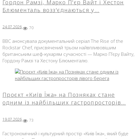
Гордон Рамзі, Марко П'єр Вайт і Хестон
Блюменталь возз'єднаються у…
24.07.2026
70
BBC анонсувала документальний серіал The Rise of the
Rockstar Chef, присвячений трьом найвпливовішим
британським шеф-кухарям сучасності — Марко П’єру Вайту,
Гордону Рамзі та Хестону Блюменталю.
Проєкт «Київ Їжа» на Позняках стане
одним із найбільших гастропросторів…
19.07.2026
73
Гастрономічний і культурний простір «Київ Їжа», який буде