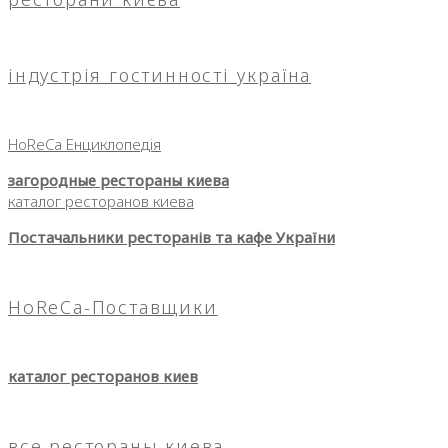
індустрія гостинності україна
HoReCa Енциклопедія
загородные рестораны киева
каталог ресторанов киева
Постачальники ресторанів та кафе України
HoReCa-Поставщики
каталог ресторанов киев
все рестораны киева