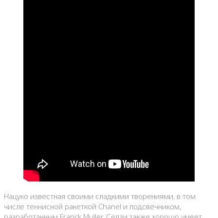
Нацуко известная своими сладкими творениями, в том
числе теннисной ракеткой Chanel и подсвечником,
разработанным Franck Muller, Сёдзи также хорошо умеет