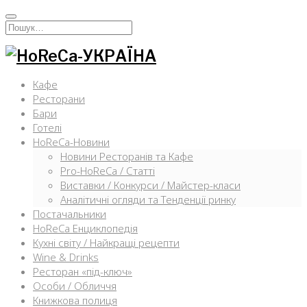
Перейти
к
Искать:
содержимому
Кафе
Ресторани
Бари
Готелі
HoReCa-Новини
Новини Ресторанів та Кафе
Pro-HoReCa / Статті
Виставки / Конкурси / Майстер-класи
Аналітичні огляди та Тенденції ринку
Постачальники
HoReCa Енциклопедія
Кухні світу / Найкращі рецепти
Wine & Drinks
Ресторан «під-ключ»
Особи / Обличчя
Книжкова полиця