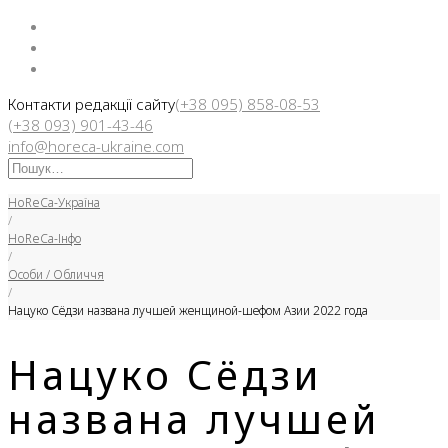
Facebook
Instargam
Telegram
Контакти редакції сайту
(+38 095) 858-08-53
(+38 093) 901-43-46
info@horeca-ukraine.com
Искать:
HoReCa-Україна
/
HoReCa-Інфо
/
Особи / Обличчя
/
Нацуко Сёдзи названа лучшей женщиной-шефом Азии 2022 года
Нацуко Сёдзи
названа лучшей