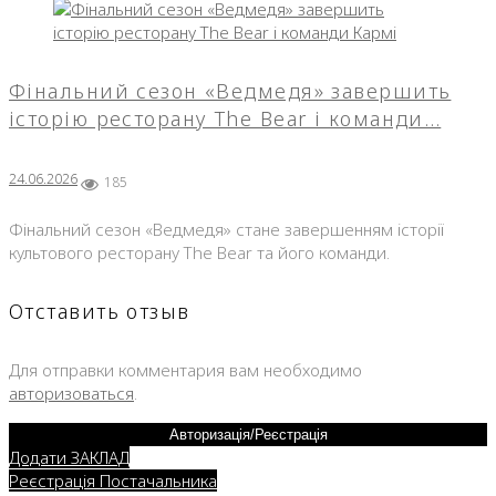
Фінальний сезон «Ведмедя» завершить
історію ресторану The Bear і команди…
24.06.2026
185
Фінальний сезон «Ведмедя» стане завершенням історії
культового ресторану The Bear та його команди.
Отставить отзыв
Для отправки комментария вам необходимо
авторизоваться
.
Авторизація/Реєстрація
Додати ЗАКЛАД
Реєстрація Постачальника