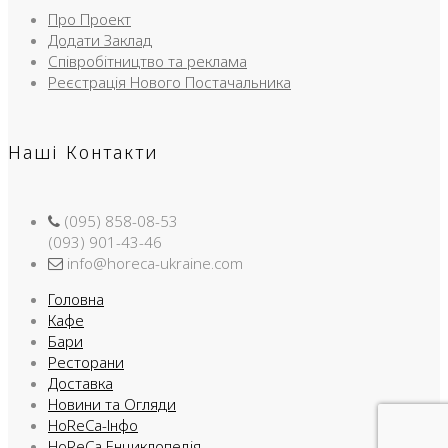
Про Проект
Додати Заклад
Співробітництво та реклама
Реєстрація Нового Постачальника
Наші Контакти
(095) 858-08-53
(093) 901-43-46
info@horeca-ukraine.com
Головна
Кафе
Бари
Ресторани
Доставка
Новини та Огляди
HoReCa-Інфо
HoReCa Енциклопедія