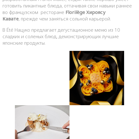
готовить пикантные блюда, оттачивая свои навыки раннее
во французском ресторане
Florilège Хироясу
Кавате
,
прежде чем заняться сольной карьерой.
В Été Нацуко предлагает дегустационное меню из 10
сладких и соленых блюд, демонстрирующих лучшие
японские продукты.