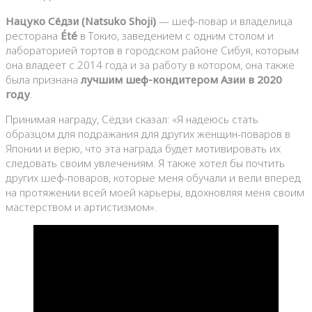
Нацуко Сёдзи (Natsuko Shoji)
— шеф-повар и владелица
ресторана
Été
в Токио, заведением с одним столом и
лабораторией тортов в городском районе Сибуя, которым
она владеет с 2014 года и за работу в котором, она также
была признана
лучшим шеф-кондитером Азии в 2020
году
.
Принимая награду, Сёдзи сказал: «Я надеюсь стать
образцом для подражания для других женщин-поваров в
Японии и верю, что эта награда будет мотивировать их
следовать своим увлечениям. Я также хотел бы почтить
других шеф-поваров, которые меня обучали и вели вперед
на протяжении всей моей карьеры, вдохновляя меня своим
мастерством и артистизмом».