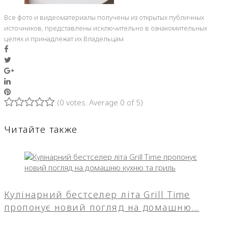
Все фото и видеоматериалы получены из открытых публичных
источников, представлены исключительно в ознакомительных
целях и принадлежат их Владельцам
Facebook
Twitter
Google+
LinkedIn
Pinterest
(
0 votes
. Average
0
of 5)
1
2
3
4
5
Читайте также
Кулінарний бестселер літа Grill Time
пропонує новий погляд на домашню…