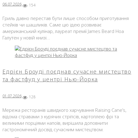
06.07.2026
154
Гриль давно перестав бути лише способом приготування
стейків чи шашликів. Саме цю ідею розвиває
американський кулінар, лауреат премії James Beard Ноа
Галутен у новій книзі…
Едрієн Броуді поєднав сучасне мистецтво
та фастфуд у центрі Нью-Йорка
01.07.2026
128
Мережа ресторанів швидкого харчування Raising Cane’s,
відома стравами з курячих стріпсів, картоплею фрі та
великими порціями напоїв, вирішила доповнити
гастрономічний досвід сучасним мистецтвом.