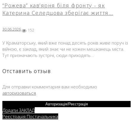
“Рожева” кав’ярня біля фронту - як
Катерина Селедцова зберігає життя…
30.06.2026
152
У Краматорську, який вже понад десять років живе поруч із
війною, є заклад, який знає чи не кожен мешканець міста.
Тут призначають зустрічі, сюди приходять…
Отставить отзыв
Для отправки комментария вам необходимо
авторизоваться
.
Авторизація/Реєстрація
Додати ЗАКЛАД
Реєстрація Постачальника