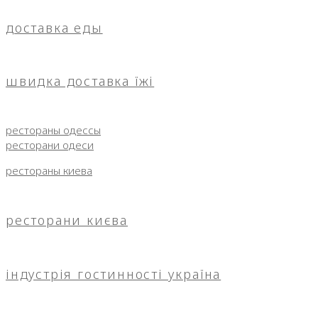
доставка еды
швидка доставка їжі
рестораны одессы
ресторани одеси
рестораны киева
ресторани києва
індустрія гостинності україна