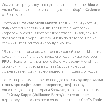
Два из них присутствуют в путеводителе впервые:
Blue
от
Алена Дюкасса (еще один французский выбор) и
Cadence
от Дэна Барка.
Ресторан
Omakase Sushi Masato
, третий новый участник,
получает одну звезду Мишлен за место в категории
«тарелок» Michelin, в которой представлены «закусочные,
предлагающие хорошую еду, умело приготовленную из
свежих ингредиентов и хорошую кухню».
19 других ресторанов, удостоенных одной звезды Michelin,
сохранили свой статус с прошлого года, так же ресторан
PRU
в Пхукете, получил новую Зеленую звезду Michelin за
свои усилия по минимизации выбросов углерода,
использования химических веществ и пищевых отходов.
Новая награда «молодой повар» достается
Суджире «Аом»
Понгморн
(
Sujira “Aom” Pongmorn
), шеф-повару
однозвездочного ресторана
Saawaan
, а новая награда гида
—
Гийому Барре (Guillaume Barray)
, генеральному
директору нового двухзвездочного ресторана
Chef’s Table
.