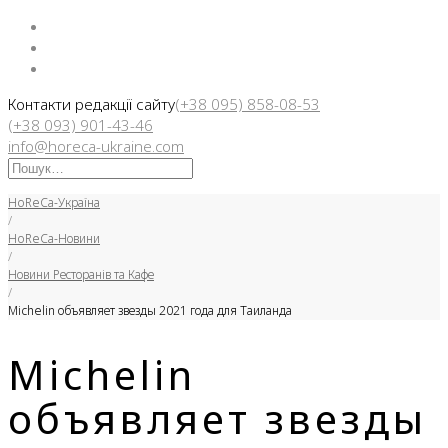
Facebook
Instargam
Telegram
Контакти редакції сайту
(+38 095) 858-08-53
(+38 093) 901-43-46
info@horeca-ukraine.com
Искать:
HoReCa-Україна
/
HoReCa-Новини
/
Новини Ресторанів та Кафе
/
Michelin объявляет звезды 2021 года для Таиланда
Michelin
объявляет звезды