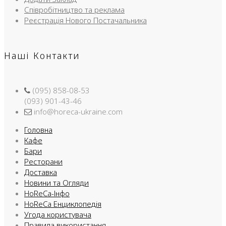
Співробітництво та реклама
Реєстрація Нового Постачальника
Наші Контакти
(095) 858-08-53
(093) 901-43-46
info@horeca-ukraine.com
Головна
Кафе
Бари
Ресторани
Доставка
Новини та Огляди
HoReCa-Інфо
HoReCa Енциклопедія
Угода користувача
Правила використання