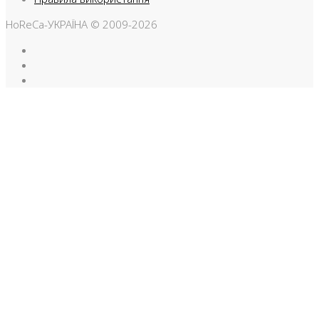
HoReCa-УКРАЇНА © 2009-2026
Facebook
Instargam
Telegram