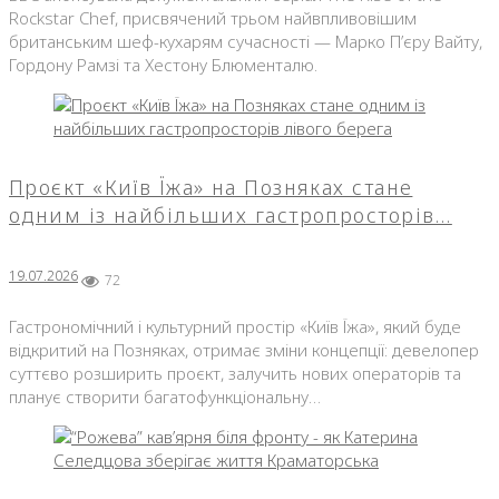
Rockstar Chef, присвячений трьом найвпливовішим
британським шеф-кухарям сучасності — Марко П’єру Вайту,
Гордону Рамзі та Хестону Блюменталю.
Проєкт «Київ Їжа» на Позняках стане
одним із найбільших гастропросторів…
19.07.2026
72
Гастрономічний і культурний простір «Київ Їжа», який буде
відкритий на Позняках, отримає зміни концепції: девелопер
суттєво розширить проєкт, залучить нових операторів та
планує створити багатофункціональну…