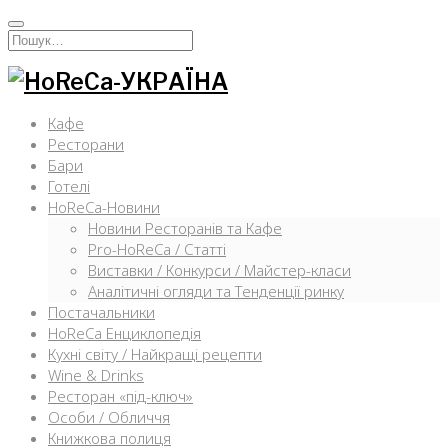
Перейти
к
Искать:
содержимому
Кафе
Ресторани
Бари
Готелі
HoReCa-Новини
Новини Ресторанів та Кафе
Pro-HoReCa / Статті
Виставки / Конкурси / Майстер-класи
Аналітичні огляди та Тенденції ринку
Постачальники
HoReCa Енциклопедія
Кухні світу / Найкращі рецепти
Wine & Drinks
Ресторан «під-ключ»
Особи / Обличчя
Книжкова полиця