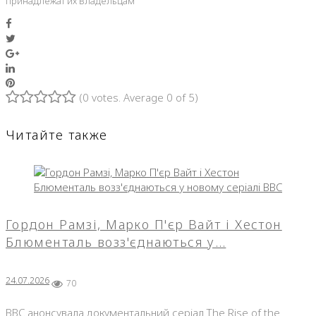
принадлежат их Владельцам
Facebook
Twitter
Google+
LinkedIn
Pinterest
(
0 votes
. Average
0
of 5)
1
2
3
4
5
Читайте также
Гордон Рамзі, Марко П'єр Вайт і Хестон
Блюменталь возз'єднаються у…
24.07.2026
70
BBC анонсувала документальний серіал The Rise of the