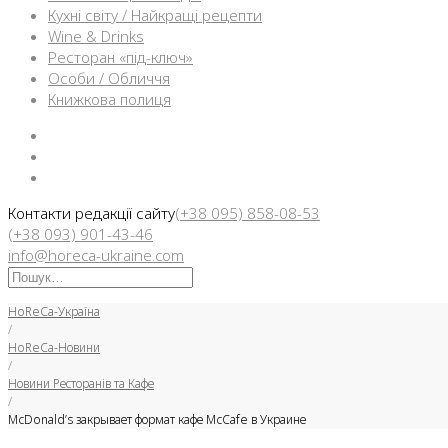
Кухні світу / Найкращі рецепти
Wine & Drinks
Ресторан «під-ключ»
Особи / Обличчя
Книжкова полиця
Facebook
Instargam
Telegram
Контакти редакції сайту
(+38 095) 858-08-53
(+38 093) 901-43-46
info@horeca-ukraine.com
Искать:
HoReCa-Україна
/
HoReCa-Новини
/
Новини Ресторанів та Кафе
/
McDonald’s закрывает формат кафе McCafe в Украине