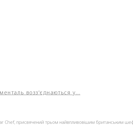
юменталь возз'єднаються у…
tar Chef, присвячений трьом найвпливовішим британським шеф-