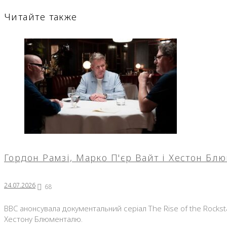
Читайте также
Гордон Рамзі, Марко П'єр Вайт і Хестон Бл
24.07.2026
68
BBC анонсувала документальний серіал The Rise of the Rocks
Хестону Блюменталю.