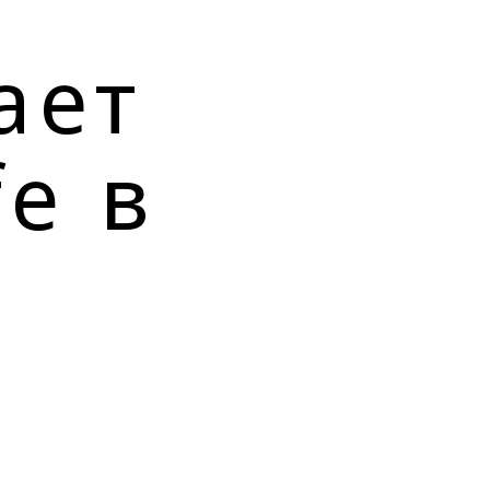
ает
e в