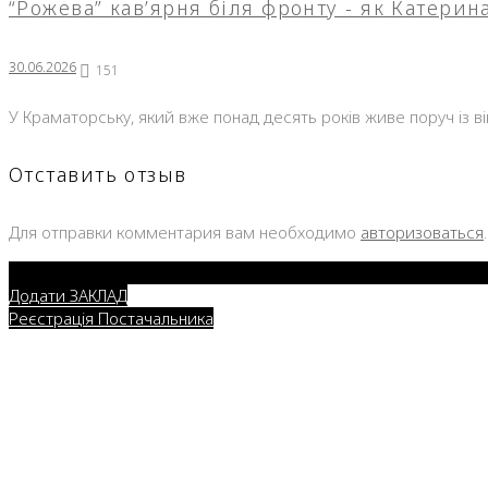
“Рожева” кав’ярня біля фронту - як Катери
30.06.2026
151
У Краматорську, який вже понад десять років живе поруч із в
Отставить отзыв
Для отправки комментария вам необходимо
авторизоваться
.
Додати ЗАКЛАД
Реєстрація Постачальника