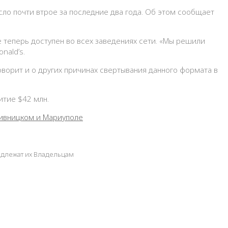
исло почти втрое за последние два года. Об этом сообщает
e теперь доступен во всех заведениях сети. «Мы решили
nald’s.
говорит и о других причинах свертывания данного формата в
итие $42 млн.
пивницком и Мариуполе
адлежат их Владельцам