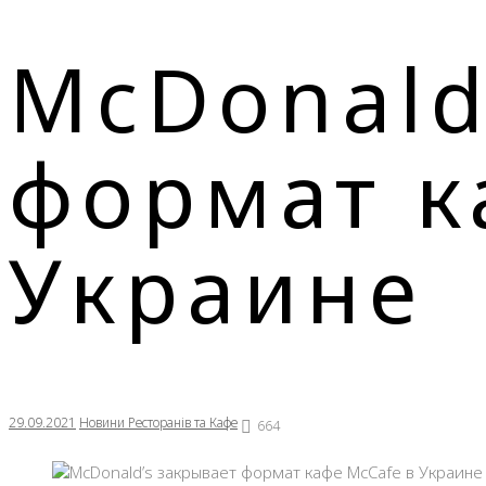
McDonald
формат к
Украине
29.09.2021
Новини Ресторанів та Кафе
664