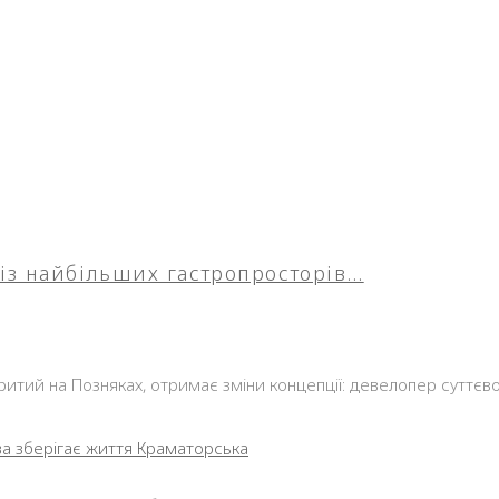
 із найбільших гастропросторів…
дкритий на Позняках, отримає зміни концепції: девелопер суттє