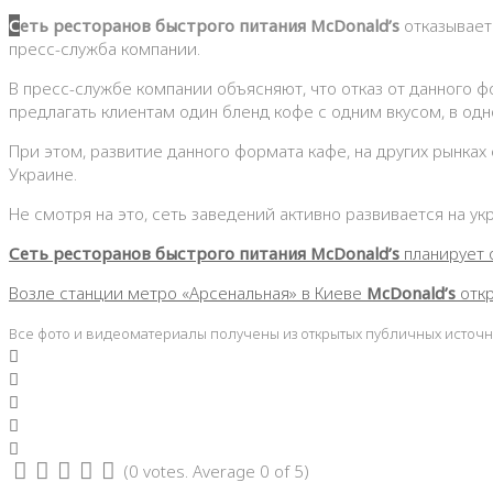
Сеть ресторанов быстрого питания McDonald’s
отказывает
пресс-служба компании.
В пресс-службе компании объясняют, что отказ от данного 
предлагать клиентам один бленд кофе с одним вкусом, в одн
При этом, развитие данного формата кафе, на других рынках 
Украине.
Не смотря на это, сеть заведений активно развивается на ук
Сеть ресторанов быстрого питания McDonald’s
планирует 
Возле станции метро «Арсенальная» в Киеве
McDonald’s
откр
Все фото и видеоматериалы получены из открытых публичных источ
Facebook
Twitter
Google+
LinkedIn
Pinterest
(
0 votes
. Average
0
of 5)
1
2
3
4
5