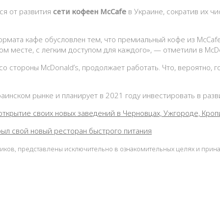
ся от развития
сети кофеен McCafe
в Украине, сократив их ч
формата кафе обусловлен тем, что премиальный кофе из McCaf
ом месте, с легким доступом для каждого», — отметили в McDo
со стороны McDonald’s, продолжает работать. Что, вероятно, 
раинском рынке и планирует в 2021 году инвестировать в разв
открытие своих новых заведений в Черновцах, Ужгороде, Кро
ыл свой новый ресторан быстрого питания
ников, представлены исключительно в ознакомительных целях и прин