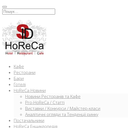
Перейти
к
Искать:
содержимому
Кафе
Ресторани
Бари
Готелі
HoReCa-Новини
Новини Ресторанів та Кафе
Pro-HoReCa / Статті
Виставки / Конкурси / Майстер-класи
Аналітичні огляди та Тенденції ринку
Постачальники
HoReCa Енциклопедія