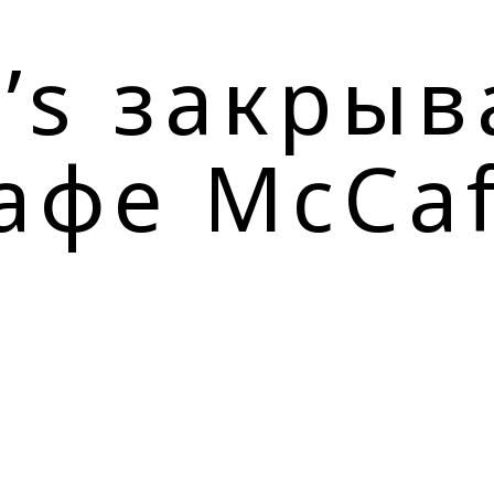
’s закрыв
афе McCaf