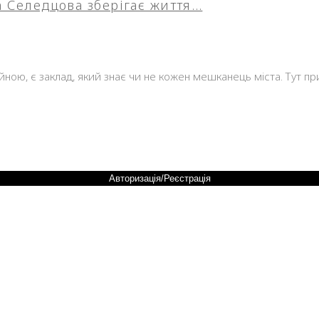
на Селедцова зберігає життя…
ійною, є заклад, який знає чи не кожен мешканець міста. Тут п
Авторизація/Реєстрація