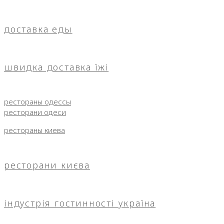
доставка еды
швидка доставка їжі
рестораны одессы
ресторани одеси
рестораны киева
ресторани києва
індустрія гостинності україна