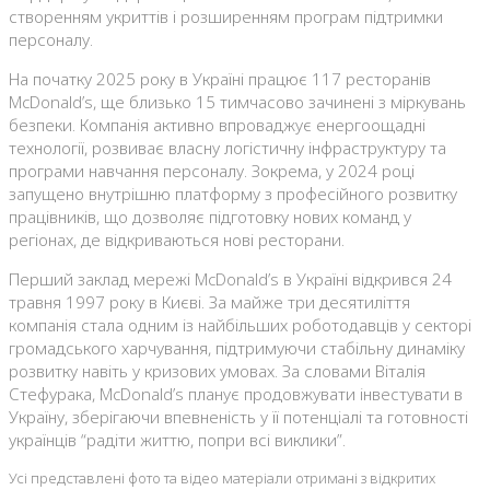
створенням укриттів і розширенням програм підтримки
персоналу.
На початку 2025 року в Україні працює 117 ресторанів
McDonald’s, ще близько 15 тимчасово зачинені з міркувань
безпеки. Компанія активно впроваджує енергоощадні
технології, розвиває власну логістичну інфраструктуру та
програми навчання персоналу. Зокрема, у 2024 році
запущено внутрішню платформу з професійного розвитку
працівників, що дозволяє підготовку нових команд у
регіонах, де відкриваються нові ресторани.
Перший заклад мережі McDonald’s в Україні відкрився 24
травня 1997 року в Києві. За майже три десятиліття
компанія стала одним із найбільших роботодавців у секторі
громадського харчування, підтримуючи стабільну динаміку
розвитку навіть у кризових умовах. За словами Віталія
Стефурака, McDonald’s планує продовжувати інвестувати в
Україну, зберігаючи впевненість у її потенціалі та готовності
українців “радіти життю, попри всі виклики”.
Усі представлені фото та відео матеріали отримані з відкритих