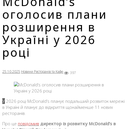
McDonald’s
оголосив плани
розширення в
Україні у 2026
році
25.10.2025
Новини Ресторанів та Кафе
397
У 2026 році McDonald’s планує подальший розвиток мережі
в Україні й планує до відкриття щонайменше 11 нових
ресторанів.
Про це
повідомив
директор із розвитку McDonald’s в