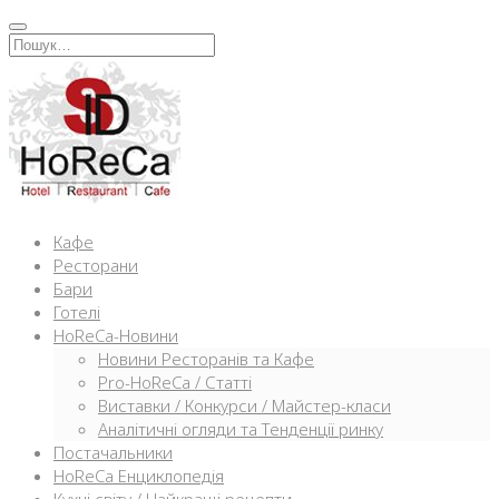
Перейти
к
Искать:
содержимому
Кафе
Ресторани
Бари
Готелі
HoReCa-Новини
Новини Ресторанів та Кафе
Pro-HoReCa / Статті
Виставки / Конкурси / Майстер-класи
Аналітичні огляди та Тенденції ринку
Постачальники
HoReCa Енциклопедія