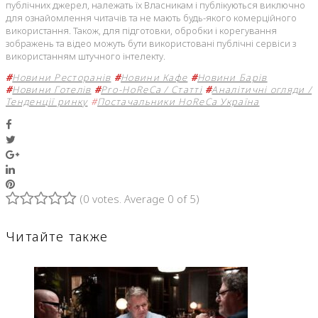
публічних джерел, належать їх Власникам і публікуються виключно
для ознайомлення читачів та не мають будь-якого комерційного
використання. Також, для підготовки, обробки і корегування
зображень та відео можуть бути використовані публічні сервіси з
використанням штучного інтелекту.
#
Новини Ресторанів
#
Новини Кафе
#
Новини Барів
#
Новини Готелів
#
Pro-HoReCa / Статті
#
Аналітичні огляди /
Тенденції ринку
#
Постачальники HoReCa Україна
Facebook
Twitter
Google+
LinkedIn
Pinterest
(
0 votes
. Average
0
of 5)
1
2
3
4
5
Читайте также