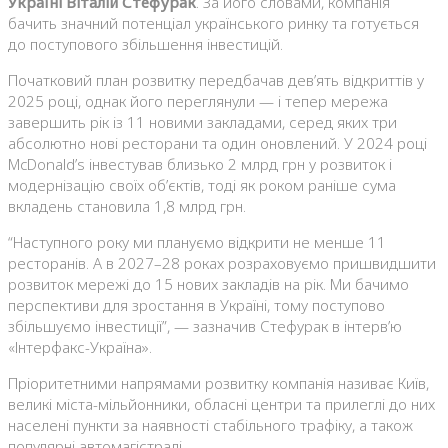
Україні Віталій Стефурак
. За його словами, компанія
бачить значний потенціал українського ринку та готується
до поступового збільшення інвестицій.
Початковий план розвитку передбачав дев’ять відкриттів у
2025 році, однак його переглянули — і тепер мережа
завершить рік із 11 новими закладами, серед яких три
абсолютно нові ресторани та один оновлений. У 2024 році
McDonald’s інвестував близько 2 млрд грн у розвиток і
модернізацію своїх об’єктів, тоді як роком раніше сума
вкладень становила 1,8 млрд грн.
“Наступного року ми плануємо відкрити не менше 11
ресторанів. А в 2027–28 роках розраховуємо пришвидшити
розвиток мережі до 15 нових закладів на рік. Ми бачимо
перспективи для зростання в Україні, тому поступово
збільшуємо інвестиції”, — зазначив Стефурак в інтерв’ю
«Інтерфакс-Україна».
Пріоритетними напрямами розвитку компанія називає Київ,
великі міста-мільйонники, обласні центри та прилеглі до них
населені пункти за наявності стабільного трафіку, а також
популярні автомагістралі.