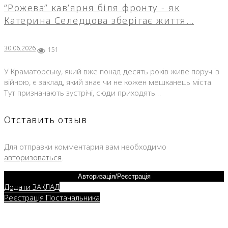
“Рожева” кав’ярня біля фронту - як
Катерина Селедцова зберігає життя…
30.06.2026
151
У Краматорську, який вже понад десять років живе поруч із
війною, є заклад, який знає чи не кожен мешканець міста.
Тут призначають зустрічі, сюди приходять…
Отставить отзыв
Для отправки комментария вам необходимо
авторизоваться
.
Авторизація/Реєстрація
Додати ЗАКЛАД
Реєстрація Постачальника