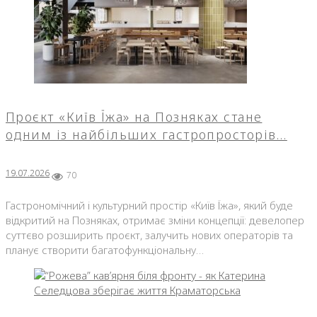
Проєкт «Київ Їжа» на Позняках стане
одним із найбільших гастропросторів…
19.07.2026
70
Гастрономічний і культурний простір «Київ Їжа», який буде
відкритий на Позняках, отримає зміни концепції: девелопер
суттєво розширить проєкт, залучить нових операторів та
планує створити багатофункціональну…