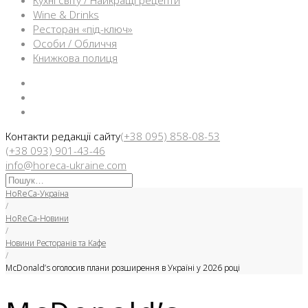
Кухні світу / Найкращі рецепти
Wine & Drinks
Ресторан «під-ключ»
Особи / Обличчя
Книжкова полиця
Facebook
Instargam
Telegram
Контакти редакції сайту
(+38 095) 858-08-53
(+38 093) 901-43-46
info@horeca-ukraine.com
Искать:
HoReCa-Україна
/
HoReCa-Новини
/
Новини Ресторанів та Кафе
/
McDonald’s оголосив плани розширення в Україні у 2026 році