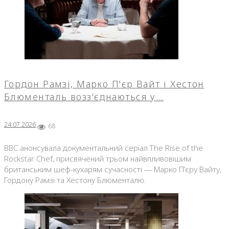
Гордон Рамзі, Марко П'єр Вайт і Хестон
Блюменталь возз'єднаються у…
24.07.2026
68
BBC анонсувала документальний серіал The Rise of the
Rockstar Chef, присвячений трьом найвпливовішим
британським шеф-кухарям сучасності — Марко П’єру Вайту,
Гордону Рамзі та Хестону Блюменталю.