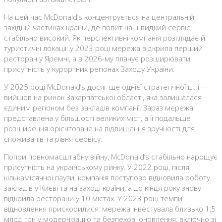
На цей час McDonald’s концентрується на центральній і
західній частинах країни, де попит на швидкий сервіс
стабільно високий. Як перспективні компанія розглядає й
туристичні локації: у 2023 році мережа відкрила перший
ресторан у Яремчі, а в 2026-му планує розширювати
присутність у курортних регіонах Заходу України.
У 2025 році McDonald’s досяг ще однієї стратегічної цілі —
вийшов на ринок Закарпатської області, яка залишалася
єдиним регіоном без закладів компанії. Зараз мережа
представлена у більшості великих міст, а її подальше
розширення орієнтоване на підвищення зручності для
споживачів та рівня сервісу.
Попри повномасштабну війну, McDonald’s стабільно нарощує
присутність на українському ринку. У 2022 році, після
кількамісячної паузи, компанія поступово відновила роботу
закладів у Києві та на заході країни, а до кінця року знову
відкрила ресторани у 10 містах. У 2023 році темпи
відновлення прискорилися: мережа інвестувала близько 1,5
млрд грн у модернізацію та безпекові оновлення, включно зі