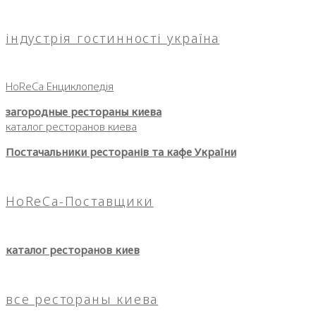
індустрія гостинності україна
HoReCa Енциклопедія
загородные рестораны киева
каталог ресторанов киева
Постачальники ресторанів та кафе України
HoReCa-Поставщики
каталог ресторанов киев
все рестораны киева