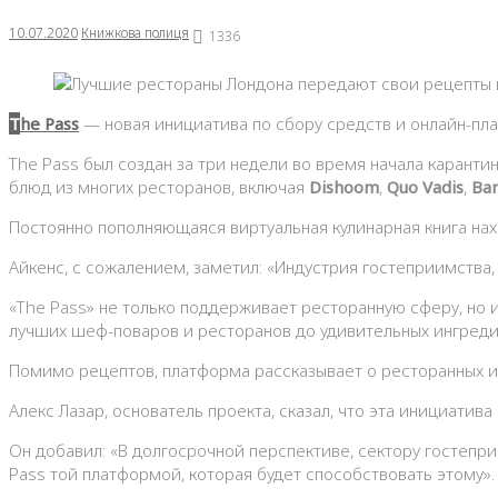
10.07.2020
Книжкова полиця
1336
The Pass
— новая инициатива по сбору средств и онлайн-п
The Pass был создан за три недели во время начала каран
блюд из многих ресторанов, включая
Dishoom
,
Quo Vadis
,
Bar
Постоянно пополняющаяся виртуальная кулинарная книга нах
Айкенс, с сожалением, заметил: «Индустрия гостеприимства
«The Pass» не только поддерживает ресторанную сферу, но 
лучших шеф-поваров и ресторанов до удивительных ингреди
Помимо рецептов, платформа рассказывает о ресторанных ин
Алекс Лазар, основатель проекта, сказал, что эта инициатив
Он добавил: «В долгосрочной перспективе, сектору гостепр
Pass той платформой, которая будет способствовать этому».