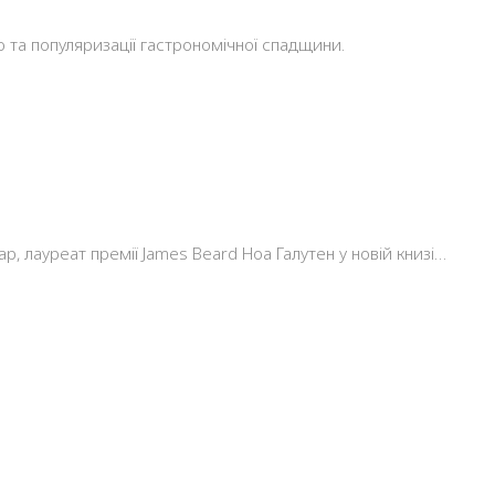
ю та популяризації гастрономічної спадщини.
 лауреат премії James Beard Ноа Галутен у новій книзі…