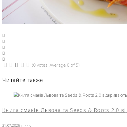
Facebook
Twitter
Google+
LinkedIn
Pinterest
(
0 votes
. Average
0
of 5)
1
2
3
4
5
Читайте также
Книга смаків Львова та Seeds & Roots 2.0 
21.07.2026
115