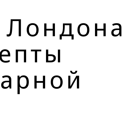
 Лондона
цепты
нарной