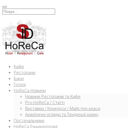
Перейти
к
Искать:
содержимому
Кафе
Ресторани
Бари
Готелі
HoReCa-Новини
Новини Ресторанів та Кафе
Pro-HoReCa / Статті
Виставки / Конкурси / Майстер-класи
Аналітичні огляди та Тенденції ринку
Постачальники
HoReCa Енциклопедія