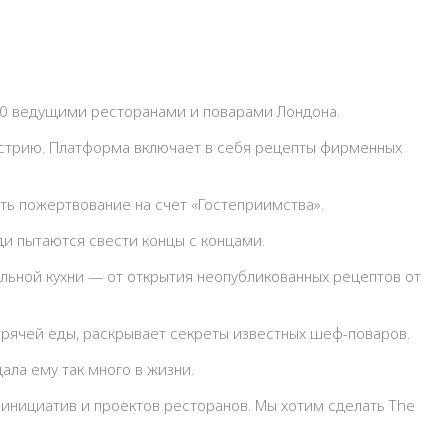
40 ведущими ресторанами и поварами Лондона.
дустрию. Платформа включает в себя рецепты фирменных
ать пожертвование на счет «Гостеприимства».
ди пытаются свести концы с концами.
альной кухни — от открытия неопубликованных рецептов от
орячей еды, раскрывает секреты известных шеф-поваров.
ала ему так много в жизни.
инициатив и проектов ресторанов. Мы хотим сделать The