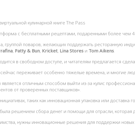
латформа с бесплатными рецептами, подаренными более чем 
тина, группой поваров, желающих поддержать ресторанную ин
rafina
,
Patty & Bun
,
Kricket
,
Lina Stores
и
Tom Aikens
.
одится в свободном доступе, и читателям предлагается сдел
, сейчас переживает особенно тяжелые времена, и многие лю
и является отличным способом выйти из-за кулис профессион
ентов от проверенных поставщиков».
ициативах, таких как инновационная упаковка или доставка г
а была решением сбора денег и помощи для отрасли, которая д
иимства, нужны инновационные решения для поддержки новых 