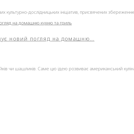
них культурно-дослідницьких ініціатив, присвячених збереженн
понує новий погляд на домашню…
ів чи шашликів. Саме цю ідею розвиває американський кулінар,