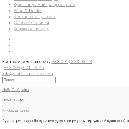
Кухні світу / Найкращі рецепти
Wine & Drinks
Ресторан «під-ключ»
Особи / Обличчя
Книжкова полиця
Facebook
Instargam
Telegram
Контакти редакції сайту
(+38 095) 858-08-53
(+38 093) 901-43-46
info@horeca-ukraine.com
Искать:
HoReCa-Україна
/
HoReCa-Інфо
/
Книжкова полиця
/
Лучшие рестораны Лондона передают свои рецепты виртуальной кулинарной к