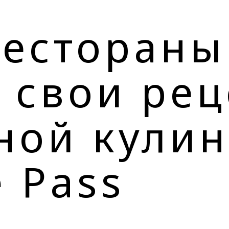
естораны
 свои ре
ной кули
e Pass