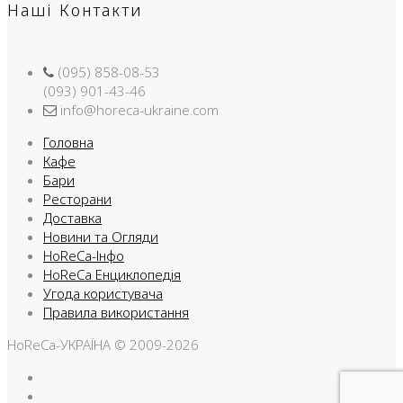
Наші Контакти
(095) 858-08-53
(093) 901-43-46
info@horeca-ukraine.com
Головна
Кафе
Бари
Ресторани
Доставка
Новини та Огляди
HoReCa-Інфо
HoReCa Енциклопедія
Угода користувача
Правила використання
HoReCa-УКРАЇНА © 2009-2026
Facebook
Instargam