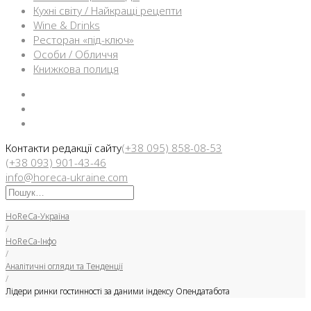
Кухні світу / Найкращі рецепти
Wine & Drinks
Ресторан «під-ключ»
Особи / Обличчя
Книжкова полиця
Facebook
Instargam
Telegram
Контакти редакції сайту
(+38 095) 858-08-53
(+38 093) 901-43-46
info@horeca-ukraine.com
Искать:
HoReCa-Україна
/
HoReCa-Інфо
/
Аналітичні огляди та Тенденції
/
Лідери ринки гостинності за даними індексу Опендатабота