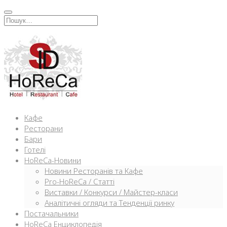
Перейти
к
Искать:
содержимому
Кафе
Ресторани
Бари
Готелі
HoReCa-Новини
Новини Ресторанів та Кафе
Pro-HoReCa / Статті
Виставки / Конкурси / Майстер-класи
Аналітичні огляди та Тенденції ринку
Постачальники
HoReCa Енциклопедія