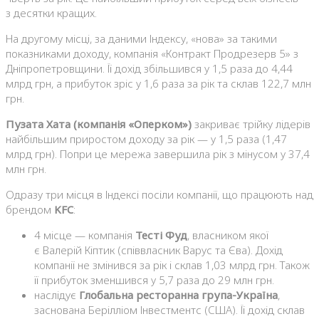
з десятки кращих.
На другому місці, за даними Індексу, «нова» за такими
показниками доходу, компанія «Контракт Продрезерв 5» з
Дніпропетровщини. Її дохід збільшився у 1,5 раза до 4,44
млрд грн, а прибуток зріс у 1,6 раза за рік та склав 122,7 млн
грн.
Пузата Хата (компанія «Оперком»)
закриває трійку лідерів
найбільшим приростом доходу за рік — у 1,5 раза (1,47
млрд грн). Попри це мережа завершила рік з мінусом у 37,4
млн грн.
Одразу три місця в Індексі посіли компанії, що працюють над
брендом
KFC
:
4 місце — компанія
Тесті Фуд
, власником якої
є Валерій Кіптик (співвласник Варус та Єва). Дохід
компанії не змінився за рік і склав 1,03 млрд грн. Також
її прибуток зменшився у 5,7 раза до 29 млн грн.
наслідує
Глобальна ресторанна група-Україна
,
заснована Берілліом Інвестментс (США). Її дохід склав