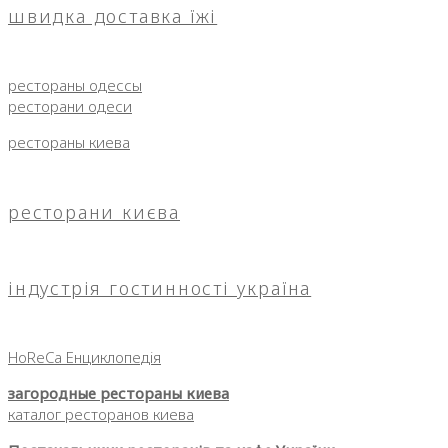
швидка доставка їжі
рестораны одессы
ресторани одеси
рестораны киева
ресторани києва
індустрія гостинності україна
HoReCa Енциклопедія
загородные рестораны киева
каталог ресторанов киева