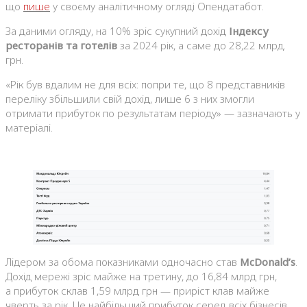
що
пише
у своєму аналітичному огляді Опендатабот.
За даними огляду, на 10% зріс сукупний дохід
Індексу
ресторанів та готелів
за 2024 рік, а саме до 28,22 млрд.
грн.
«Рік був вдалим не для всіх: попри те, що 8 представників
переліку збільшили свій дохід, лише 6 з них змогли
отримати прибуток по результатам періоду» — зазначають у
матеріалі.
Лідером за обома показниками одночасно став
McDonald’s
.
Дохід мережі зріс майже на третину, до 16,84 млрд грн,
а прибуток склав 1,59 млрд грн — приріст клав майже
чверть за рік. Це найбільший прибуток серед всіх бізнесів