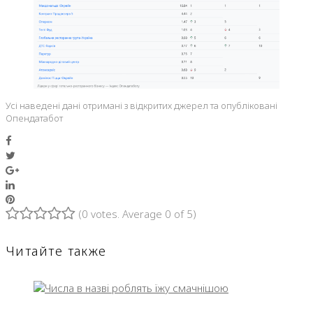
Усі наведені дані отримані з відкритих джерел та опубліковані
Опендатабот
Facebook
Twitter
Google+
LinkedIn
Pinterest
(
0 votes
. Average
0
of 5)
1
2
3
4
5
Читайте также