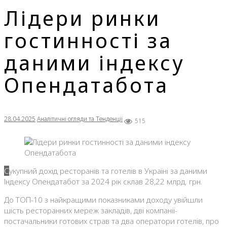
Лідери ринки
гостинності за
даними індексу
Опендатабота
28.04.2025
Аналітичні огляди та Тенденції
515
Сукупний дохід ресторанів та готелів в Україні за даними
Індексу Опендатабот за 2024 рік склав 28,22 млрд. грн.
До ТОП-10 з найкращими показниками доходу увійшли
шість ресторанних мереж закладів, дві компанії-
постачальники готових страв та два оператори готелів, про