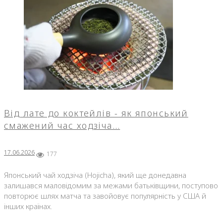
Від лате до коктейлів - як японський
смажений час ходзіча…
17.06.2026
177
Японський чай ходзіча (Hojicha), який ще донедавна
залишався маловідомим за межами батьківщини, поступово
повторює шлях матча та завойовує популярність у США й
інших країнах.