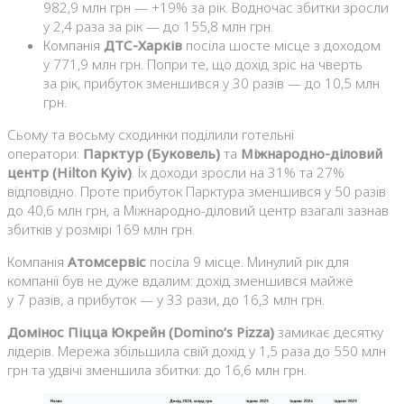
982,9 млн грн — +19% за рік. Водночас збитки зросли
у 2,4 раза за рік — до 155,8 млн грн.
Компанія
ДТС-Харків
посіла шосте місце з доходом
у 771,9 млн грн. Попри те, що дохід зріс на чверть
за рік, прибуток зменшився у 30 разів — до 10,5 млн
грн.
Сьому та восьму сходинки поділили готельні
оператори:
Парктур (Буковель)
та
Міжнародно-діловий
центр (Hilton Kyiv)
. Їх доходи зросли на 31% та 27%
відповідно. Проте прибуток Парктура зменшився у 50 разів
до 40,6 млн грн, а Міжнародно-діловий центр взагалі зазнав
збитків у розмірі 169 млн грн.
Компанія
Атомсервіс
посіла 9 місце. Минулий рік для
компанії був не дуже вдалим: дохід зменшився майже
у 7 разів, а прибуток — у 33 рази, до 16,3 млн грн.
Домінос Піцца Юкрейн (Domino’s Pizza)
замикає десятку
лідерів. Мережа збільшила свій дохід у 1,5 раза до 550 млн
грн та удвічі зменшила збитки: до 16,6 млн грн.