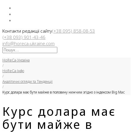
Facebook
Instargam
Telegram
Контакти редакції сайту
(+38 095) 858-08-53
(+38 093) 901-43-46
info@horeca-ukraine.com
Искать:
HoReCa-Україна
/
HoReCa-Інфо
/
Аналітичні огляди та Тенденції
/
Курс долара має бути майже в половину нижчим згідно з індексом Big Mac
Курс долара має
бути майже в