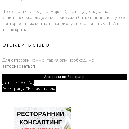
Японський чай ходзіча (Hojicha), який ще донедавна
залишався маловідомим за межами батьківщини, поступово
повторює шлях матча та завойовує популярність у США й
інших країнах.
Отставить отзыв
Для отправки комментария вам необходимо
авторизоваться
.
Авторизація/Реєстрація
Додати ЗАКЛАД
Реєстрація Постачальника