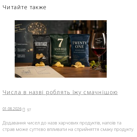
Читайте также
Числа в назві роблять їжу смачнішою
01.08.2026
97
Додавання чисел до назв харчових продуктів, напоїв та
страв може суттєво впливати на сприйняття смаку продукту.