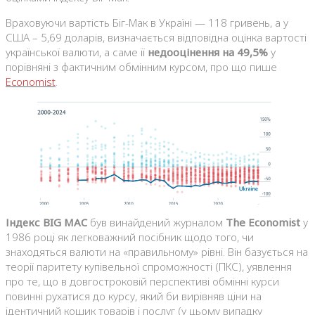
Враховуючи вартість Біг-Мак в Україні — 118 гривень, а у
США – 5,69 доларів, визначається відповідна оцінка вартості
української валюти, а саме її
недооцінення на 49,5%
у
порівняні з фактичним обмінним курсом, про що пише
Economist
.
Індекс BIG MAC
був винайдений журналом
The Economist
у
1986 році як легковажний посібник щодо того, чи
знаходяться валюти на «правильному» рівні. Він базується на
теорії паритету купівельної спроможності (ПКС), уявлення
про те, що в довгостроковій перспективі обмінні курси
повинні рухатися до курсу, який би вирівняв ціни на
ідентичний кошик товарів і послуг (у цьому випадку