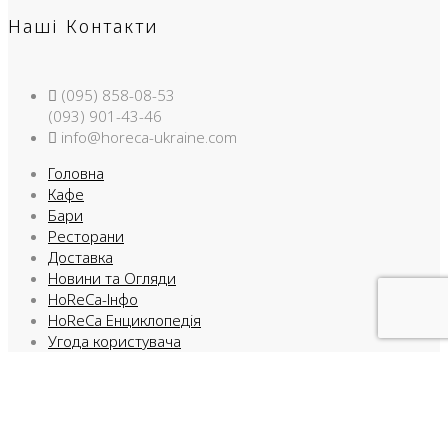
Наші Контакти
(095) 858-08-53
(093) 901-43-46
info@horeca-ukraine.com
Головна
Кафе
Бари
Ресторани
Доставка
Новини та Огляди
HoReCa-Інфо
HoReCa Енциклопедія
Угода користувача
Правила використання
HoReCa-УКРАЇНА © 2009-2026
Facebook