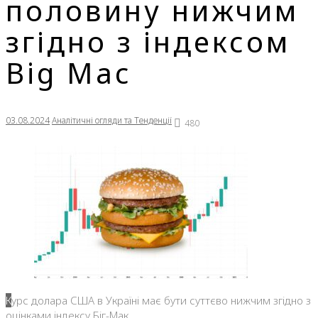
половину нижчим
згідно з індексом
Big Mac
03.08.2024
Аналітичні огляди та Тенденції
480
Курс долара США в Україні має бути суттєво нижчим згідно з
оцінками індексу Біг-Мак.