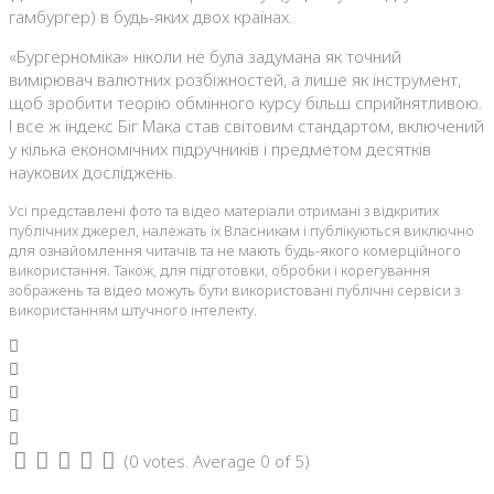
гамбургер) в будь-яких двох країнах.
«Бургерноміка» ніколи не була задумана як точний
вимірювач валютних розбіжностей, а лише як інструмент,
щоб зробити теорію обмінного курсу більш сприйнятливою.
І все ж індекс Біг Мака став світовим стандартом, включений
у кілька економічних підручників і предметом десятків
наукових досліджень.
Усі представлені фото та відео матеріали отримані з відкритих
публічних джерел, належать їх Власникам і публікуються виключно
для ознайомлення читачів та не мають будь-якого комерційного
використання. Також, для підготовки, обробки і корегування
зображень та відео можуть бути використовані публічні сервіси з
використанням штучного інтелекту.
Facebook
Twitter
Google+
LinkedIn
Pinterest
(
0 votes
. Average
0
of 5)
1
2
3
4
5