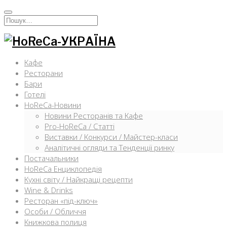
Перейти
к
Искать:
содержимому
Кафе
Ресторани
Бари
Готелі
HoReCa-Новини
Новини Ресторанів та Кафе
Pro-HoReCa / Статті
Виставки / Конкурси / Майстер-класи
Аналітичні огляди та Тенденції ринку
Постачальники
HoReCa Енциклопедія
Кухні світу / Найкращі рецепти
Wine & Drinks
Ресторан «під-ключ»
Особи / Обличчя
Книжкова полиця