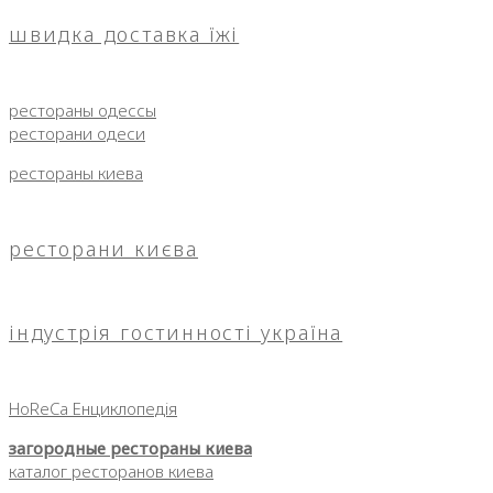
швидка доставка їжі
рестораны одессы
ресторани одеси
рестораны киева
ресторани києва
індустрія гостинності україна
HoReCa Енциклопедія
загородные рестораны киева
каталог ресторанов киева