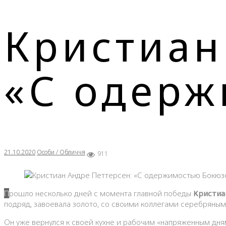
Кристиан
«С одерж
21.10.2020
Особи / Обличчя
911
Прошло несколько дней с момента главной победы
Кристиа
подряд, завоевала золото, со своими коллегами серебряны
Он уже вернулся к своей кухне и рабочим «напряженным дня