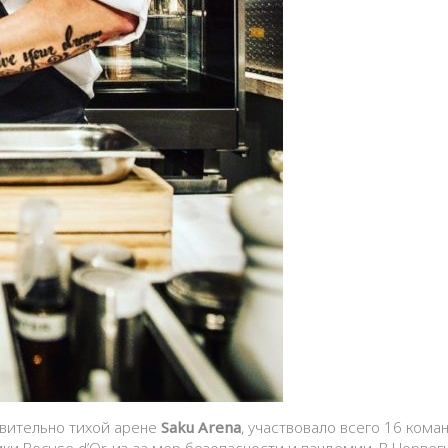
ивительно тихой арене
Saku Arena
, участвовало всего 16 кома
и Bocuse d’Or, из-за мер безопасности и пандемии. В Норвег