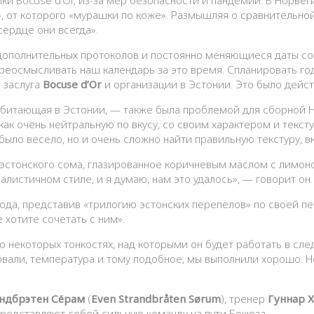
 от которого «мурашки по коже». Размышляя о сравнительной 
сердце они всегда».
 дополнительных протоколов и постоянно меняющиеся даты сор
реосмысливать наш календарь за это время. Спланировать год
а заслуга
Bocuse d’Or
и организации в Эстонии. Это было дейс
 обитающая в Эстонии, — также была проблемой для сборной Н
как очень нейтральную по вкусу, со своим характером и текс
было весело, но и очень сложно найти правильную текстуру, вк
 эстонского сома, глазированное коричневым маслом с лимон
листичном стиле, и я думаю, нам это удалось», — говорит он.
ода, представив «трилогию эстонских перепелов» по своей пер
е хотите сочетать с ним».
о некоторых тонкостях, над которыми он будет работать в сл
овали, температура и тому подобное, мы выполнили хорошо. Н
ндбрэтен Сёрам
(
Even Strandbråten Sørum
), тренер
Гуннар 
 представляют собой сильную команду на пути Бокюза.