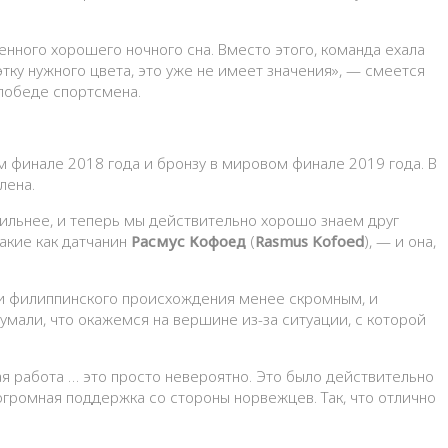
енного хорошего ночного сна. Вместо этого, команда ехала
этку нужного цвета, это уже не имеет значения», — смеется
 победе спортсмена.
ом финале 2018 года и бронзу в мировом финале 2019 года. В
влена.
 сильнее, и теперь мы действительно хорошо знаем друг
акие как датчанин
Расмус Кофоед
(
Rasmus Kofoed
), — и она,
 и филиппинского происхождения менее скромным, и
думали, что окажемся на вершине из-за ситуации, с которой
ая работа … это просто невероятно. Это было действительно
огромная поддержка со стороны норвежцев. Так, что отлично