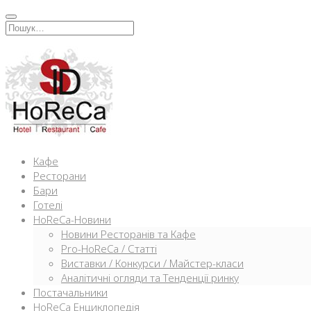
Перейти
к
Искать:
содержимому
Кафе
Ресторани
Бари
Готелі
HoReCa-Новини
Новини Ресторанів та Кафе
Pro-HoReCa / Статті
Виставки / Конкурси / Майстер-класи
Аналітичні огляди та Тенденції ринку
Постачальники
HoReCa Енциклопедія