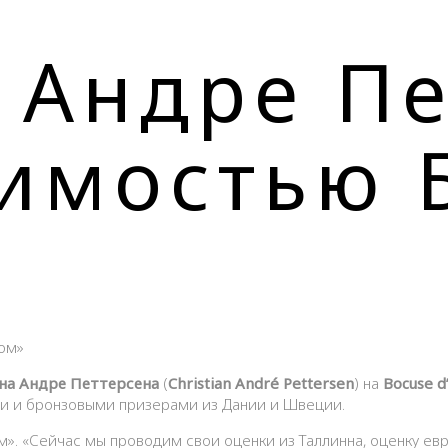
 Андре Пе
имостью 
на Андре Петтерсена
(
Christian André Pettersen
) на
Bocuse d
ми и бронзовыми призерами из Дании и Швеции.
м». «Сейчас мы проводим свои оценки из Таллинна, оценку ев