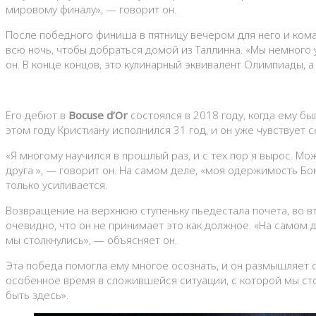
мировому финалу», — говорит он.
После победного финиша в пятницу вечером для него и кома
всю ночь, чтобы добраться домой из Таллинна. «Мы немного у
он. В конце концов, это кулинарный эквивалент Олимпиады,
Его дебют в
Bocuse d’Or
состоялся в 2018 году, когда ему б
этом году Кристиану исполнился 31 год, и он уже чувствует
«Я многому научился в прошлый раз, и с тех пор я вырос. Мо
друга », — говорит он. На самом деле, «моя одержимость Б
только усиливается.
Возвращение на верхнюю ступеньку пьедестала почета, во 
очевидно, что он не принимает это как должное. «На самом д
мы столкнулись», — объясняет он.
Эта победа помогла ему многое осознать, и он размышляет о
особенное время в сложившейся ситуации, с которой мы сто
быть здесь».