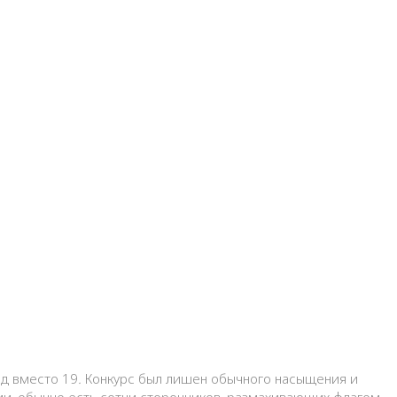
нд вместо 19
.
Конкурс был лишен обычного насыщения и
ии, обычно есть сотни сторонников, размахивающих флагом,