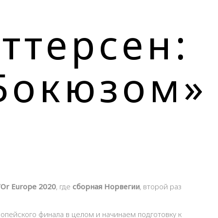
ттерсен:
Бокюзом»
’Or Europe 2020
, где
сборная Норвегии
, второй раз
ропейского финала в целом и начинаем подготовку к