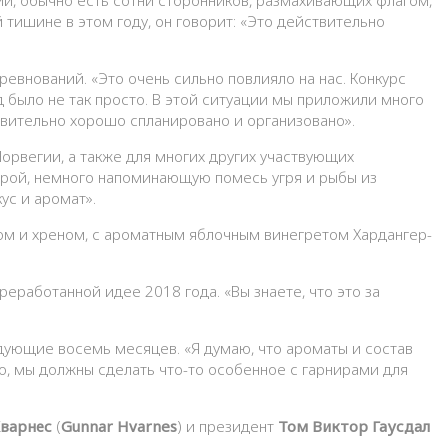
тишине в этом году, он говорит: «Это действительно
евнований. «Это очень сильно повлияло на нас. Конкурс
 было не так просто. В этой ситуации мы приложили много
твительно хорошо спланировано и организовано».
орвегии, а также для многих других участвующих
турой, немного напоминающую помесь угря и рыбы из
ус и аромат».
ом и хреном, с ароматным яблочным винегретом Хардангер-
еработанной идее 2018 года. «Вы знаете, что это за
едующие восемь месяцев. «Я думаю, что ароматы и состав
о, мы должны сделать что-то особенное с гарнирами для
Хварнес
(
Gunnar Hvarnes
) и президент
Том Виктор Гаусдал