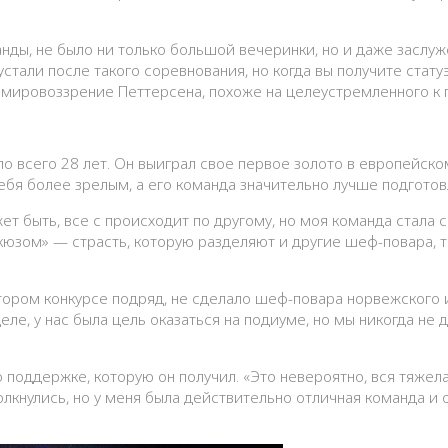
нды, не было ни только большой вечеринки, но и даже заслуж
стали после такого соревнования, но когда вы получите стату
 а мировоззрение Петтерсена, похоже на целеустремленного к
ыло всего 28 лет. Он выиграл свое первое золото в европейск
 себя более зрелым, а его команда значительно лучше подгото
жет быть, все с происходит по другому, но моя команда стала
окюзом» — страсть, которую разделяют и другие шеф-повара, т
втором конкурсе подряд, не сделало шеф-повара норвежского
еле, у нас была цель оказаться на подиуме, но мы никогда не 
 поддержке, которую он получил. «Это невероятно, вся тяжел
лкнулись, но у меня была действительно отличная команда и 