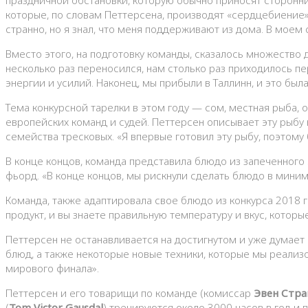
которые, по словам Петтерсена, производят «сердцебиение»,
странно, но я знал, что меня поддерживают из дома. В моем 
Вместо этого, на подготовку команды, сказалось множество
несколько раз переносился, нам столько раз приходилось пе
энергии и усилий. Наконец, мы прибыли в Таллинн, и это был
Тема конкурсной тарелки в этом году — сом, местная рыба,
европейских команд и судей. Петтерсен описывает эту рыбу 
семейства тресковых. «Я впервые готовил эту рыбу, поэтому 
В конце концов, команда представила блюдо из запеченного
фьорд. «В конце концов, мы рискнули сделать блюдо в минима
Команда, также адаптировала свое блюдо из конкурса 2018 г
продукт, и вы знаете правильную температуру и вкус, которы
Петтерсен не останавливается на достигнутом и уже думает 
блюд, а также некоторые новые техники, которые мы реализ
мирового финала».
Петтерсен и его товарищи по команде (комиссар
Эвен Стра
(
Tom Victor Gausdal
) тренируются около 3000 часов в год и