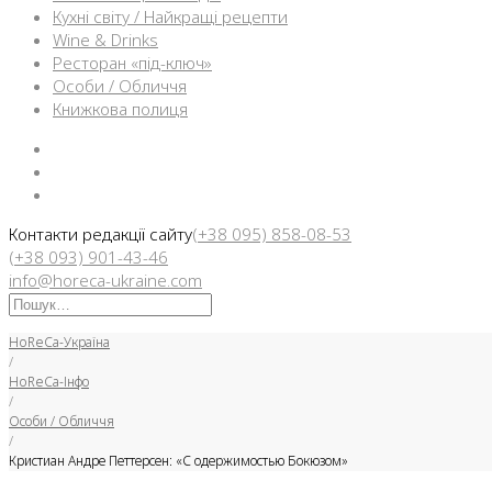
Кухні світу / Найкращі рецепти
Wine & Drinks
Ресторан «під-ключ»
Особи / Обличчя
Книжкова полиця
Facebook
Instargam
Telegram
Контакти редакції сайту
(+38 095) 858-08-53
(+38 093) 901-43-46
info@horeca-ukraine.com
Искать:
HoReCa-Україна
/
HoReCa-Інфо
/
Особи / Обличчя
/
Кристиан Андре Петтерсен: «С одержимостью Бокюзом»