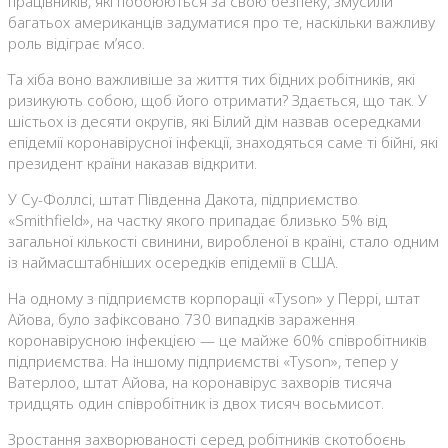
працівників, які побоюються за свою безпеку, змусили
багатьох американців задуматися про те, наскільки важливу
роль відіграє м’ясо.
Та хіба воно важливіше за життя тих бідних робітників, які
ризикують собою, щоб його отримати? Здається, що так. У
шістьох із десяти округів, які Білий дім назвав осередками
епідемії коронавірусної інфекції, знаходяться саме ті бійні, які
президент країни наказав відкрити.
У Су-Фоллсі, штат Південна Дакота, підприємство
«Smithfield», на частку якого припадає близько 5% від
загальної кількості свинини, виробленої в країні, стало одним
із наймасштабніших осередків епідемії в США.
На одному з підприємств корпорації «Tyson» у Перрі, штат
Айова, було зафіксовано 730 випадків зараження
коронавірусною інфекцією — це майже 60% співробітників
підприємства. На іншому підприємстві «Tyson», тепер у
Ватерлоо, штат Айова, на коронавірус захворів тисяча
тридцять один співробітник із двох тисяч восьмисот.
Зростання захворюваності серед робітників скотобоєнь