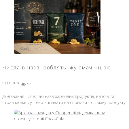
Числа в назві роблять їжу смачнішою
01.08.2026
97
Додавання чисел до назв харчових продуктів, напоїв та
страв може суттєво впливати на сприйняття смаку продукту.