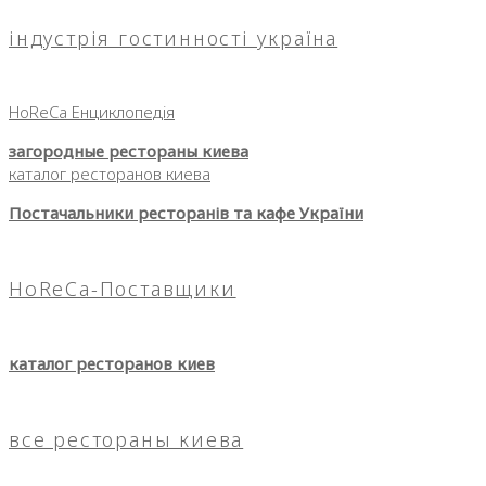
індустрія гостинності україна
HoReCa Енциклопедія
загородные рестораны киева
каталог ресторанов киева
Постачальники ресторанів та кафе України
HoReCa-Поставщики
каталог ресторанов киев
все рестораны киева