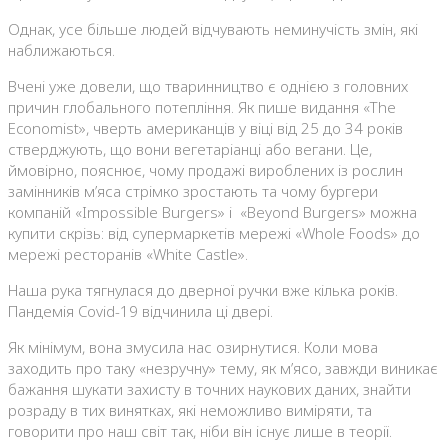
Однак, усе більше людей відчувають неминучість змін, які
наближаються.
Вчені уже довели, що тваринництво є однією з головних
причин глобального потепління. Як пише видання «The
Economist», чверть американців у віці від 25 до 34 років
стверджують, що вони вегетаріанці або вегани. Це,
ймовірно, пояснює, чому продажі вироблених із рослин
замінників м’яса стрімко зростають та чому бургери
компаній «Impossible Burgers» і «Beyond Burgers» можна
купити скрізь: від супермаркетів мережі «Whole Foods» до
мережі ресторанів «White Castle».
Наша рука тягнулася до дверної ручки вже кілька років.
Пандемія Covid-19 відчинила ці двері.
Як мінімум, вона змусила нас озирнутися. Коли мова
заходить про таку «незручну» тему, як м’ясо, завжди виникає
бажання шукати захисту в точних наукових даних, знайти
розраду в тих винятках, які неможливо виміряти, та
говорити про наш світ так, ніби він існує лише в теорії.