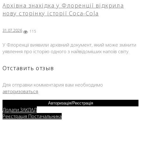
Архівна знахідка у Флоренції відкрила
нову сторінку історії Coca-Cola
31.07.2026
115
У Флоренції виявили архівний документ, який може змінити
уявлення про історію одного з найвідоміших напоїв світу.
Отставить отзыв
Для отправки комментария вам необходимо
авторизоваться
.
Авторизація/Реєстрація
Додати ЗАКЛАД
Реєстрація Постачальника