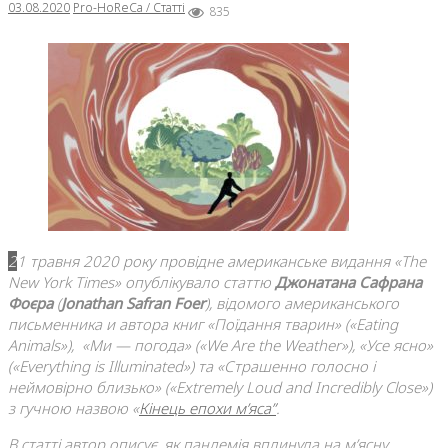
03.08.2020
Pro-HoReCa / Статті
835
21 травня 2020 року провідне американське видання «The
New York Times» опублікувало статтю
Джонатана Сафрана
Фоєра
(
Jonathan Safran Foer
), відомого американського
письменника и автора книг «Поїдання тварин» («Eating
Animals»), «Ми — погода» («We Are the Weather»), «Усе ясно»
(«Everything is Illuminated») та «Страшенно голосно і
неймовірно близько» («Extremely Loud and Incredibly Close»)
з гучною назвою «
Кінець епохи м’яса”
.
В статті автор описує, як пандемія вплинула на м’ясну