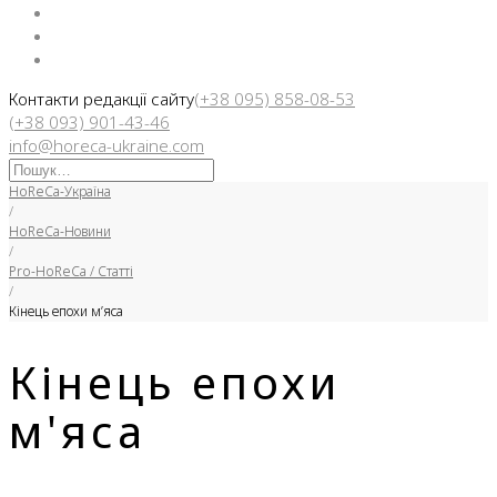
Facebook
Instargam
Telegram
Контакти редакції сайту
(+38 095) 858-08-53
(+38 093) 901-43-46
info@horeca-ukraine.com
Искать:
HoReCa-Україна
/
HoReCa-Новини
/
Pro-HoReCa / Статті
/
Кінець епохи м’яса
Кінець епохи
м'яса