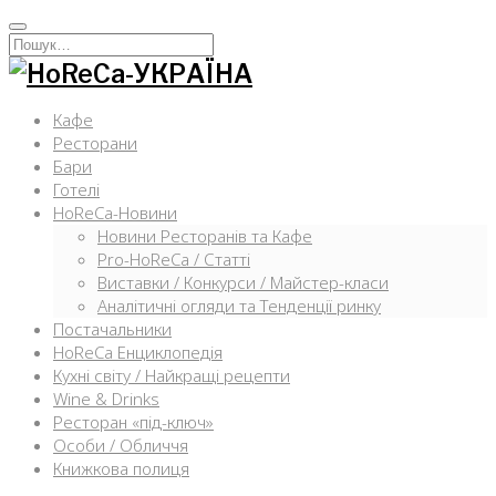
Перейти
к
Искать:
содержимому
Кафе
Ресторани
Бари
Готелі
HoReCa-Новини
Новини Ресторанів та Кафе
Pro-HoReCa / Статті
Виставки / Конкурси / Майстер-класи
Аналітичні огляди та Тенденції ринку
Постачальники
HoReCa Енциклопедія
Кухні світу / Найкращі рецепти
Wine & Drinks
Ресторан «під-ключ»
Особи / Обличчя
Книжкова полиця