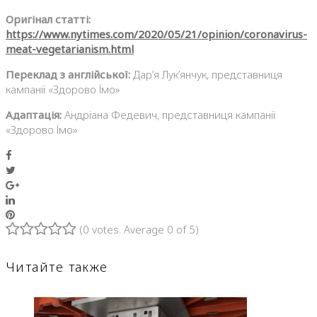
Оригінал статті:
https://www.nytimes.com/2020/05/21/opinion/coronavirus-
meat-vegetarianism.html
Переклад з англійської:
Дар’я Лук’янчук, представниця
кампанії «Здорово Їмо»
Адаптація:
Андріана Федевич, представниця кампанії
«Здорово Їмо»
Facebook
Twitter
Google+
LinkedIn
Pinterest
(
0 votes
. Average
0
of 5)
1
2
3
4
5
Читайте также