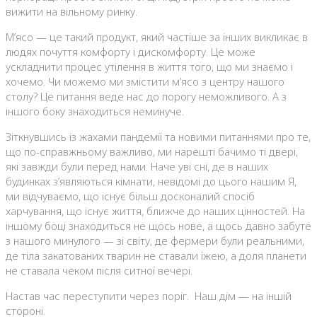
вижити на вільному ринку.
М’ясо — це такий продукт, який частіше за інших викликає в
людях почуття комфорту і дискомфорту. Це може
ускладнити процес утілення в життя того, що ми знаємо і
хочемо. Чи можемо ми змістити м’ясо з центру нашого
столу? Це питання веде нас до порогу неможливого. А з
іншого боку знаходиться неминуче.
Зіткнувшись із жахами пандемії та новими питаннями про те,
що по-справжньому важливо, ми нарешті бачимо ті двері,
які завжди були перед нами. Наче уві сні, де в наших
будинках з’являються кімнати, невідомі до цього нашим Я,
ми відчуваємо, що існує більш досконалий спосіб
харчування, що існує життя, ближче до наших цінностей. На
іншому боці знаходиться не щось нове, а щось давно забуте
з нашого минулого — зі світу, де фермери були реальними,
де тіла закатованих тварин не ставали їжею, а доля планети
не ставала чеком після ситної вечері.
Настав час переступити через поріг. Наш дім — на іншій
стороні.