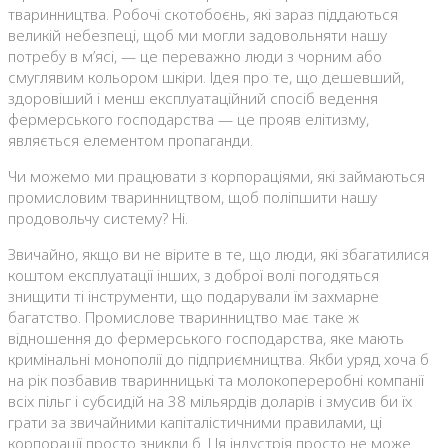
тваринництва. Робочі скотобоєнь, які зараз піддаються
великій небезпеці, щоб ми могли задовольняти нашу
потребу в м’ясі, — це переважно люди з чорним або
смуглявим кольором шкіри. Ідея про те, що дешевший,
здоровіший і менш експлуатаційний спосіб ведення
фермерського господарства — це прояв елітизму,
являється елементом пропаганди.
Чи можемо ми працювати з корпораціями, які займаються
промисловим тваринництвом, щоб поліпшити нашу
продовольчу систему? Ні.
Звичайно, якщо ви не вірите в те, що люди, які збагатилися
коштом експлуатації інших, з доброї волі погодяться
знищити ті інструменти, що подарували їм захмарне
багатство. Промислове тваринництво має таке ж
відношення до фермерського господарства, яке мають
кримінальні монополії до підприємництва. Якби уряд хоча б
на рік позбавив тваринницькі та молокопереробні компанії
всіх пільг і субсидій на 38 мільярдів доларів і змусив би їх
грати за звичайними капіталістичними правилами, ці
корпорації просто зникли б. Ця індустрія просто не може