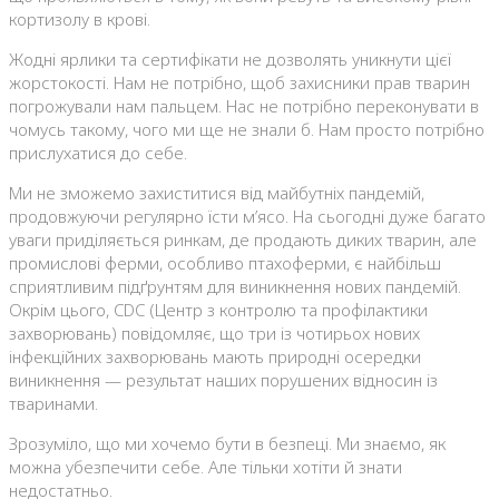
кортизолу в крові.
Жодні ярлики та сертифікати не дозволять уникнути цієї
жорстокості. Нам не потрібно, щоб захисники прав тварин
погрожували нам пальцем. Нас не потрібно переконувати в
чомусь такому, чого ми ще не знали б. Нам просто потрібно
прислухатися до себе.
Ми не зможемо захиститися від майбутніх пандемій,
продовжуючи регулярно їсти м’ясо. На сьогодні дуже багато
уваги приділяється ринкам, де продають диких тварин, але
промислові ферми, особливо птахоферми, є найбільш
сприятливим підґрунтям для виникнення нових пандемій.
Окрім цього, CDC (Центр з контролю та профілактики
захворювань) повідомляє, що три із чотирьох нових
інфекційних захворювань мають природні осередки
виникнення — результат наших порушених відносин із
тваринами.
Зрозуміло, що ми хочемо бути в безпеці. Ми знаємо, як
можна убезпечити себе. Але тільки хотіти й знати
недостатньо.