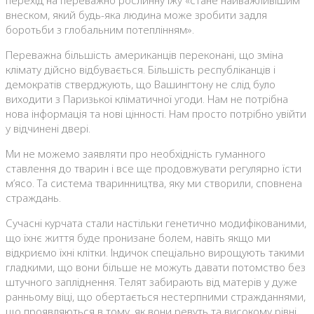
перехід на переважно рослинну їжу «стане найважливішим
внеском, який будь-яка людина може зробити задля
боротьби з глобальним потеплінням».
Переважна більшість американців переконані, що зміна
клімату дійсно відбувається. Більшість республіканців і
демократів стверджують, що Вашингтону не слід було
виходити з Паризької кліматичної угоди. Нам не потрібна
нова інформація та нові цінності. Нам просто потрібно увійти
у відчинені двері.
Ми не можемо заявляти про необхідність гуманного
ставлення до тварин і все ще продовжувати регулярно їсти
м’ясо. Та система тваринництва, яку ми створили, сповнена
страждань.
Сучасні курчата стали настільки генетично модифікованими,
що їхнє життя буде пронизане болем, навіть якщо ми
відкриємо їхні клітки. Індичок спеціально вирощують такими
гладкими, що вони більше не можуть давати потомство без
штучного запліднення. Телят забирають від матерів у дуже
ранньому віці, що обертається нестерпними стражданнями,
що проявляються в тому, як вони ревуть та високому рівні