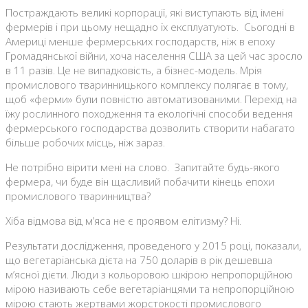
Постраждають великі корпорації, які виступають від імені
фермерів і при цьому нещадно їх експлуатують. Сьогодні в
Америці менше фермерських господарств, ніж в епоху
Громадянської війни, хоча населення США за цей час зросло
в 11 разів. Це не випадковість, а бізнес-модель. Мрія
промислового тваринницького комплексу полягає в тому,
щоб «ферми» були повністю автоматизованими. Перехід на
їжу рослинного походження та екологічні способи ведення
фермерського господарства дозволить створити набагато
більше робочих місць, ніж зараз.
Не потрібно вірити мені на слово. Запитайте будь-якого
фермера, чи буде він щасливий побачити кінець епохи
промислового тваринництва?
Хіба відмова від м’яса не є проявом елітизму? Ні.
Результати дослідження, проведеного у 2015 році, показали,
що вегетаріанська дієта на 750 доларів в рік дешевша
м’ясної дієти. Люди з кольоровою шкірою непропорційною
мірою називають себе вегетаріанцями та непропорційною
мірою стають жертвами жорстокості промислового