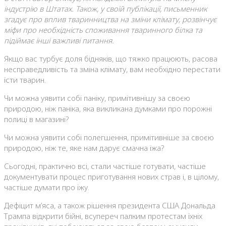
індустрію в Штатах. Також, у своїй публікації, письменник
згадує про вплив тваринництва на зміни клімату, розвінчує
міфи про необхідність споживання тваринного білка та
підіймає інші важливі питання.
Якщо вас турбує доля бідняків, що тяжко працюють, расова
несправедливість та зміна клімату, вам необхідно перестати
їсти тварин.
Чи можна уявити собі паніку, примітивнішу за своєю
природою, ніж паніка, яка викликана думками про порожні
полиці в магазині?
Чи можна уявити собі полегшення, примітивніше за своєю
природою, ніж те, яке нам дарує смачна їжа?
Сьогодні, практично всі, стали частіше готувати, частіше
документувати процес приготування нових страв і, в цілому,
частіше думати про їжу.
Дефіцит м’яса, а також рішення президента США Дональда
Трампа відкрити бійні, всупереч палким протестам їхніх