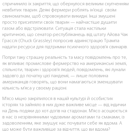
спричинило їх закриття, що обернулося великим скупченням
невбитих тварин. Деякі фермери роблять ін’єкції своїм
свиноматкам, щоб спровокувати викидні. Інші змушені
просто присипляти своїх тварин — найчастіше душити
газом або відстрілювати. Ситуація стала настільки
критичною, що сенатор-республіканець від штату Айова Чак
Грасслі (Chuck Grassley) попросив адміністрацію Трампа
надати ресурси для підтримки психічного здоров’я свинарів.
Попри таку страшну реальність та масу повідомлень про те,
як впливає промислове фермерство на американські землі,
спільноти, тварин і здоров’я людей, повідомлень, які лунали
задовго до початку цієї пандемії, — лише половина
американців говорять, що вони намагаються зменшувати
кількість м’яса у своєму раціоні.
М’ясо міцно закріпилося в нашій культурі й особистих
історіях та зайняло в них дуже важливе місце — від індички
на День подяки до хот-догів на стадіонах. М’ясо асоціюється
в нас із незрівнянними чудовими ароматами та смаками, із
задоволенням, яке змушує нас почувати себе як вдома. А
що може бути важливіше за відчуття, що ви вдома?