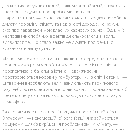
Деякі з тих розумних людей, з якими я знайомий, знаходять
способи не думати про проблеми, пов’язані з
тваринництвом, — точно так само, як я знаходжу способи не
думати про зміну клімату та нерівності доходів, не кажучи
вже про парадокси моїх власних харчових звичок. Одним із
несподіваних побічних ефектів декількох місяців ізоляції
виявилося те, що стало важко не думати про речі, що
визначають нашу сутність.
Ми не зможемо захистити навколишнє середовище, якщо
продовжимо регулярно їсти м’ясо. І це зовсім не спірна
перспектива, а банальна істина. Неважливо, чи
перетворюються корови у гамбургери, чи в елітні стейки, —
ці тварини виробляють величезну кількість парникового
газу. Якби всі корови жили в одній країні, ця країна займала б
третє місце у світі за кількістю викидів парникового газу в
атмосферу.
За словами керівника дослідницьких проєктів в «Project
Drawdown» — некомерційної організації, яка займається
пошуками шляхів вирішення проблеми зміни клімату, —