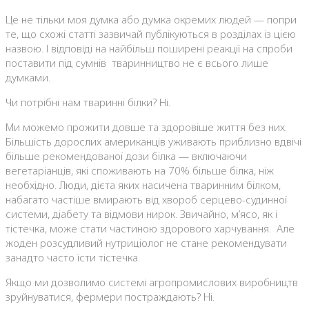
Це не тільки моя думка або думка окремих людей — попри
те, що схожі статті зазвичай публікуються в розділах із цією
назвою. І відповіді на найбільш поширені реакції на спроби
поставити під сумнів тваринництво не є всього лише
думками.
Чи потрібні нам тваринні білки? Ні.
Ми можемо прожити довше та здоровіше життя без них.
Більшість дорослих американців уживають приблизно вдвічі
більше рекомендованої дози білка — включаючи
вегетаріанців, які споживають на 70% більше білка, ніж
необхідно. Люди, дієта яких насичена тваринним білком,
набагато частіше вмирають від хвороб серцево-судинної
системи, діабету та відмови нирок. Звичайно, м’ясо, як і
тістечка, може стати частиною здорового харчування. Але
жоден розсудливий нутриціолог не стане рекомендувати
занадто часто їсти тістечка.
Якщо ми дозволимо системі агропромислових виробництв
зруйнуватися, фермери постраждають? Ні.