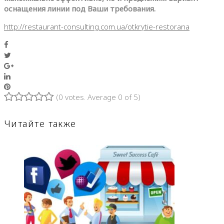
оснащения линии под Ваши требования.
http://restaurant-consulting.com.ua/otkrytie-restorana
Facebook
Twitter
Google+
LinkedIn
Pinterest
(
0 votes
. Average
0
of 5)
1
2
3
4
5
Читайте также