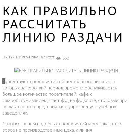
КАК ПРАВИЛЬНО
РАССЧИТАТЬ
ЛИНИЮ РАЗДАЧИ
08.08.2016
Pro-HoReCa / Статті
862
Существуют предприятия общественного питания, в
которых за короткий период времени обслуживается
большое количество посетителей: кафе c
самообслуживанием, фаст-фуд на фудкорте, столовые при
промышленных предприятиях, учреждениях, учебных
заведениях.
Слабым звеном подобных предприятий могут оказаться
вовсе не производственные цеха, а линия