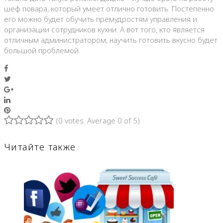
шеф повара, который умеет отлично готовить. Постепенно
его можно будет обучить премудростям управления и
организации сотрудников кухни. А вот того, кто является
отличным администратором, научить готовить вкусно будет
большой проблемой.
Facebook
Twitter
Google+
LinkedIn
Pinterest
(
0 votes
. Average
0
of 5)
1
2
3
4
5
Читайте также