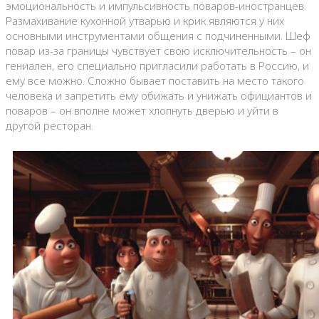
эмоциональность и импульсивность поваров-иностранцев.
Размахивание кухонной утварью и крик являются у них
основными инструментами общения с подчиненными. Шеф
повар из-за границы чувствует свою исключительность – он
гениален, его специально пригласили работать в Россию, и
ему все можно. Сложно бывает поставить на место такого
человека и запретить ему обижать и унижать официантов и
поваров – он вполне может хлопнуть дверью и уйти в
другой ресторан.