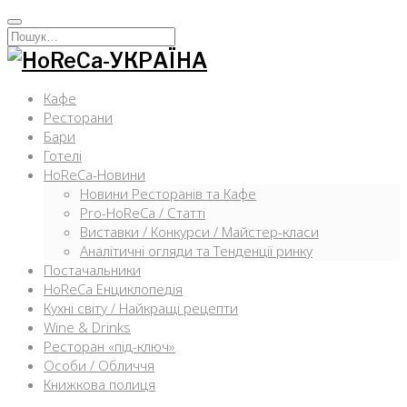
Перейти
к
Искать:
содержимому
Кафе
Ресторани
Бари
Готелі
HoReCa-Новини
Новини Ресторанів та Кафе
Pro-HoReCa / Статті
Виставки / Конкурси / Майстер-класи
Аналітичні огляди та Тенденції ринку
Постачальники
HoReCa Енциклопедія
Кухні світу / Найкращі рецепти
Wine & Drinks
Ресторан «під-ключ»
Особи / Обличчя
Книжкова полиця