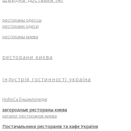
рестораны одессы
ресторани одеси
рестораны киева
ресторани києва
індустрія гостинності україна
HoReCa Енциклопедія
загородные рестораны киева
каталог ресторанов киева
Постачальники ресторанів та кафе України