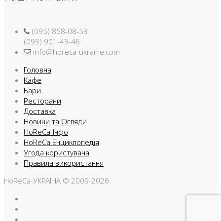
(095) 858-08-53
(093) 901-43-46
info@horeca-ukraine.com
Головна
Кафе
Бари
Ресторани
Доставка
Новини та Огляди
HoReCa-Інфо
HoReCa Енциклопедія
Угода користувача
Правила використання
HoReCa-УКРАЇНА © 2009-2026
Facebook
Instargam
Telegram