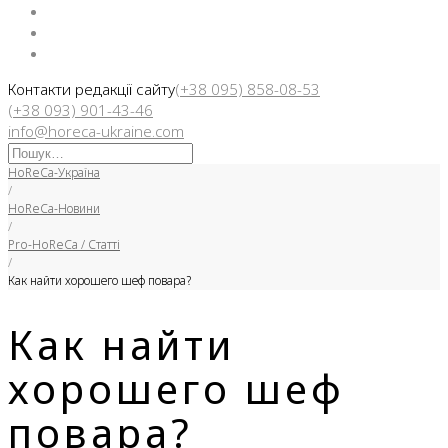
Facebook
Instargam
Telegram
Контакти редакції сайту
(+38 095) 858-08-53
(+38 093) 901-43-46
info@horeca-ukraine.com
Искать:
HoReCa-Україна
/
HoReCa-Новини
/
Pro-HoReCa / Статті
/
Как найти хорошего шеф повара?
Как найти
хорошего шеф
повара?