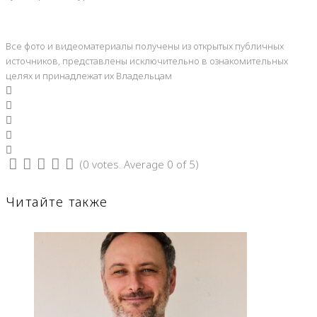
Все фото и видеоматериалы получены из открытых публичных
источников, представлены исключительно в ознакомительных
целях и принадлежат их Владельцам
Facebook
Twitter
Google+
LinkedIn
Pinterest
(
0 votes
. Average
0
of 5)
1
2
3
4
5
Читайте также