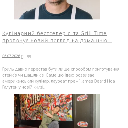
Кулінарний бестселер літа Grill Time
пропонує новий погляд на домашню…
06.07.2026
155
Гриль давно перестав бути лише способом приготування
стейків чи шашликів. Саме цю ідею розвиває
американський кулінар, лауреат премії James Beard Ноа
Галутен у новій книзі…