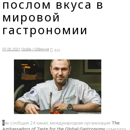
послом вкуса в
мировой
гастрономии
07.05.2021
Особи / Обличчя
835
Как сообщил 24 канал, международная организация
The
Ambassadors of Taste for the Global Gastronomy
отметила