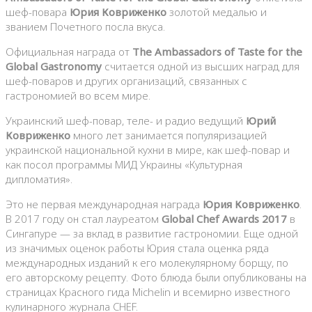
шеф-повара
Юрия Ковриженко
золотой медалью и
званием Почетного посла вкуса.
Официальная награда от
The Ambassadors of Taste for the
Global Gastronomy
считается одной из высших наград для
шеф-поваров и других организаций, связанных с
гастрономией во всем мире.
Украинский шеф-повар, теле- и радио ведущий
Юрий
Ковриженко
много лет занимается популяризацией
украинской национальной кухни в мире, как шеф-повар и
как посол программы МИД Украины «Культурная
дипломатия».
Это не первая международная награда
Юрия Ковриженко
.
В 2017 году он стал лауреатом
Global Chef Awards 2017
в
Сингапуре — за вклад в развитие гастрономии. Еще одной
из значимых оценок работы Юрия стала оценка ряда
международных изданий к его молекулярному борщу, по
его авторскому рецепту. Фото блюда были опубликованы на
страницах Красного гида Michelin и всемирно известного
кулинарного журнала CHEF.