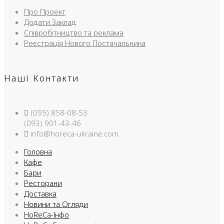
Про Проект
Додати Заклад
Співробітництво та реклама
Реєстрація Нового Постачальника
Наші Контакти
(095) 858-08-53
(093) 901-43-46
info@horeca-ukraine.com
Головна
Кафе
Бари
Ресторани
Доставка
Новини та Огляди
HoReCa-Інфо