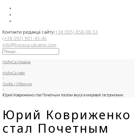
Facebook
Instargam
Telegram
Контакти редакції сайту
(+38 095) 858-08-53
(+38 093) 901-43-46
info@horeca-ukraine.com
Искать:
HoReCa-Україна
/
HoReCa-Інфо
/
Особи / Обличчя
/
Юрий Ковриженко стал Почетным послом вкуса в мировой гастрономии
Юрий Ковриженко
стал Почетным