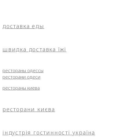
доставка еды
швидка доставка їжі
рестораны одессы
ресторани одеси
рестораны киева
ресторани києва
індустрія гостинності україна