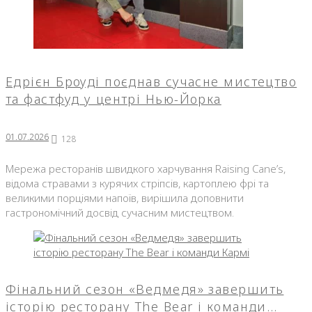
Едрієн Броуді поєднав сучасне мистецтво
та фастфуд у центрі Нью-Йорка
01.07.2026
128
Мережа ресторанів швидкого харчування Raising Cane’s,
відома стравами з курячих стріпсів, картоплею фрі та
великими порціями напоїв, вирішила доповнити
гастрономічний досвід сучасним мистецтвом.
Фінальний сезон «Ведмедя» завершить
історію ресторану The Bear і команди…