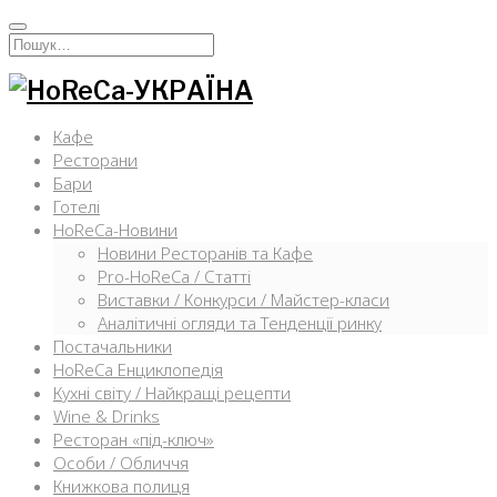
Перейти
к
Искать:
содержимому
Кафе
Ресторани
Бари
Готелі
HoReCa-Новини
Новини Ресторанів та Кафе
Pro-HoReCa / Статті
Виставки / Конкурси / Майстер-класи
Аналітичні огляди та Тенденції ринку
Постачальники
HoReCa Енциклопедія
Кухні світу / Найкращі рецепти
Wine & Drinks
Ресторан «під-ключ»
Особи / Обличчя
Книжкова полиця