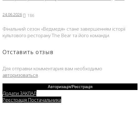
24.06.2026
186
Фінальний сезон «Ведмедя» стане завершенням історії
культового ресторану The Bear та його команди.
Отставить отзыв
Для отправки комментария вам необходимо
авторизоваться
.
Авторизація/Реєстрація
Додати ЗАКЛАД
Реєстрація Постачальника