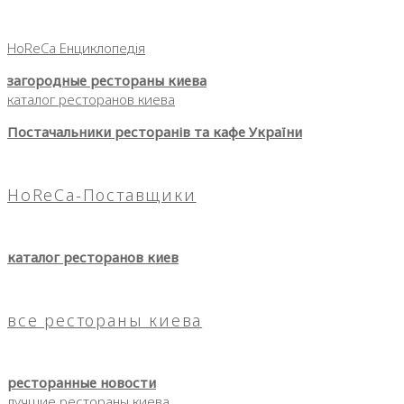
HoReCa Енциклопедія
загородные рестораны киева
каталог ресторанов киева
Постачальники ресторанів та кафе України
HoReCa-Поставщики
каталог ресторанов киев
все рестораны киева
ресторанные новости
лучшие рестораны киева