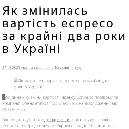
Як змінилась
вартість еспресо
за крайні два роки
в Україні
27.12.2023
Аналітичні огляди та Тенденції
529
Про динаміку зміни вартості Індексу Еспресо повідомляє
компанія Опендатабот, посилаючись на дослідження від
Poster POS.
Відповідно до цього
дослідження
, вартість філіжанки
еспресо в середньому по Україні складає 30 гривень за