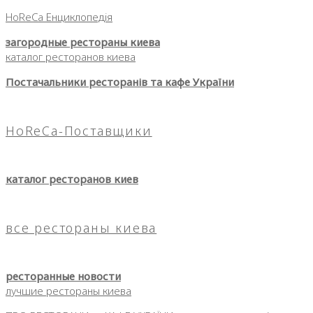
HoReCa Енциклопедія
загородные рестораны киева
каталог ресторанов киева
Постачальники ресторанів та кафе України
HoReCa-Поставщики
каталог ресторанов киев
все рестораны киева
ресторанные новости
лучшие рестораны киева