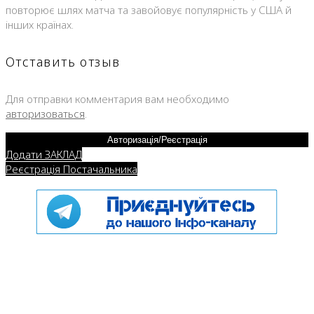
повторює шлях матча та завойовує популярність у США й
інших країнах.
Отставить отзыв
Для отправки комментария вам необходимо
авторизоваться
.
Авторизація/Реєстрація
Додати ЗАКЛАД
Реєстрація Постачальника