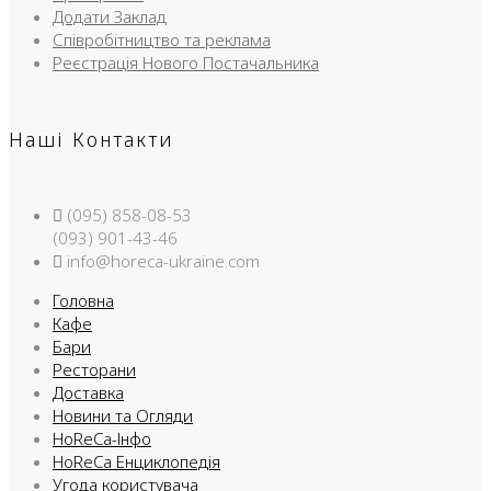
Додати Заклад
Співробітництво та реклама
Реєстрація Нового Постачальника
Наші Контакти
(095) 858-08-53
(093) 901-43-46
info@horeca-ukraine.com
Головна
Кафе
Бари
Ресторани
Доставка
Новини та Огляди
HoReCa-Інфо
HoReCa Енциклопедія
Угода користувача