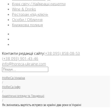
Кухні світу / Найкращі рецепти
Wine & Drinks
Ресторан «під-ключ»
Особи / Обличчя
Книжкова полиця
Facebook
Instargam
Telegram
Контакти редакції сайту
(+38 095) 858-08-53
(+38 093) 901-43-46
info@horeca-ukraine.com
Искать:
HoReCa-Україна
/
HoReCa-Інфо
/
Аналітичні огляди та Тенденції
/
Як змінилась вартість еспресо за крайні два роки в Україні