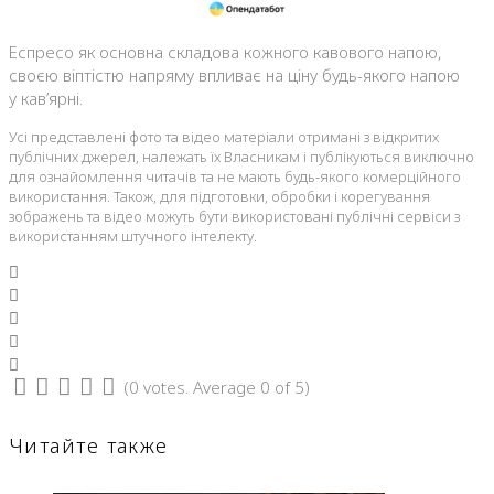
Еспресо як основна складова кожного кавового напою,
своєю віптістю напряму впливає на ціну будь-якого напою
у кав’ярні.
Усі представлені фото та відео матеріали отримані з відкритих
публічних джерел, належать їх Власникам і публікуються виключно
для ознайомлення читачів та не мають будь-якого комерційного
використання. Також, для підготовки, обробки і корегування
зображень та відео можуть бути використовані публічні сервіси з
використанням штучного інтелекту.
Facebook
Twitter
Google+
LinkedIn
Pinterest
(
0 votes
. Average
0
of 5)
1
2
3
4
5
Читайте также