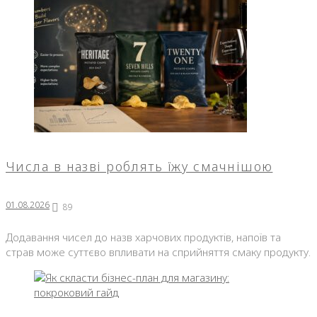
Числа в назві роблять їжу смачнішою
01.08.2026
89
Додавання чисел до назв харчових продуктів, напоїв та
страв може суттєво впливати на сприйняття смаку продукту.