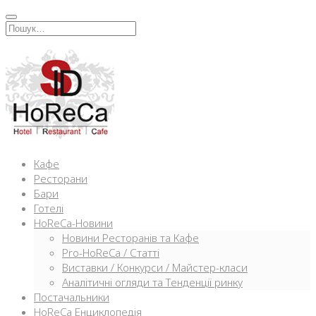
Перейти
к
Искать:
содержимому
Кафе
Ресторани
Бари
Готелі
HoReCa-Новини
Новини Ресторанів та Кафе
Pro-HoReCa / Статті
Виставки / Конкурси / Майстер-класи
Аналітичні огляди та Тенденції ринку
Постачальники
HoReCa Енциклопедія