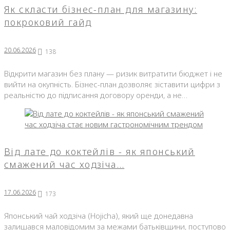
Як скласти бізнес-план для магазину:
покроковий гайд
20.06.2026
138
Відкрити магазин без плану — ризик витратити бюджет і не
вийти на окупність. Бізнес-план дозволяє зіставити цифри з
реальністю до підписання договору оренди, а не…
Від лате до коктейлів - як японський
смажений час ходзіча…
17.06.2026
173
Японський чай ходзіча (Hojicha), який ще донедавна
залишався маловідомим за межами батьківщини, поступово