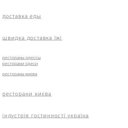
доставка еды
швидка доставка їжі
рестораны одессы
ресторани одеси
рестораны киева
ресторани києва
індустрія гостинності україна