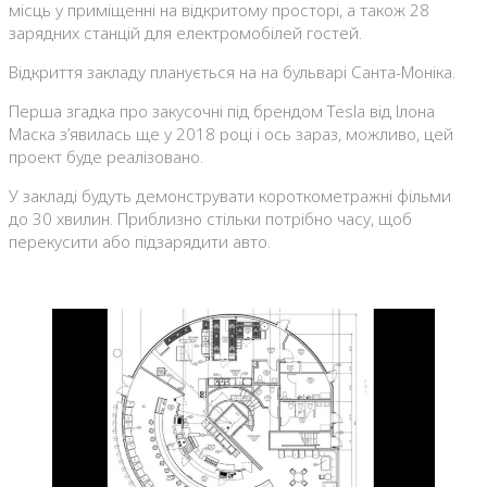
місць у приміщенні на відкритому просторі, а також 28
зарядних станцій для електромобілей гостей.
Відкриття закладу планується на на бульварі Санта-Моніка.
Перша згадка про закусочні під брендом Tesla від Ілона
Маска з’явилась ще у 2018 році і ось зараз, можливо, цей
проект буде реалізовано.
У закладі будуть демонструвати короткометражні фільми
до 30 хвилин. Приблизно стільки потрібно часу, щоб
перекусити або підзарядити авто.