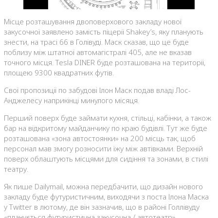
Місце розташування двоповерхового закладу нової
закусочної заявлено замість піцерії Shakey’s, яку планують
знести, на трасі 66 в Голівуді. Маск сказав, що це буде
поблизу між штатної автомагістралі 405, але не вказав
точного місця. Tesla DINER буде розташована на території,
площею 9300 квадратних футів.
Свої пропозиції по забудові Ілон Маск подав владі Лос-
Анджелесу наприкінці минулого місяця.
Перший поверх буде займати кухня, стільці, кабінки, а також
бар на відкритому майданчику по краю будівлі. Тут же буде
розташована «зона автостоянки» на 200 місць так, щоб
персонал мав змогу розносити їжу між автівками. Верхній
поверх облаштують місцями для сидіння та зонами, в стилі
театру.
Як пише Dailymail, можна передбачити, що дизайн нового
закладу буде футуристичним, виходячи з поста Ілона Маска
у Twitter в лютому, де він зазначив, що в районі Голлівуду
«планується футуристична закусочна / автотеатр».