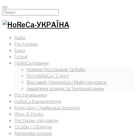
Перейти
к
Искать:
содержимому
Кафе
Ресторани
Бари
Готелі
HoReCa-Новини
Новини Ресторанів та Кафе
Pro-HoReCa / Статті
Виставки / Конкурси / Майстер-класи
Аналітичні огляди та Тенденції ринку
Постачальники
HoReCa Енциклопедія
Кухні світу / Найкращі рецепти
Wine & Drinks
Ресторан «під-ключ»
Особи / Обличчя
Книжкова полиця