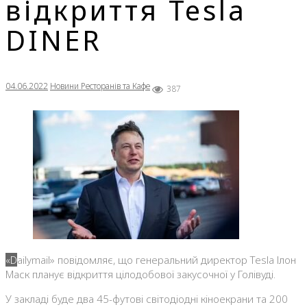
відкриття Tesla
DINER
04.06.2022
Новини Ресторанів та Кафе
387
«Dailymail» повідомляє, що генеральний директор Tesla Ілон
Маск планує відкриття цілодобової закусочної у Голівуді.
У закладі буде два 45-футові світодіодні кіноекрани та 200