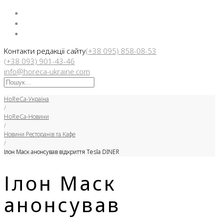
Facebook
Instargam
Telegram
Контакти редакції сайту
(+38 095) 858-08-53
(+38 093) 901-43-46
info@horeca-ukraine.com
Искать:
HoReCa-Україна
/
HoReCa-Новини
/
Новини Ресторанів та Кафе
/
Ілон Маск анонсував відкриття Tesla DINER
Ілон Маск
анонсував