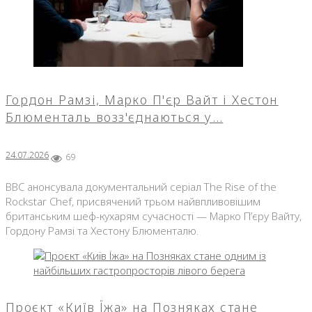
Гордон Рамзі, Марко П'єр Вайт і Хестон
Блюменталь возз'єднаються у…
24.07.2026
69
BBC анонсувала документальний серіал The Rise of the
Rockstar Chef, присвячений трьом найвпливовішим
британським шеф-кухарям сучасності — Марко П’єру Вайту,
Гордону Рамзі та Хестону Блюменталю.
Проєкт «Київ Їжа» на Позняках стане