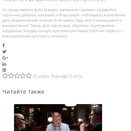
Усі представлені фото та відео матеріали отримані з відкритих
публічних джерел, належать їх Власникам і публікуються виключно
для ознайомлення читачів та не мають будь-якого комерційного
використання. Також, для підготовки, обробки і корегування
зображень та відео можуть бути використовані публічні сервіси з
використанням штучного інтелекту.
Facebook
Twitter
Google+
LinkedIn
Pinterest
(
0 votes
. Average
0
of 5)
1
2
3
4
5
Читайте также