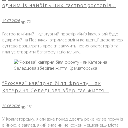
одним із найбільших гастропросторів…
19.07.2026
72
Гастрономічний і культурний простір «Київ Їжа», який буде
відкритий на Позняках, отримає зміни концепції: девелопер
суттєво розширить проєкт, залучить нових операторів та
планує створити багатофункціональну…
“Рожева” кав’ярня біля фронту - як
Катерина Селедцова зберігає життя…
30.06.2026
151
У Краматорську, який вже понад десять років живе поруч із
війною, є заклад, який знає чи не кожен мешканець міста.