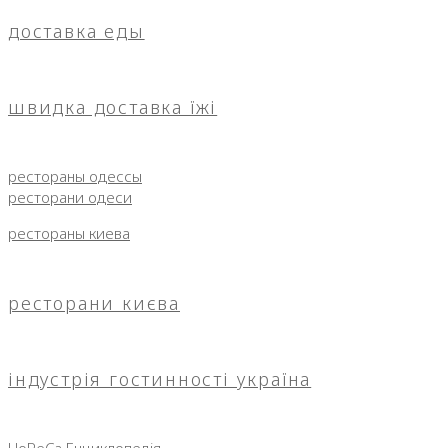
доставка еды
швидка доставка їжі
рестораны одессы
ресторани одеси
рестораны киева
ресторани києва
індустрія гостинності україна