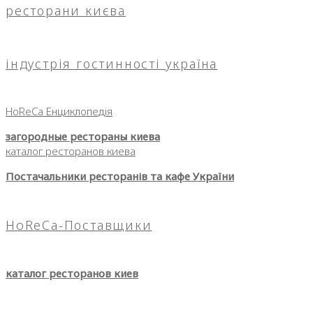
ресторани києва
індустрія гостинності україна
HoReCa Енциклопедія
загородные рестораны киева
каталог ресторанов киева
Постачальники ресторанів та кафе України
HoReCa-Поставщики
каталог ресторанов киев