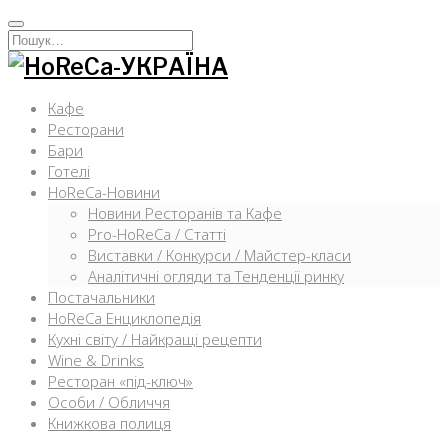
Перейти
к
Искать:
содержимому
Кафе
Ресторани
Бари
Готелі
HoReCa-Новини
Новини Ресторанів та Кафе
Pro-HoReCa / Статті
Виставки / Конкурси / Майстер-класи
Аналітичні огляди та Тенденції ринку
Постачальники
HoReCa Енциклопедія
Кухні світу / Найкращі рецепти
Wine & Drinks
Ресторан «під-ключ»
Особи / Обличчя
Книжкова полиця