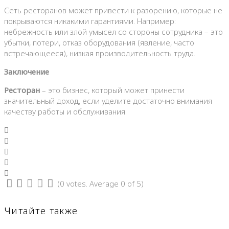
Сеть ресторанов может привести к разорению, которые не
покрываются никакими гарантиями. Например:
небрежность или злой умысел со стороны сотрудника – это
убытки, потери, отказ оборудования (явление, часто
встречающееся), низкая производительность труда.
Заключение
Ресторан
– это бизнес, который может принести
значительный доход, если уделите достаточно внимания
качеству работы и обслуживания.
Facebook
Twitter
Google+
LinkedIn
Pinterest
(
0 votes
. Average
0
of 5)
1
2
3
4
5
Читайте также