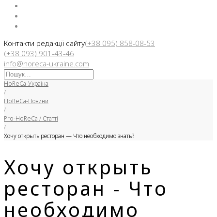
Facebook
Instargam
Telegram
Контакти редакції сайту
(+38 095) 858-08-53
(+38 093) 901-43-46
info@horeca-ukraine.com
Искать:
HoReCa-Україна
/
HoReCa-Новини
/
Pro-HoReCa / Статті
/
Хочу открыть ресторан — Что необходимо знать?
Хочу открыть
ресторан - Что
необходимо