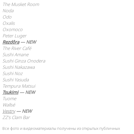
The Musket Room
Noda
Odo
Oxalis
Oxomoco
Peter Luger
Rezdôra
— NEW
The River Café
Sushi Amane
Sushi Ginza Onodera
Sushi Nakazawa
Sushi Noz
Sushi Yasuda
Tempura Matsui
Tsukimi
— NEW
Tuome
Wallsé
Vestry
— NEW
ZZ’s Clam Bar
Все фото и видеоматериалы получены из открытых публичных