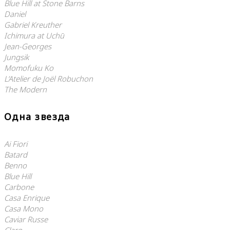
Blue Hill at Stone Barns
Daniel
Gabriel Kreuther
Ichimura at Uchū
Jean-Georges
Jungsik
Momofuku Ko
L’Atelier de Joël Robuchon
The Modern
Одна звезда
Ai Fiori
Batard
Benno
Blue Hill
Carbone
Casa Enrique
Casa Mono
Caviar Russe
Claro