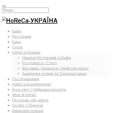
Перейти
к
Искать:
содержимому
Кафе
Ресторани
Бари
Готелі
HoReCa-Новини
Новини Ресторанів та Кафе
Pro-HoReCa / Статті
Виставки / Конкурси / Майстер-класи
Аналітичні огляди та Тенденції ринку
Постачальники
HoReCa Енциклопедія
Кухні світу / Найкращі рецепти
Wine & Drinks
Ресторан «під-ключ»
Особи / Обличчя
Книжкова полиця