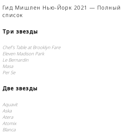
Гид Мишлен Нью-Йорк 2021 — Полный
список
Три звезды
Chef’s Table at Brooklyn Fare
Eleven Madison Park
Le Bernardin
Masa
Per Se
Две звезды
Aquavit
Aska
Atera
Atomix
Blanca