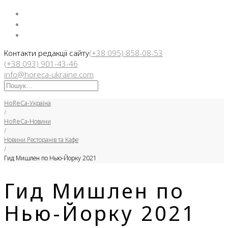
Facebook
Instargam
Telegram
Контакти редакції сайту
(+38 095) 858-08-53
(+38 093) 901-43-46
info@horeca-ukraine.com
Искать:
HoReCa-Україна
/
HoReCa-Новини
/
Новини Ресторанів та Кафе
/
Гид Мишлен по Нью-Йорку 2021
Гид Мишлен по
Нью-Йорку 2021