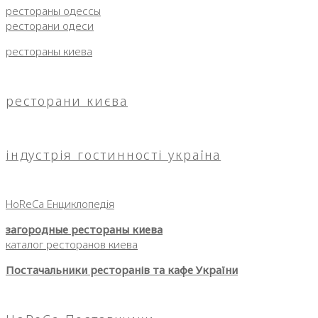
рестораны одессы
ресторани одеси
рестораны киева
ресторани києва
індустрія гостинності україна
HoReCa Енциклопедія
загородные рестораны киева
каталог ресторанов киева
Постачальники ресторанів та кафе України