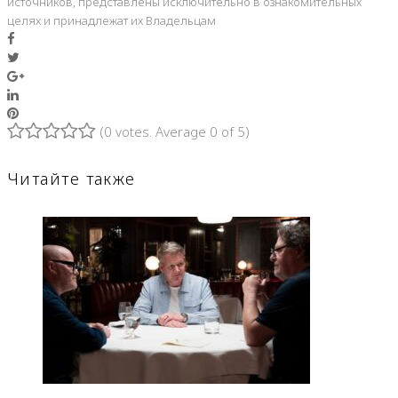
источников, представлены исключительно в ознакомительных
целях и принадлежат их Владельцам
Facebook
Twitter
Google+
LinkedIn
Pinterest
(
0 votes
. Average
0
of 5)
1
2
3
4
5
Читайте также