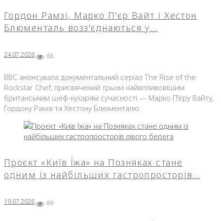
Гордон Рамзі, Марко П'єр Вайт і Хестон
Блюменталь возз'єднаються у…
24.07.2026
66
BBC анонсувала документальний серіал The Rise of the
Rockstar Chef, присвячений трьом найвпливовішим
британським шеф-кухарям сучасності — Марко П’єру Вайту,
Гордону Рамзі та Хестону Блюменталю.
Проєкт «Київ Їжа» на Позняках стане
одним із найбільших гастропросторів…
19.07.2026
69