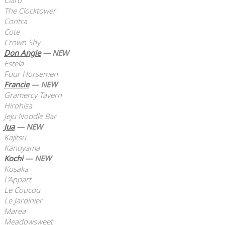
The Clocktower
Contra
Cote
Crown Shy
Don Angie
— NEW
Estela
Four Horsemen
Francie
— NEW
Gramercy Tavern
Hirohisa
Jeju Noodle Bar
Jua
— NEW
Kajitsu
Kanoyama
Kochi
— NEW
Kosaka
L’Appart
Le Coucou
Le Jardinier
Marea
Meadowsweet