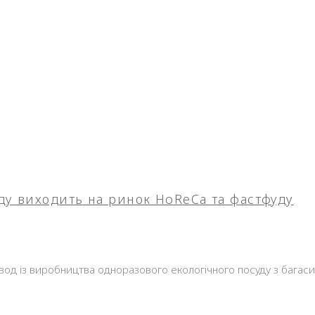
ду виходить на ринок HoReCa та фастфуду
вод із виробництва одноразового екологічного посуду з багас