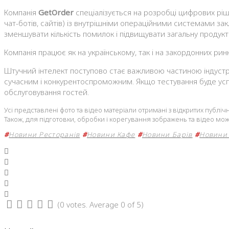
Компанія
GetOrder
спеціалізується на розробці цифрових ріш
чат-ботів, сайтів) із внутрішніми операційними системами 
зменшувати кількість помилок і підвищувати загальну продукт
Компанія працює як на українському, так і на закордонних ри
Штучний інтелект поступово стає важливою частиною індустрі
сучасним і конкурентоспроможним. Якщо тестування буде усп
обслуговування гостей.
Усі представлені фото та відео матеріали отримані з відкритих публ
Також, для підготовки, обробки і корегування зображень та відео мож
#
Новини Ресторанів
#
Новини Кафе
#
Новини Барів
#
Новини 
Facebook
Twitter
Google+
LinkedIn
Pinterest
(
0 votes
. Average
0
of 5)
1
2
3
4
5