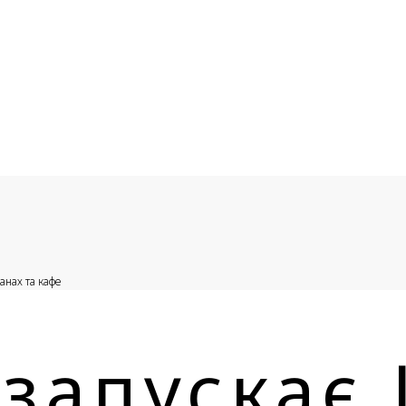
анах та кафе
 запускає 