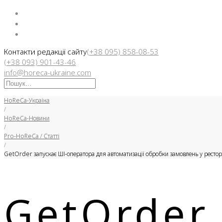
Facebook
Instargam
Telegram
Контакти редакції сайту
(+38 095) 858-08-53
(+38 093) 901-43-46
info@horeca-ukraine.com
Искать:
HoReCa-Україна
/
HoReCa-Новини
/
Pro-HoReCa / Статті
/
GetOrder запускає ШІ-оператора для автоматизації обробки замовлень у рестор
GetOrder