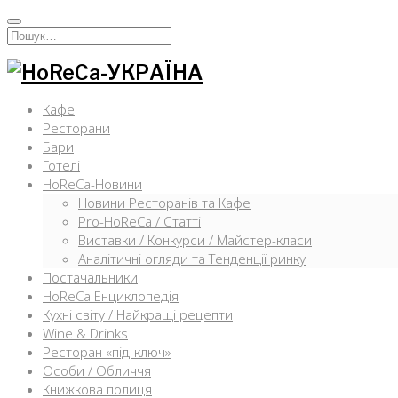
Перейти
к
Искать:
содержимому
Кафе
Ресторани
Бари
Готелі
HoReCa-Новини
Новини Ресторанів та Кафе
Pro-HoReCa / Статті
Виставки / Конкурси / Майстер-класи
Аналітичні огляди та Тенденції ринку
Постачальники
HoReCa Енциклопедія
Кухні світу / Найкращі рецепти
Wine & Drinks
Ресторан «під-ключ»
Особи / Обличчя
Книжкова полиця