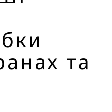
обки
ранах та