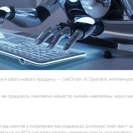
, які працюють з великою кількістю онлайн-замовлень через ме
ід клієнтів у популярних месенджерах, розпізнає їхній зміст з
дається до POS-системи закладу, минаючи участь додаткового 