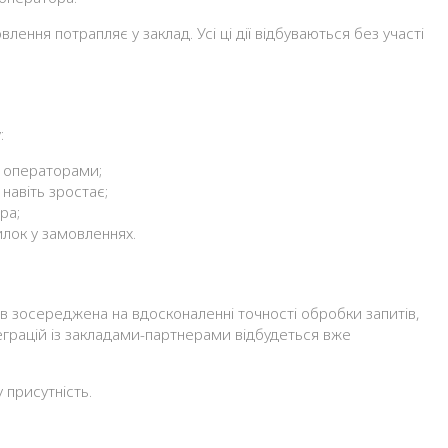
лення потрапляє у заклад. Усі ці дії відбуваються без участі
:
и операторами;
навіть зростає;
ра;
лок у замовленнях.
ів зосереджена на вдосконаленні точності обробки запитів,
нтеграцій із закладами-партнерами відбудеться вже
 присутність.