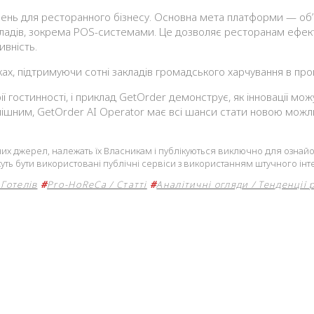
ень для ресторанного бізнесу. Основна мета платформи — об’
закладів, зокрема POS-системами. Це дозволяє ресторанам ефе
ивність.
нках, підтримуючи сотні закладів громадського харчування в пр
ї гостинності, і приклад GetOrder демонструє, як інновації м
ішним, GetOrder AI Operator має всі шанси стати новою можл
ічних джерел, належать їх Власникам і публікуються виключно для озна
уть бути використовані публічні сервіси з використанням штучного інте
Готелів
#
Pro-HoReCa / Статті
#
Аналітичні огляди / Тенденції 