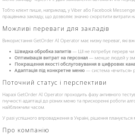
Тобто клієнт пише, наприклад, у Viber або Facebook Messenger: 
працівника закладу, що дозволяє значно скоротити витрати 
Можливі переваги для закладів
Використання GetOrder AI Operator має низку переваг, які вж
Швидка обробка запитів
— ШІ не потребує перерв чи д
Оптимізація витрат на персонал
— менше людей у змін
Покращення якості обслуговування в цифрових кан
Адаптація під конкретне меню
— система «вчиться» р
Поточний статус і перспективи
Наразі GetOrder AI Operator проходить фазу активного тестув
гнучкості адаптації до різних меню та прискоренні роботи алг
найближчим часом.
У разі успішного впровадження в Україні, рішення планується
Про компанію