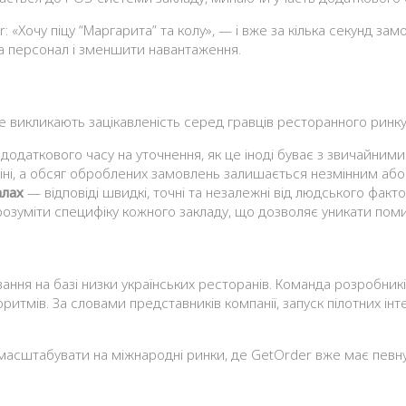
«Хочу піцу “Маргарита” та колу», — і вже за кілька секунд замов
на персонал і зменшити навантаження.
е викликають зацікавленість серед гравців ресторанного ринку
одаткового часу на уточнення, як це іноді буває з звичайним
і, а обсяг оброблених замовлень залишається незмінним або 
алах
— відповіді швидкі, точні та незалежні від людського факто
озуміти специфіку кожного закладу, що дозволяє уникати поми
ання на базі низки українських ресторанів. Команда розробник
оритмів. За словами представників компанії, запуск пілотних і
 масштабувати на міжнародні ринки, де GetOrder вже має певну