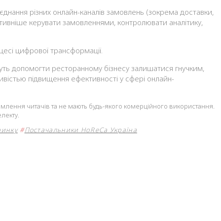
єднання різних онлайн-каналів замовлень (зокрема доставки,
ктивніше керувати замовленнями, контролювати аналітику,
оцесі цифрової трансформації.
ожуть допомогти ресторанному бізнесу залишатися гнучким,
ивістью підвищення ефективності у сфері онлайн-
йомлення читачів та не мають будь-якого комерційного використання.
лекту.
ринку
#
Постачальники HoReCa Україна