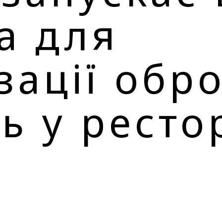
а для
зації обр
ь у ресто