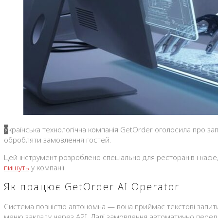
Українська технологічна компанія GetOrder оголосила про запуск свого нового продукту — GetOrder AI Operator, інтелектуального помічника, здатного автоматично приймати та
обробляти замовлення гостей.
Цей інструмент розроблено спеціально для ресторанів і кафе
пишуть
у компанії.
Як працює GetOrder AI Operator
Система повністю автономна — вона приймає текстові запити в
меню закладу через API. Далі замовлення автоматично пере