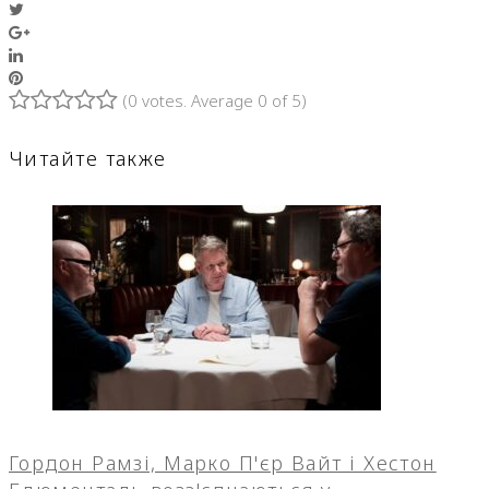
Twitter
Google+
LinkedIn
Pinterest
(
0 votes
. Average
0
of 5)
1
2
3
4
5
Читайте также
Гордон Рамзі, Марко П'єр Вайт і Хестон