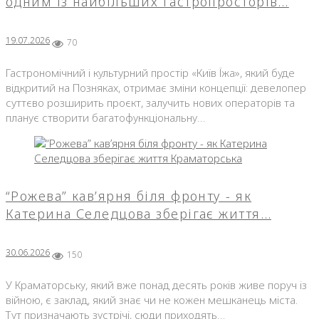
одним із найбільших гастропросторів…
19.07.2026
70
Гастрономічний і культурний простір «Київ Їжа», який буде
відкритий на Позняках, отримає зміни концепції: девелопер
суттєво розширить проєкт, залучить нових операторів та
планує створити багатофункціональну…
“Рожева” кав’ярня біля фронту - як
Катерина Селедцова зберігає життя…
30.06.2026
150
У Краматорську, який вже понад десять років живе поруч із
війною, є заклад, який знає чи не кожен мешканець міста.
Тут призначають зустрічі, сюди приходять…