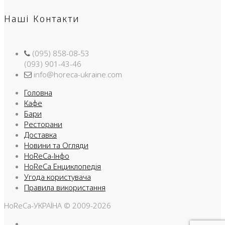
Наші Контакти
(095) 858-08-53
(093) 901-43-46
info@horeca-ukraine.com
Головна
Кафе
Бари
Ресторани
Доставка
Новини та Огляди
HoReCa-Інфо
HoReCa Енциклопедія
Угода користувача
Правила використання
HoReCa-УКРАЇНА © 2009-2026
Facebook