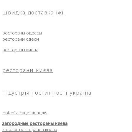
швидка доставка їжі
рестораны одессы
ресторани одеси
рестораны киева
ресторани києва
індустрія гостинності україна
HoReCa Енциклопедія
загородные рестораны киева
каталог ресторанов киева