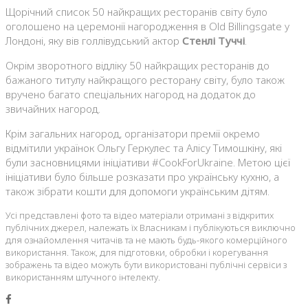
Щорічний список 50 найкращих ресторанів світу було
оголошено на церемонії нагородження в Old Billingsgate у
Лондоні, яку вів голлівудський актор
Стенлі Туччі
.
Окрім зворотного відліку 50 найкращих ресторанів до
бажаного титулу найкращого ресторану світу, було також
вручено багато спеціальних нагород на додаток до
звичайних нагород.
Крім загальних нагород, організатори премії окремо
відмітили українок Ольгу Геркулес та Алісу Тимошкіну, які
були засновницями ініціативи #CookForUkraine. Метою цієї
ініціативи було більше розказати про українську кухню, а
також зібрати кошти для допомоги українським дітям.
Усі представлені фото та відео матеріали отримані з відкритих
публічних джерел, належать їх Власникам і публікуються виключно
для ознайомлення читачів та не мають будь-якого комерційного
використання. Також, для підготовки, обробки і корегування
зображень та відео можуть бути використовані публічні сервіси з
використанням штучного інтелекту.
Facebook