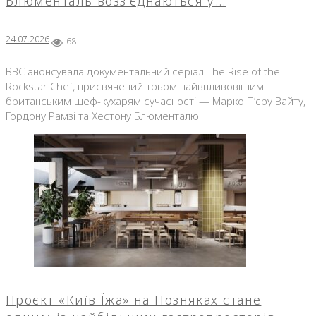
Блюменталь возз'єднаються у…
24.07.2026
68
BBC анонсувала документальний серіал The Rise of the
Rockstar Chef, присвячений трьом найвпливовішим
британським шеф-кухарям сучасності — Марко П’єру Вайту,
Гордону Рамзі та Хестону Блюменталю.
Проєкт «Київ Їжа» на Позняках стане