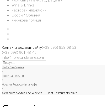
Кухні світу / Найкращі рецепти
Wine & Drinks
Ресторан «під-ключ»
Особи / Обличчя
Книжкова полиця
Facebook
Instargam
Telegram
Контакти редакції сайту
(+38 095) 858-08-53
(+38 093) 901-43-46
info@horeca-ukraine.com
Искать:
HoReCa-Україна
/
HoReCa-Новини
/
Новини Ресторанів та Кафе
/
Geranium очолив The World’s 50 Best Restaurants 2022