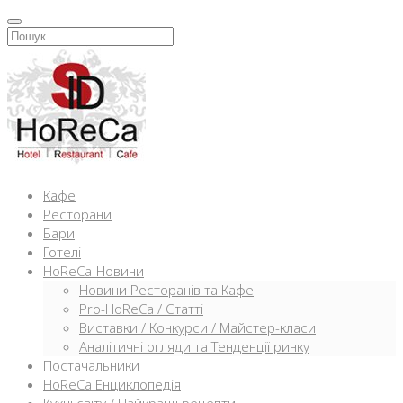
Перейти
к
Искать:
содержимому
Кафе
Ресторани
Бари
Готелі
HoReCa-Новини
Новини Ресторанів та Кафе
Pro-HoReCa / Статті
Виставки / Конкурси / Майстер-класи
Аналітичні огляди та Тенденції ринку
Постачальники
HoReCa Енциклопедія