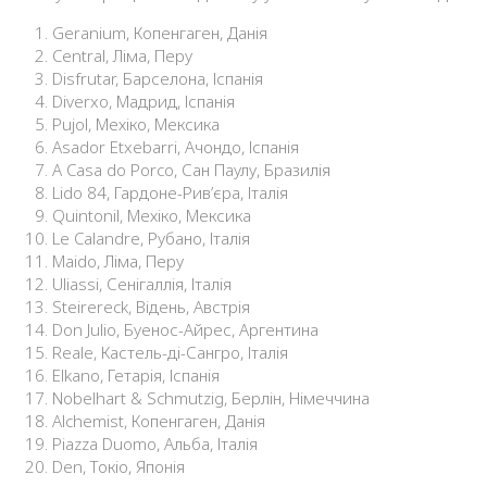
Geranium, Копенгаген, Данія
Central, Ліма, Перу
Disfrutar, Барселона, Іспанія
Diverxo, Мадрид, Іспанія
Pujol, Мехіко, Мексика
Asador Etxebarri, Ачондо, Іспанія
A Casa do Porco, Сан Паулу, Бразилія
Lido 84, Гардоне-Рив’єра, Італія
Quintonil, Мехіко, Мексика
Le Calandre, Рубано, Італія
Maido, Ліма, Перу
Uliassi, Сенігаллія, Італія
Steirereck, Відень, Австрія
Don Julio, Буенос-Айрес, Аргентина
Reale, Кастель-ді-Сангро, Італія
Elkano, Гетарія, Іспанія
Nobelhart & Schmutzig, Берлін, Німеччина
Alchemist, Копенгаген, Данія
Piazza Duomo, Альба, Італія
Den, Токіо, Японія