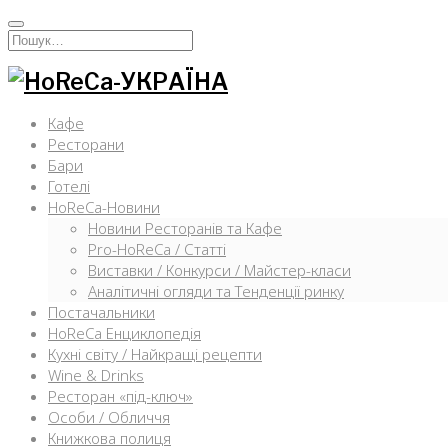
Перейти
к
Искать:
содержимому
Кафе
Ресторани
Бари
Готелі
HoReCa-Новини
Новини Ресторанів та Кафе
Pro-HoReCa / Статті
Виставки / Конкурси / Майстер-класи
Аналітичні огляди та Тенденції ринку
Постачальники
HoReCa Енциклопедія
Кухні світу / Найкращі рецепти
Wine & Drinks
Ресторан «під-ключ»
Особи / Обличчя
Книжкова полиця