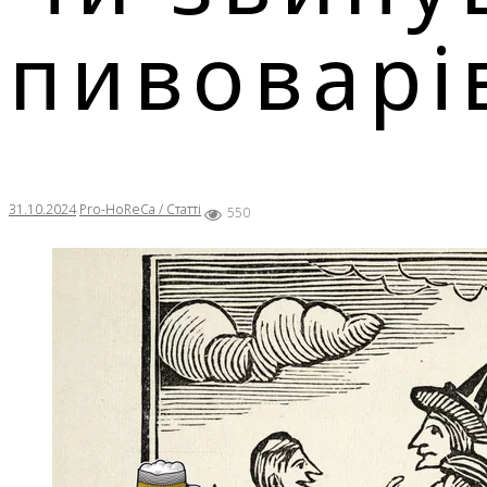
пивоварів
31.10.2024
Pro-HoReCa / Статті
550