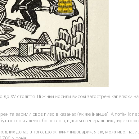
ен та варили своє пиво в казанах (як же інакше). А потім їх п
бута історія алевів, брюстерів, відьом і генеральних директорів
жодних доказів того, що жінки-«пивовари», як їх, можливо, нази
1700-х років.