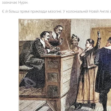
зазначає Нурін.
Є й більш прямі приклади мізогінії. У колоніальній Новій Англії