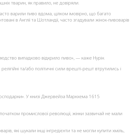
шніх тварин, як правило, не довіряли.
часто варили пиво вдома, цілком імовірно, що багато
овані в Англії та Шотландії, часто згадували жінок-пивоварів
 людство випадково відкрило пиво», — каже Нурін.
, релігійні та/або політичні сили врешті-решт втрутились і
господарки». У книзі Джервейза Маркхема 1615
з початком промислової революції, жінки зазвичай не мали
ів, які шукали інщі інгредієнти та не могли купити хміль,