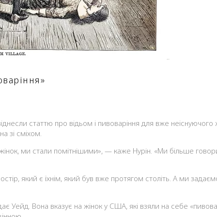
воваріння»
 віднесли статтю про відьом і пивоваріння для вже неіснуючого
на зі сміхом.
ато жінок, ми стали помітнішими», — каже Нурін. «Ми більше го
стір, який є їхнім, який був вже протягом століть. А ми задає
є Уейд. Вона вказує на жінок у США, які взяли на себе «пивоварн
цінною.