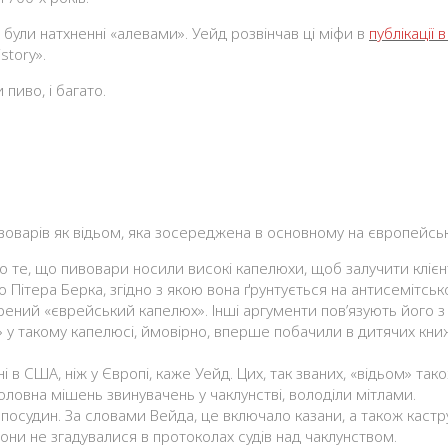
були натхненні «алевами». Уейд розвінчав ці міфи в
публікації 
story».
пиво, і багато.
-пивоварів як відьом, яка зосереджена в основному на європей
ро те, що пивовари носили високі капелюхи, щоб залучити клієн
Пітера Берка, згідно з якою вона ґрунтується на антисемітсько
трений «єврейський капелюх». Інші аргументи пов’язують його з
у такому капелюсі, ймовірно, вперше побачили в дитячих книжк
 США, ніж у Європі, каже Уейд. Цих, так званих, «відьом» так
 головна мішень звинувачень у чаклунстві, володіли мітлами.
посудин. За словами Вейда, це включало казани, а також кастру
вони не згадувалися в протоколах судів над чаклунством.