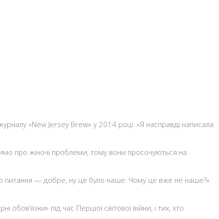
 журналу «New Jersey Brew» у 2014 році. «Я насправді написала
воримо про жіночі проблеми, тому вони просочуються на
мо питання — добре, ну це було наше. Чому це вже не наше?»
і обов’язки» під час Першої світової війни, і тих, хто