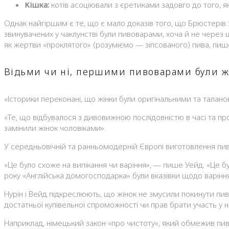
Кішка:
котів асоціювали з єретиками задовго до того, як
Однак найгіршим є те, що є мало доказів того, що Брюстерів 
звинувачених у чаклунстві були пивоварами, хоча й не через це
як жертви «проклятого» (розуміємо — зіпсованого) пива, пи
Відьми чи ні, першими пивоварами були ж
«Історики переконані, що жінки були оригінальними та таланов
«Те, що відбувалося з дивовижною послідовністю в часі та прос
замінили жінок чоловіками».
У середньовічній та ранньомодерній Європі виготовлення п
«Це було схоже на випікання чи варіння», — пише Уейд. «Це
року «Англійська домогосподарка» були вказівки щодо варінн
Нурін і Вейд підкреслюють, що жінок не змусили покинути пив
достатньої купівельної спроможності чи прав брати участь у н
Наприклад, німецький закон «про чистоту», який обмежив пиво