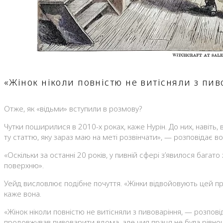
«Жінок ніколи повністю не витісняли з пи
Отже, як «відьми» вступили в розмову?
Чутки поширилися в 2010-х роках, каже Нурін. До них, навіть,
ту статтю, яку зараз маю на меті розвінчати», — розповідає во
«Оскільки за останні 20 років, у пивній сфері з’явилося баг
поверхню».
Уейд висловлює подібне почуття. «Жінки відвойовують цей про
каже вона.
«Жінок ніколи повністю не витісняли з пивоваріння, — розповіда
продовжував пивоварити вдома, але чия праця не була рівно