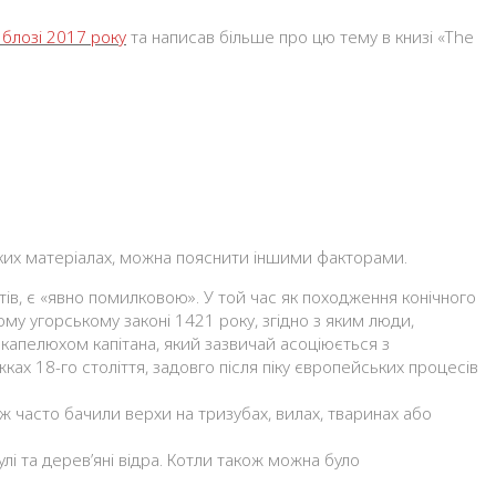
в блозі 2017 року
та написав більше про цю тему в книзі «The
ських матеріалах, можна пояснити іншими факторами.
тів, є «явно помилковою». У той час як походження конічного
му угорському законі 1421 року, згідно з яким люди,
 капелюхом капітана, який зазвичай асоціюється з
ах 18-го століття, задовго після піку європейських процесів
ож часто бачили верхи на тризубах, вилах, тваринах або
лі та дерев’яні відра. Котли також можна було