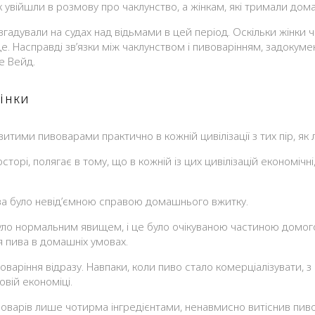
 увійшли в розмову про чаклунство, а жінкам, які тримали дома
згадували на судах над відьмами в цей період. Оскільки жінки 
. Насправді зв’язки між чаклунством і пивоварінням, задокумент
ше Вейд.
інки
итими пивоварами практично в кожній цивілізації з тих пір, як
торі, полягає в тому, що в кожній із цих цивілізацій економічні
ива було невід’ємною справою домашнього вжитку.
 було нормальним явищем, і це було очікуваною частиною домо
я пива в домашніх умовах.
оваріння відразу. Навпаки, коли пиво стало комерціалізувати, 
овій економіці.
варів лише чотирма інгредієнтами, ненавмисно витіснив пивовар