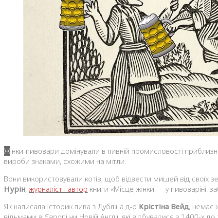
Жінки-пивовари домінували в пивній промисловості приблизно до XV століття. Ці жінки носили високі загострені капелюхи на ринку, щоб виділятися з натовпу, і вони позначали свої
вироби знаками, схожими на мітли.
Вони використовували котів, щоб відвести мишей від своїх зер
Нурін
,
журналіст і автор
книги «Місце жінки — у пивоваріні: за
Як написала історик пива з Дубліна д-р
Крістіна Вейд
, немає 
відьмами в Європі чи Новій Англії, які відбувалися з 1400-х до 