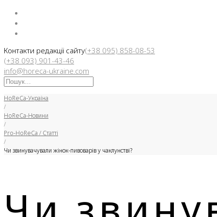
Facebook
Instargam
Telegram
Контакти редакції сайту
(+38 095) 858-08-53
(+38 093) 901-43-46
info@horeca-ukraine.com
Искать:
HoReCa-Україна
/
HoReCa-Новини
/
Pro-HoReCa / Статті
/
Чи звинувачували жінок-пивоварів у чаклунстві?
Чи звину