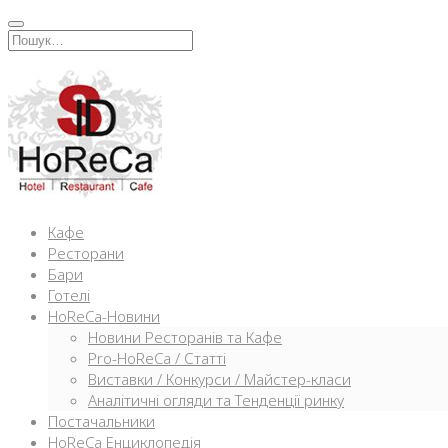
Перейти
к
Искать:
содержимому
Кафе
Ресторани
Бари
Готелі
HoReCa-Новини
Новини Ресторанів та Кафе
Pro-HoReCa / Статті
Виставки / Конкурси / Майстер-класи
Аналітичні огляди та Тенденції ринку
Постачальники
HoReCa Енциклопедія