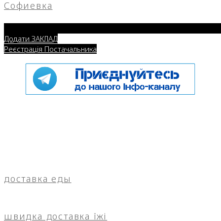
Софиевка
Додати ЗАКЛАД
Реєстрація Постачальника
доставка еды
швидка доставка їжі