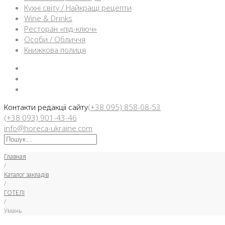
Кухні світу / Найкращі рецепти
Wine & Drinks
Ресторан «під-ключ»
Особи / Обличчя
Книжкова полиця
Facebook
Instargam
Telegram
Контакти редакції сайту
(+38 095) 858-08-53
(+38 093) 901-43-46
info@horeca-ukraine.com
Искать:
Главная
/
Каталог закладів
/
ГОТЕЛІ
/
Умань