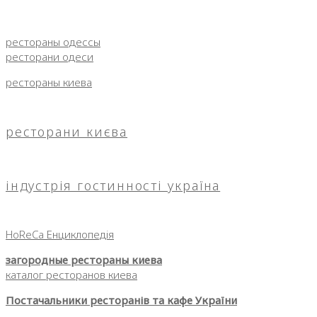
рестораны одессы
ресторани одеси
рестораны киева
ресторани києва
індустрія гостинності україна
HoReCa Енциклопедія
загородные рестораны киева
каталог ресторанов киева
Постачальники ресторанів та кафе України