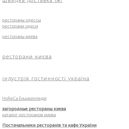
швидка доставка їжі
рестораны одессы
ресторани одеси
рестораны киева
ресторани києва
індустрія гостинності україна
HoReCa Енциклопедія
загородные рестораны киева
каталог ресторанов киева
Постачальники ресторанів та кафе України