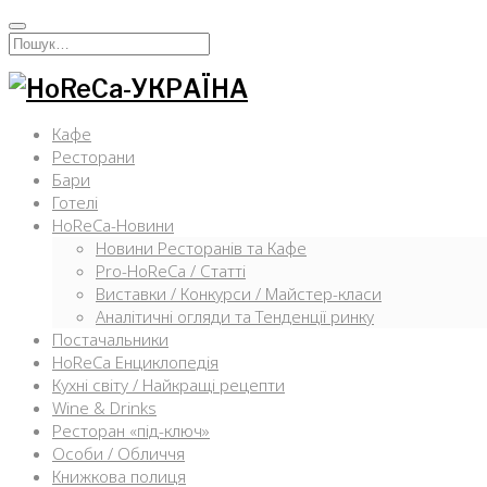
Перейти
к
Искать:
содержимому
Кафе
Ресторани
Бари
Готелі
HoReCa-Новини
Новини Ресторанів та Кафе
Pro-HoReCa / Статті
Виставки / Конкурси / Майстер-класи
Аналітичні огляди та Тенденції ринку
Постачальники
HoReCa Енциклопедія
Кухні світу / Найкращі рецепти
Wine & Drinks
Ресторан «під-ключ»
Особи / Обличчя
Книжкова полиця