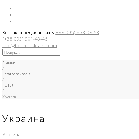
Facebook
Instargam
Telegram
Контакти редакції сайту
(+38 095) 858-08-53
(+38 093) 901-43-46
info@horeca-ukraine.com
Искать:
Главная
/
Каталог закладів
/
ГОТЕЛІ
/
Украина
Украина
Украина