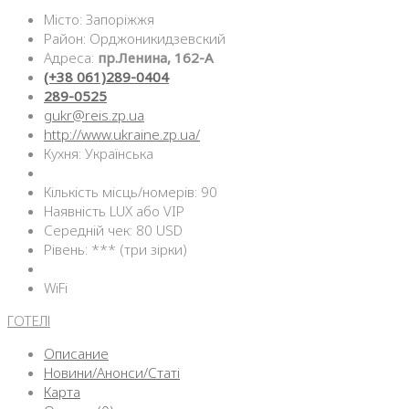
Місто: Запоріжжя
Район: Орджоникидзевский
Адреса:
пр.Ленина, 162-А
(+38 061)289-0404
289-0525
gukr@reis.zp.ua
http://www.ukraine.zp.ua/
Кухня: Українська
Кількість місць/номерів: 90
Наявність LUX або VIP
Середній чек: 80 USD
Рівень: *** (три зірки)
WiFi
ГОТЕЛІ
Описание
Новини/Анонси/Статі
Карта