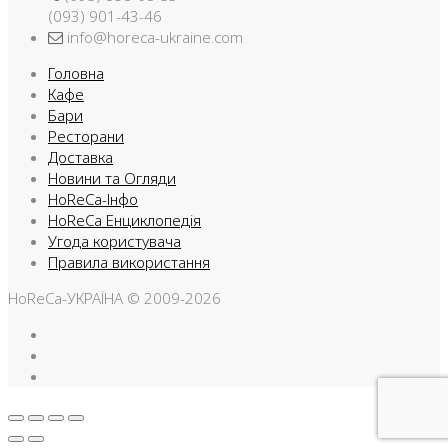
(093) 901-43-46
info@horeca-ukraine.com
Головна
Кафе
Бари
Ресторани
Доставка
Новини та Огляди
HoReCa-Інфо
HoReCa Енциклопедія
Угода користувача
Правила використання
HoReCa-УКРАЇНА © 2009-2026
Facebook
Instargam
Telegram