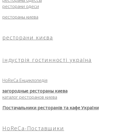
ресторани одеси
рестораны киева
ресторани києва
індустрія гостинності україна
HoReCa Енциклопедія
загородные рестораны киева
каталог ресторанов киева
Постачальники ресторанів та кафе України
HoReCa-Поставщики