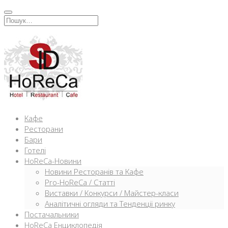
Перейти
к
Искать:
содержимому
Кафе
Ресторани
Бари
Готелі
HoReCa-Новини
Новини Ресторанів та Кафе
Pro-HoReCa / Статті
Виставки / Конкурси / Майстер-класи
Аналітичні огляди та Тенденції ринку
Постачальники
HoReCa Енциклопедія