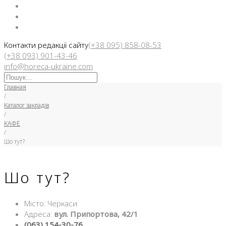
Facebook
Instargam
Telegram
Контакти редакції сайту
(+38 095) 858-08-53
(+38 093) 901-43-46
info@horeca-ukraine.com
Искать:
Главная
/
Каталог закладів
/
КАФЕ
/
Шо тут?
Шо тут?
Місто: Черкаси
Адреса:
вул. Припортова, 42/1
(063) 154-30-76