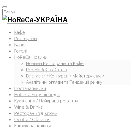
Перейти
к
Искать:
содержимому
Кафе
Ресторани
Бари
Готелі
HoReCa-Новини
Новини Ресторанів та Кафе
Pro-HoReCa / Статті
Виставки / Конкурси / Майстер-класи
Аналітичні огляди та Тенденції ринку
Постачальники
HoReCa Енциклопедія
Кухні світу / Найкращі рецепти
Wine & Drinks
Ресторан «під-ключ»
Особи / Обличчя
Книжкова полиця