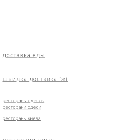
доставка еды
швидка доставка їжі
рестораны одессы
ресторани одеси
рестораны киева
ресторани києва