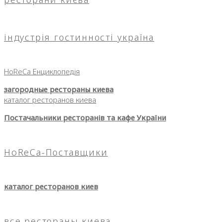
індустрія гостинності україна
HoReCa Енциклопедія
загородные рестораны киева
каталог ресторанов киева
Постачальники ресторанів та кафе України
HoReCa-Поставщики
каталог ресторанов киев
все рестораны киева