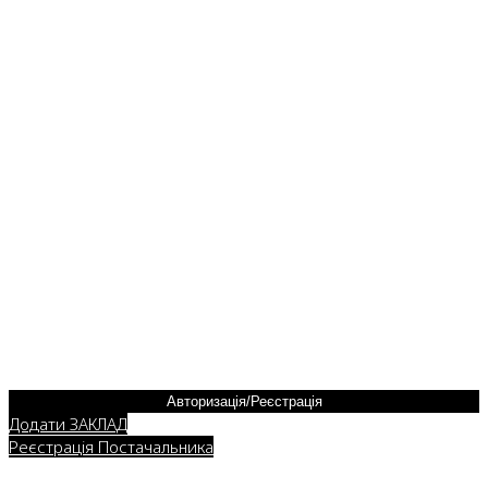
Авторизація/Реєстрація
Додати ЗАКЛАД
Реєстрація Постачальника