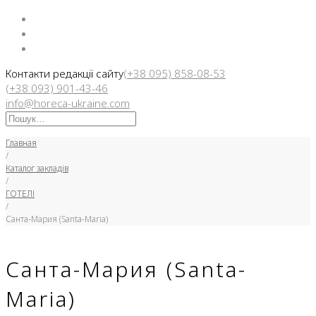
Facebook
Instargam
Telegram
Контакти редакції сайту
(+38 095) 858-08-53
(+38 093) 901-43-46
info@horeca-ukraine.com
Искать:
Главная
/
Каталог закладів
/
ГОТЕЛІ
/
Санта-Мария (Santa-Maria)
Санта-Мария (Santa-
Maria)