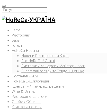
Перейти
к
Искать:
содержимому
Кафе
Ресторани
Бари
Готелі
HoReCa-Новини
Новини Ресторанів та Кафе
Pro-HoReCa / Статті
Виставки / Конкурси / Майстер-класи
Аналітичні огляди та Тенденції ринку
Постачальники
HoReCa Енциклопедія
Кухні світу / Найкращі рецепти
Wine & Drinks
Ресторан «під-ключ»
Особи / Обличчя
Книжкова полиця