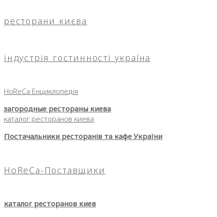
ресторани києва
індустрія гостинності україна
HoReCa Енциклопедія
загородные рестораны киева
каталог ресторанов киева
Постачальники ресторанів та кафе України
HoReCa-Поставщики
каталог ресторанов киев