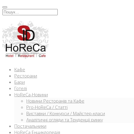
Перейти
к
Искать:
содержимому
Кафе
Ресторани
Бари
Готелі
HoReCa-Новини
Новини Ресторанів та Кафе
Pro-HoReCa / Статті
Виставки / Конкурси / Майстер-класи
Аналітичні огляди та Тенденції ринку
Постачальники
HoReCa Енциклопедія