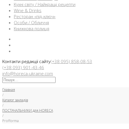
Кухні світу / Найкращі рецепти
Wine & Drinks
Ресторан «під-ключ»
Особи / Обличчя
Книжкова полиця
Facebook
Instargam
Telegram
Контакти редакції сайту
(+38 095) 858-08-53
(+38 093) 901-43-46
info@horeca-ukraine.com
Искать:
Главная
/
Каталог закладів
/
ПОСТАЧАЛЬНИКИ для HORECA
/
Profforma