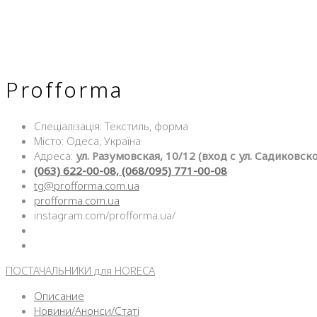
Profforma
Спеціалізація: Текстиль, форма
Місто: Одеса, Україна
Адреса:
ул. Разумовская, 10/12 (вход с ул. Садиковск
(063) 622-00-08, (068/095) 771-00-08
tg@profforma.com.ua
profforma.com.ua
instagram.com/profforma.ua/
ПОСТАЧАЛЬНИКИ для HORECA
Описание
Новини/Анонси/Статі