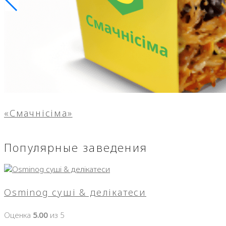
«Смачнісіма»
Популярные заведения
Osminog суші & делікатеси
Оценка
5.00
из 5