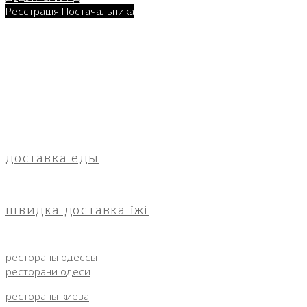
Реєстрація Постачальника
доставка еды
швидка доставка їжі
рестораны одессы
ресторани одеси
рестораны киева