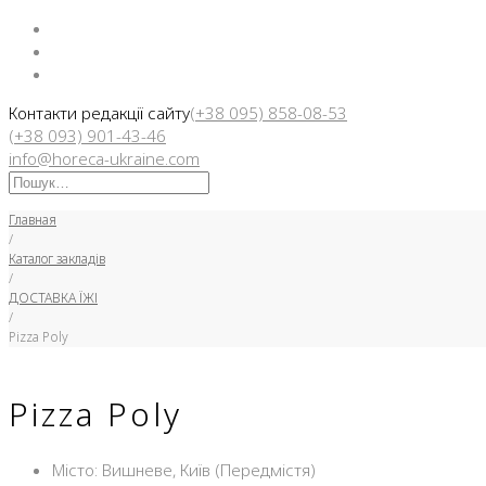
Facebook
Instargam
Telegram
Контакти редакції сайту
(+38 095) 858-08-53
(+38 093) 901-43-46
info@horeca-ukraine.com
Искать:
Главная
/
Каталог закладів
/
ДОСТАВКА ЇЖІ
/
Pizza Poly
Pizza Poly
Місто: Вишневе, Київ (Передмістя)