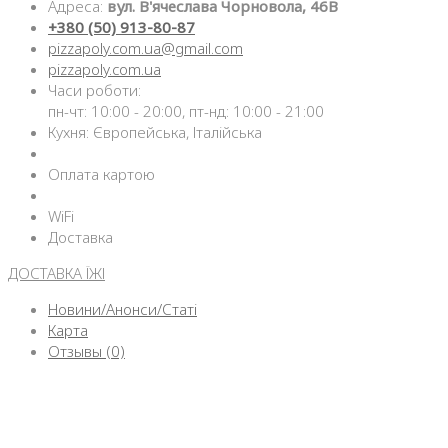
Адреса:
вул. В'ячеслава Чорновола, 46В
+380 (50) 913-80-87
pizzapoly.com.ua@gmail.com
pizzapoly.com.ua
Часи роботи:
пн-чт: 10:00 - 20:00, пт-нд: 10:00 - 21:00
Кухня: Європейська, Італійська
Оплата картою
WiFi
Доставка
ДОСТАВКА ЇЖІ
Новини/Анонси/Статі
Карта
Отзывы (0)