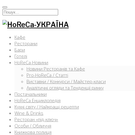
Перейти
к
Искать:
содержимому
Кафе
Ресторани
Бари
Готелі
HoReCa-Новини
Новини Ресторанів та Кафе
Pro-HoReCa / Статті
Виставки / Конкурси / Майстер-класи
Аналітичні огляди та Тенденції ринку
Постачальники
HoReCa Енциклопедія
Кухні світу / Найкращі рецепти
Wine & Drinks
Ресторан «під-ключ»
Особи / Обличчя
Книжкова полиця