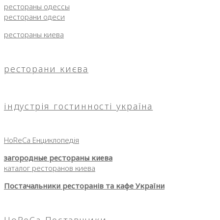
рестораны одессы
ресторани одеси
рестораны киева
ресторани києва
індустрія гостинності україна
HoReCa Енциклопедія
загородные рестораны киева
каталог ресторанов киева
Постачальники ресторанів та кафе України
HoReCa-Поставщики