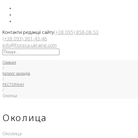
Facebook
Instargam
Telegram
Контакти редакції сайту
(+38 095) 858-08-53
(+38 093) 901-43-46
info@horeca-ukraine.com
Искать:
Главная
/
Каталог закладів
/
РЕСТОРАНИ
/
Околица
Околица
Околица