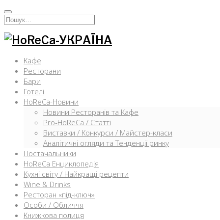
Перейти
к
Искать:
содержимому
Кафе
Ресторани
Бари
Готелі
HoReCa-Новини
Новини Ресторанів та Кафе
Pro-HoReCa / Статті
Виставки / Конкурси / Майстер-класи
Аналітичні огляди та Тенденції ринку
Постачальники
HoReCa Енциклопедія
Кухні світу / Найкращі рецепти
Wine & Drinks
Ресторан «під-ключ»
Особи / Обличчя
Книжкова полиця