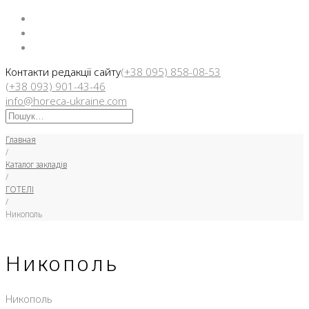
Facebook
Instargam
Telegram
Контакти редакції сайту
(+38 095) 858-08-53
(+38 093) 901-43-46
info@horeca-ukraine.com
Искать:
Главная
/
Каталог закладів
/
ГОТЕЛІ
/
Никополь
Никополь
Никополь