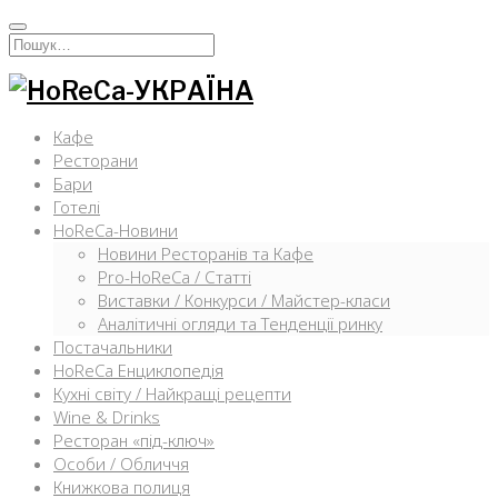
Перейти
к
Искать:
содержимому
Кафе
Ресторани
Бари
Готелі
HoReCa-Новини
Новини Ресторанів та Кафе
Pro-HoReCa / Статті
Виставки / Конкурси / Майстер-класи
Аналітичні огляди та Тенденції ринку
Постачальники
HoReCa Енциклопедія
Кухні світу / Найкращі рецепти
Wine & Drinks
Ресторан «під-ключ»
Особи / Обличчя
Книжкова полиця