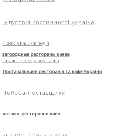
індустрія гостинності україна
HoReCa Енциклопедія
загородные рестораны киева
каталог ресторанов киева
Постачальники ресторанів та кафе України
HoReCa-Поставщики
каталог ресторанов киев
все рестораны киева