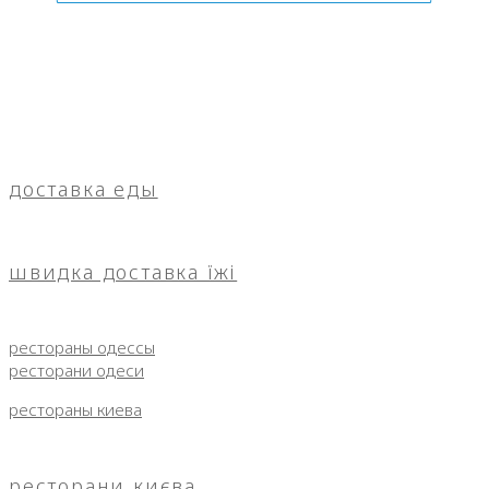
доставка еды
швидка доставка їжі
рестораны одессы
ресторани одеси
рестораны киева
ресторани києва