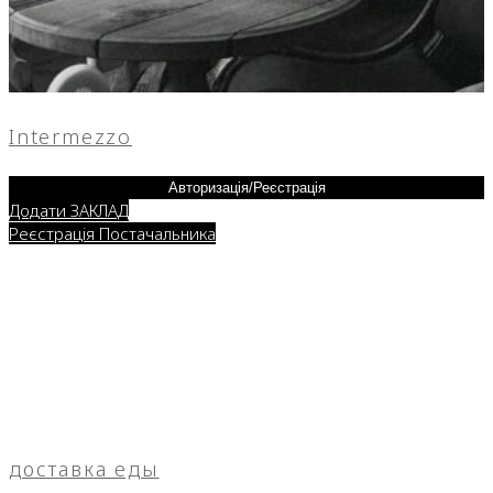
Intermezzo
Авторизація/Реєстрація
Додати ЗАКЛАД
Реєстрація Постачальника
доставка еды