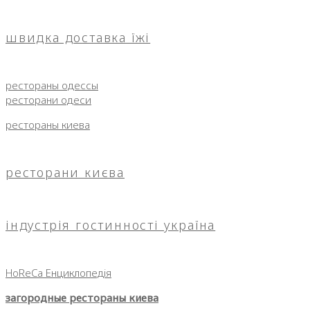
швидка доставка їжі
рестораны одессы
ресторани одеси
рестораны киева
ресторани києва
індустрія гостинності україна
HoReCa Енциклопедія
загородные рестораны киева