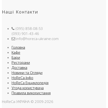
Наші Контакти
(095) 858-08-53
(093) 901-43-46
info@horeca-ukraine.com
Головна
Кафе
Бари
Ресторани
Доставка
Новини та Огляди
HoReCa-Інфо
HoReCa Енциклопедія
Угода користувача
Правила використання
HoReCa-УКРАЇНА © 2009-2026