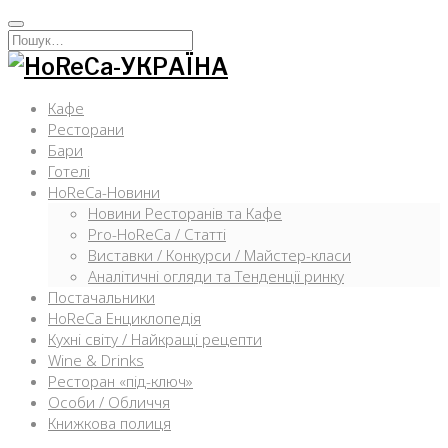
Перейти
к
Искать:
содержимому
Кафе
Ресторани
Бари
Готелі
HoReCa-Новини
Новини Ресторанів та Кафе
Pro-HoReCa / Статті
Виставки / Конкурси / Майстер-класи
Аналітичні огляди та Тенденції ринку
Постачальники
HoReCa Енциклопедія
Кухні світу / Найкращі рецепти
Wine & Drinks
Ресторан «під-ключ»
Особи / Обличчя
Книжкова полиця