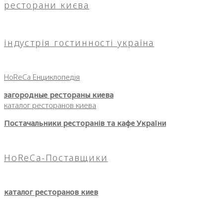
ресторани києва
індустрія гостинності україна
HoReCa Енциклопедія
загородные рестораны киева
каталог ресторанов киева
Постачальники ресторанів та кафе України
HoReCa-Поставщики
каталог ресторанов киев