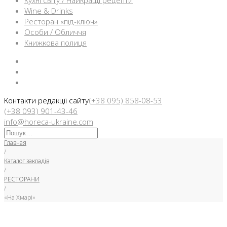
Кухні світу / Найкращі рецепти
Wine & Drinks
Ресторан «під-ключ»
Особи / Обличчя
Книжкова полиця
Facebook
Instargam
Telegram
Контакти редакції сайту
(+38 095) 858-08-53
(+38 093) 901-43-46
info@horeca-ukraine.com
Искать:
Главная
/
Каталог закладів
/
РЕСТОРАНИ
/
«На Хмарі»