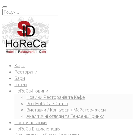
Перейти
к
Искать:
содержимому
Кафе
Ресторани
Бари
Готелі
HoReCa-Новини
Новини Ресторанів та Кафе
Pro-HoReCa / Статті
Виставки / Конкурси / Майстер-класи
Аналітичні огляди та Тенденції ринку
Постачальники
HoReCa Енциклопедія