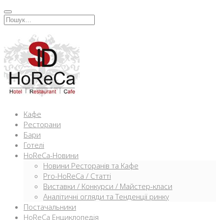
Перейти
к
Искать:
содержимому
Кафе
Ресторани
Бари
Готелі
HoReCa-Новини
Новини Ресторанів та Кафе
Pro-HoReCa / Статті
Виставки / Конкурси / Майстер-класи
Аналітичні огляди та Тенденції ринку
Постачальники
HoReCa Енциклопедія