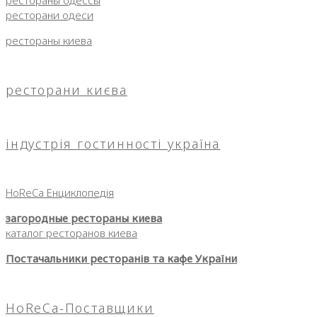
ресторани одеси
рестораны киева
ресторани києва
індустрія гостинності україна
HoReCa Енциклопедія
загородные рестораны киева
каталог ресторанов киева
Постачальники ресторанів та кафе України
HoReCa-Поставщики