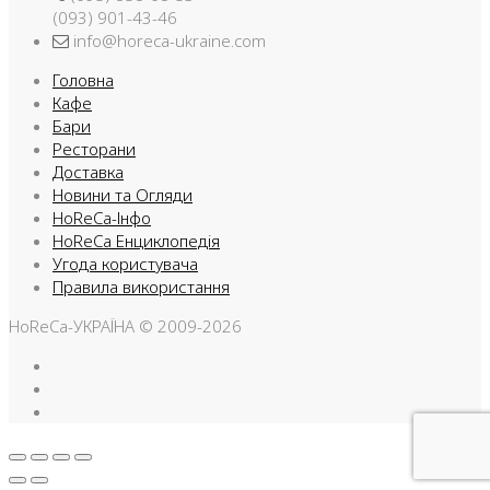
(093) 901-43-46
info@horeca-ukraine.com
Головна
Кафе
Бари
Ресторани
Доставка
Новини та Огляди
HoReCa-Інфо
HoReCa Енциклопедія
Угода користувача
Правила використання
HoReCa-УКРАЇНА © 2009-2026
Facebook
Instargam
Telegram