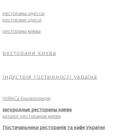
рестораны одессы
ресторани одеси
рестораны киева
ресторани києва
індустрія гостинності україна
HoReCa Енциклопедія
загородные рестораны киева
каталог ресторанов киева
Постачальники ресторанів та кафе України