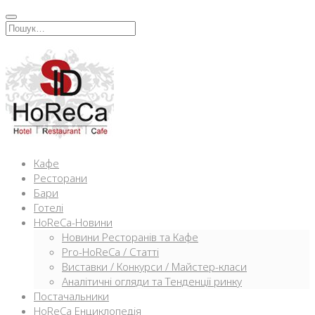
Перейти
к
Искать:
содержимому
Кафе
Ресторани
Бари
Готелі
HoReCa-Новини
Новини Ресторанів та Кафе
Pro-HoReCa / Статті
Виставки / Конкурси / Майстер-класи
Аналітичні огляди та Тенденції ринку
Постачальники
HoReCa Енциклопедія