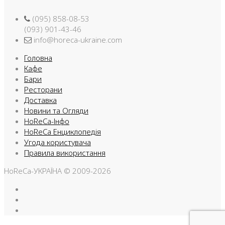
(095) 858-08-53
(093) 901-43-46
info@horeca-ukraine.com
Головна
Кафе
Бари
Ресторани
Доставка
Новини та Огляди
HoReCa-Інфо
HoReCa Енциклопедія
Угода користувача
Правила використання
HoReCa-УКРАЇНА © 2009-2026
Facebook
Instargam
Telegram