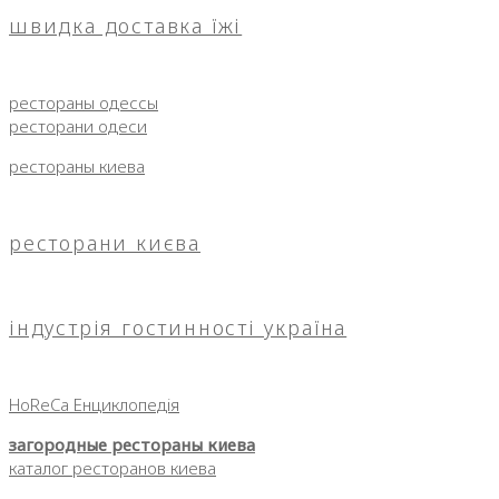
швидка доставка їжі
рестораны одессы
ресторани одеси
рестораны киева
ресторани києва
індустрія гостинності україна
HoReCa Енциклопедія
загородные рестораны киева
каталог ресторанов киева