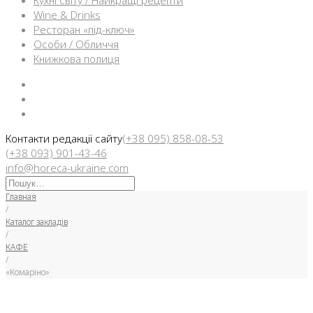
Кухні світу / Найкращі рецепти
Wine & Drinks
Ресторан «під-ключ»
Особи / Обличчя
Книжкова полиця
Facebook
Instargam
Telegram
Контакти редакції сайту
(+38 095) 858-08-53
(+38 093) 901-43-46
info@horeca-ukraine.com
Искать:
Главная
/
Каталог закладів
/
КАФЕ
/
«Комаріно»