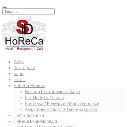
Перейти
к
Искать:
содержимому
Кафе
Ресторани
Бари
Готелі
HoReCa-Новини
Новини Ресторанів та Кафе
Pro-HoReCa / Статті
Виставки / Конкурси / Майстер-класи
Аналітичні огляди та Тенденції ринку
Постачальники
HoReCa Енциклопедія