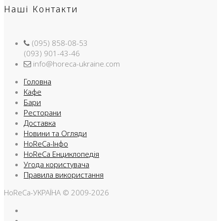
Наші Контакти
(095) 858-08-53
(093) 901-43-46
info@horeca-ukraine.com
Головна
Кафе
Бари
Ресторани
Доставка
Новини та Огляди
HoReCa-Інфо
HoReCa Енциклопедія
Угода користувача
Правила використання
HoReCa-УКРАЇНА © 2009-2026
Facebook
Instargam