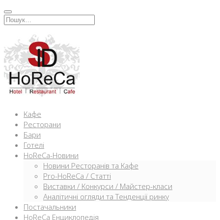
Перейти
к
Искать:
содержимому
Кафе
Ресторани
Бари
Готелі
HoReCa-Новини
Новини Ресторанів та Кафе
Pro-HoReCa / Статті
Виставки / Конкурси / Майстер-класи
Аналітичні огляди та Тенденції ринку
Постачальники
HoReCa Енциклопедія