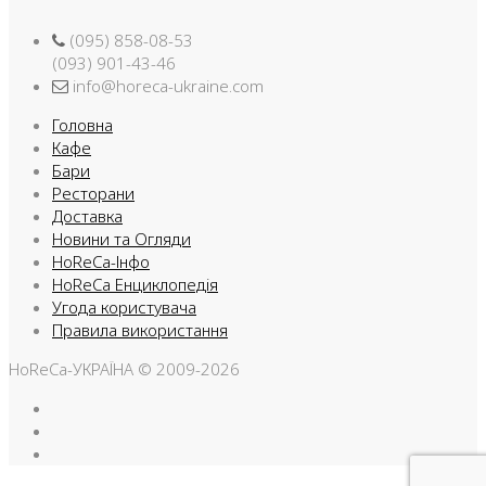
(095) 858-08-53
(093) 901-43-46
info@horeca-ukraine.com
Головна
Кафе
Бари
Ресторани
Доставка
Новини та Огляди
HoReCa-Інфо
HoReCa Енциклопедія
Угода користувача
Правила використання
HoReCa-УКРАЇНА © 2009-2026
Facebook
Instargam
Telegram