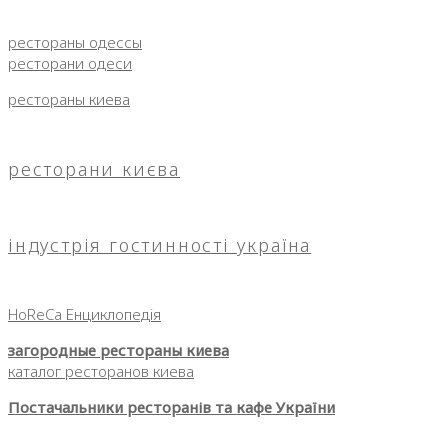
рестораны одессы
ресторани одеси
рестораны киева
ресторани києва
індустрія гостинності україна
HoReCa Енциклопедія
загородные рестораны киева
каталог ресторанов киева
Постачальники ресторанів та кафе України