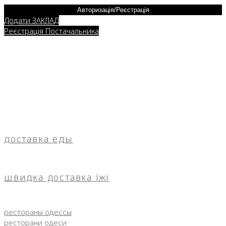
Авторизація/Реєстрація
Додати ЗАКЛАД
Реєстрація Постачальника
доставка еды
швидка доставка їжі
рестораны одессы
ресторани одеси