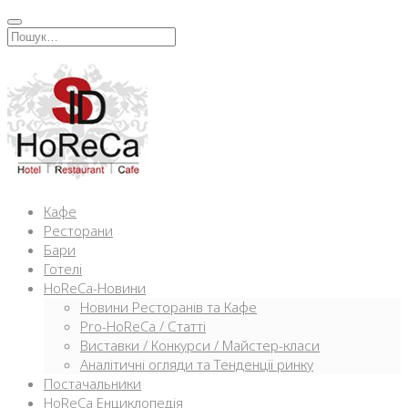
Перейти
к
Искать:
содержимому
Кафе
Ресторани
Бари
Готелі
HoReCa-Новини
Новини Ресторанів та Кафе
Pro-HoReCa / Статті
Виставки / Конкурси / Майстер-класи
Аналітичні огляди та Тенденції ринку
Постачальники
HoReCa Енциклопедія