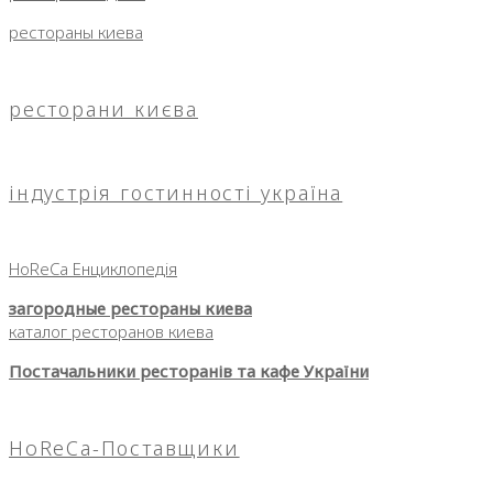
рестораны киева
ресторани києва
індустрія гостинності україна
HoReCa Енциклопедія
загородные рестораны киева
каталог ресторанов киева
Постачальники ресторанів та кафе України
HoReCa-Поставщики